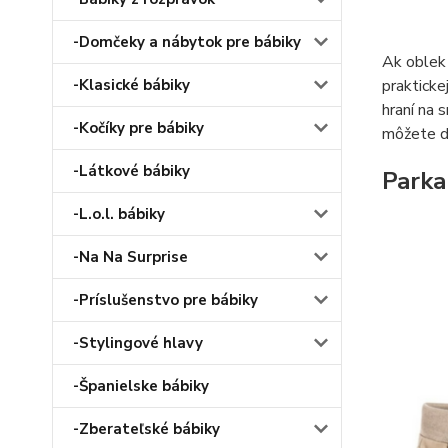
-Domčeky a nábytok pre bábiky
Ak oblek
prakticke
-Klasické bábiky
hraní na 
-Kočíky pre bábiky
môžete da
-Látkové bábiky
Parka
-L.o.l. bábiky
-Na Na Surprise
-Príslušenstvo pre bábiky
-Stylingové hlavy
-Španielske bábiky
-Zberateľské bábiky