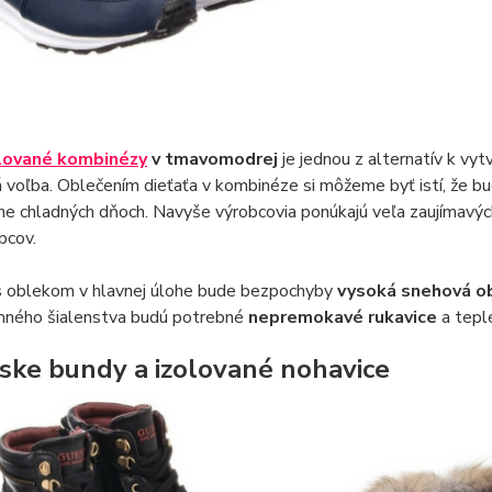
lované kombinézy
v tmavomodrej
je jednou z alternatív k vy
 voľba. Oblečením dieťaťa v kombinéze si môžeme byť istí, že bu
e chladných dňoch. Navyše výrobcovia ponúkajú veľa zaujímavých
pcov.
s oblekom v hlavnej úlohe bude bezpochyby
vysoká snehová o
mného šialenstva budú potrebné
nepremokavé rukavice
a tepl
rske bundy a izolované nohavice