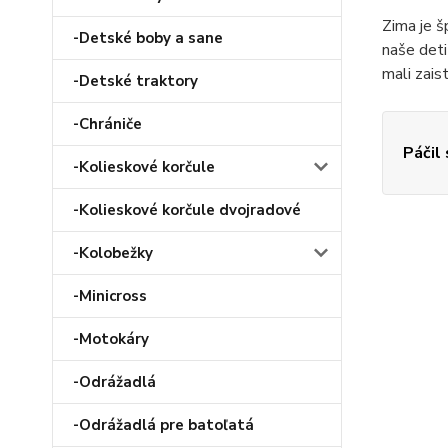
Zima je š
-Detské boby a sane
naše deti
mali zais
-Detské traktory
-Chrániče
Páčil
-Kolieskové korčule
-Kolieskové korčule dvojradové
-Kolobežky
-Minicross
-Motokáry
-Odrážadlá
-Odrážadlá pre batoľatá