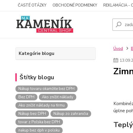
ČASTÉ OTÁZKY
OBCHODNÉ PODMIENKY
REKLAMÁCIA - 
Úvod
Kategórie blogu
13
.
09
.
Zimn
Štítky blogu
Nákup tovaru okamžite bez DPH
Bez DPH
Ako znížiť náklady
Kombinézy
Ako znížiť náklady na firmu
úplne poh
Nákup bez DPH
Nákup zo zahraničia
tovar z Poľska bez DPH
Teplý
nakup bez dph v polsku