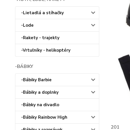
-Lietadlá a stíhačky
-Lode
-Rakety - trajekty
-Vrtuľníky - helikoptéry
-BÁBIKY
-Bábiky Barbie
-Bábiky a doplnky
-Bábky na divadlo
-Bábiky Rainbow High
201
-Bábiky z rozprávok