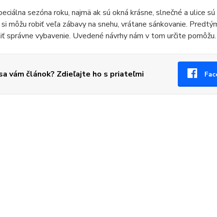
peciálna sezóna roku, najmä ak sú okná krásne, slnečné a ulice sú
 si môžu robiť veľa zábavy na snehu, vrátane sánkovanie. Predtý
tiť správne vybavenie. Uvedené návrhy nám v tom určite pomôžu.
 sa vám článok? Zdieľajte ho s priateľmi
Fac