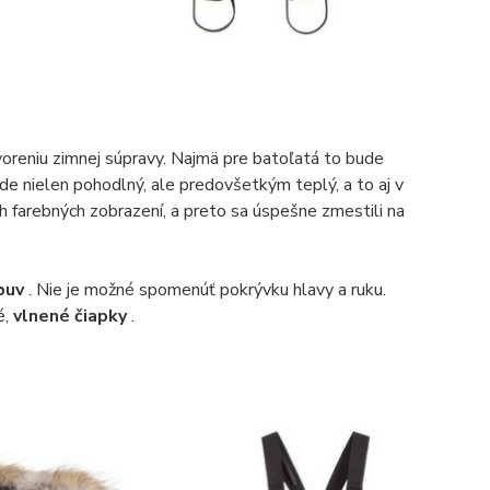
tvoreniu zimnej súpravy. Najmä pre batoľatá to bude
de nielen pohodlný, ale predovšetkým teplý, a to aj v
 farebných zobrazení, a preto sa úspešne zmestili na
buv
. Nie je možné spomenúť pokrývku hlavy a ruku.
é,
vlnené čiapky
.