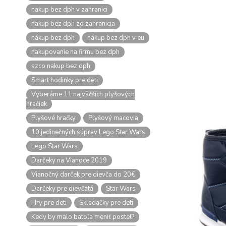
nakup bez dph v zahranici
nakup bez dph zo zahranicia
nákup bez dph
nákup bez dph v eu
nakupovanie na firmu bez dph
szco nakup bez dph
Smart hodinky pre deti
Vyberáme 11 najväčších plyšových
hračiek
Plyšové hračky
Plyšový macovia
10 jedinečných súprav Lego Star Wars
Lego Star Wars
Darčeky na Vianoce 2019
Vianočný darček pre dievča do 20€
Darčeky pre dievčatá
Star Wars
Hry pre deti
Skladačky pre deti
Kedy by malo batoľa meniť posteľ?