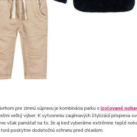
vrhom pre zimnú súpravu je kombinácia parku s
izolované noha
veľmi veľký výber. K vytvoreniu zaujímavých štylizácií prispieva sv
me však pamätať na to, že aj keď vyberáme extrémne teplé nohavi
 ktorá poskytne dodatočnú ochranu pred chladom.