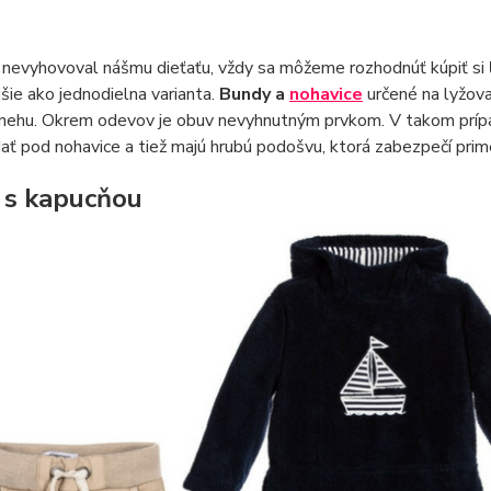
 nevyhovoval nášmu dieťaťu, vždy sa môžeme rozhodnúť kúpiť si
jšie ako jednodielna varianta.
Bundy a
nohavice
určené na lyžova
snehu. Okrem odevov je obuv nevyhnutným prvkom. V takom prípa
ť pod nohavice a tiež majú hrubú podošvu, ktorá zabezpečí prime
 s kapucňou