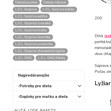
Detské postele
Detský nábytok
L.O.L. Surprise
L.O.L. Surprise bábiky
L.O.L. Surprise autíčka
200
L.O.L. Surprise zvieratká
L.O.L. Surprise hračky
Dlhá,
izo
L.O.L. Surprise domčeky
perfektná
L.O.L. Surprise postavičky
mimoriadn
L.O.L. Surprise zberateľské figúrky
vkus chla
L.O.L. OMG
L.O.L. OMG Bábiky
Súprava 
Počas zi
Najpredávanejšie
Lyžia
-Potreby pre dieťa
-Doplnky pre matku a dieťa
-AUTÁ, LODE, RAKETY