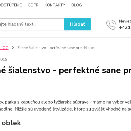
ODSTÚPENIE
GDPR
KONTAKTY
BLOG
Neviet
Hľadať
+421
BLOG
Zimné šialenstvo - perfektné sane pre chlapca
2019
é šialenstvo - perfektné sane p
, parka s kapucňou alebo lyžiarska súprava - máme na výber veľa v
odlne. Nižšie sú uvedené štylizácie, ktoré sú zvlášť vhodné na s
 oblek