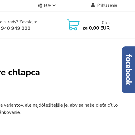
Prihlásenie
EUR
e si rady? Zavolajte.
0
ks
za
0,00 EUR
 940 949 000
re chlapca
ariantov, ale najdôležitejšie je, aby sa naše dieťa cítilo
ánkovanie.