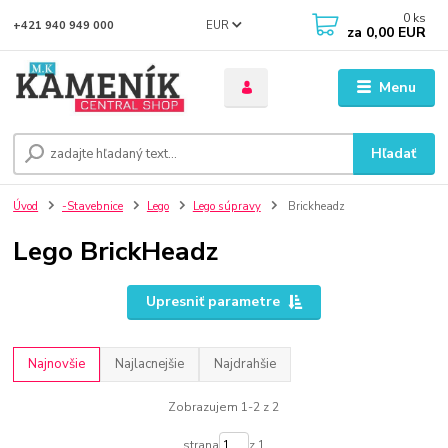
0
ks
EUR
+421 940 949 000
za
0,00 EUR
Menu
Hľadať
Úvod
-Stavebnice
Lego
Lego súpravy
Brickheadz
Lego BrickHeadz
Upresniť parametre
Najnovšie
Najlacnejšie
Najdrahšie
Zobrazujem 1-2 z 2
strana
z 1