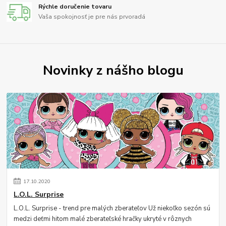
Rýchle doručenie tovaru
Vaša spokojnosť je pre nás prvoradá
Novinky z nášho blogu
17
.
10
.
2020
L.O.L. Surprise
L.O.L. Surprise - trend pre malých zberateľov Už niekoľko sezón sú
medzi deťmi hitom malé zberateľské hračky ukryté v rôznych