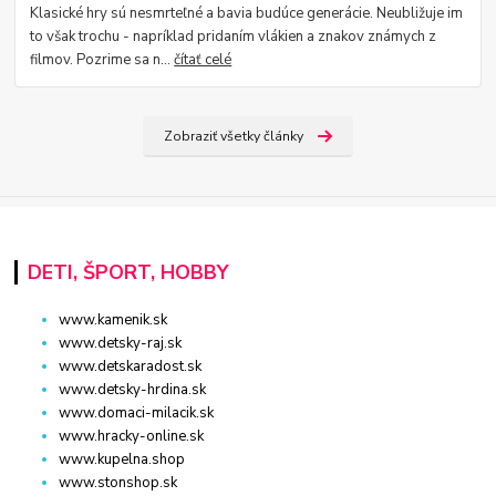
Klasické hry sú nesmrteľné a bavia budúce generácie. Neubližuje im
to však trochu - napríklad pridaním vlákien a znakov známych z
filmov. Pozrime sa n...
čítať celé
Zobraziť všetky články
DETI, ŠPORT, HOBBY
www.kamenik.sk
www.detsky-raj.sk
www.detskaradost.sk
www.detsky-hrdina.sk
www.domaci-milacik.sk
www.hracky-online.sk
www.kupelna.shop
www.stonshop.sk