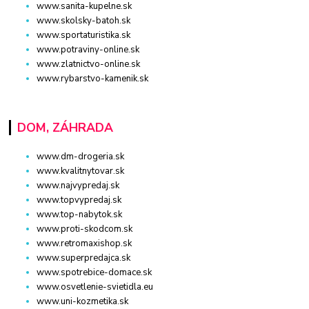
www.sanita-kupelne.sk
www.skolsky-batoh.sk
www.sportaturistika.sk
www.potraviny-online.sk
www.zlatnictvo-online.sk
www.rybarstvo-kamenik.sk
DOM, ZÁHRADA
www.dm-drogeria.sk
www.kvalitnytovar.sk
www.najvypredaj.sk
www.topvypredaj.sk
www.top-nabytok.sk
www.proti-skodcom.sk
www.retromaxishop.sk
www.superpredajca.sk
www.spotrebice-domace.sk
www.osvetlenie-svietidla.eu
www.uni-kozmetika.sk