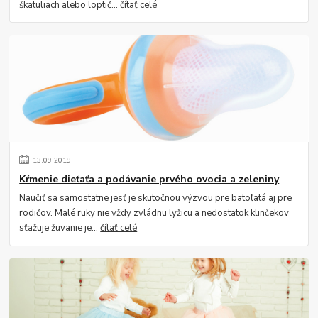
škatuliach alebo loptič...
čítať celé
13
.
09
.
2019
Kŕmenie dieťaťa a podávanie prvého ovocia a zeleniny
Naučiť sa samostatne jesť je skutočnou výzvou pre batoľatá aj pre
rodičov. Malé ruky nie vždy zvládnu lyžicu a nedostatok klinčekov
sťažuje žuvanie je...
čítať celé