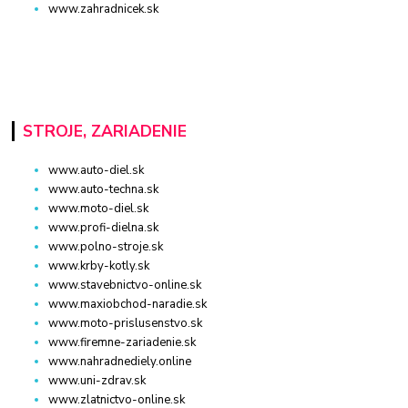
www.zahradnicek.sk
STROJE, ZARIADENIE
www.auto-diel.sk
www.auto-techna.sk
www.moto-diel.sk
www.profi-dielna.sk
www.polno-stroje.sk
www.krby-kotly.sk
www.stavebnictvo-online.sk
www.maxiobchod-naradie.sk
www.moto-prislusenstvo.sk
www.firemne-zariadenie.sk
www.nahradnediely.online
www.uni-zdrav.sk
www.zlatnictvo-online.sk