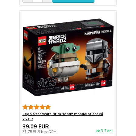
Lego Star Wars BrickHeadz mandalorianská
75317
39,09 EUR
do 3-7 dní
31,78 EUR
bez DPH