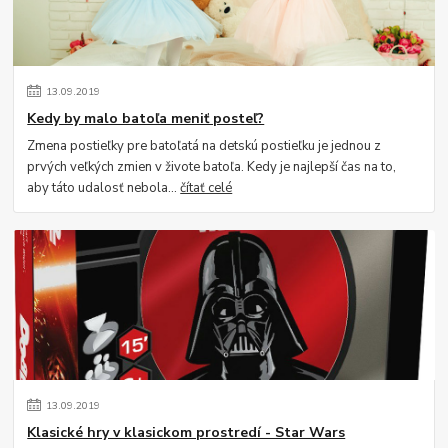
13
.
09
.
2019
Kedy by malo batoľa meniť posteľ?
Zmena postieľky pre batoľatá na detskú postieľku je jednou z
prvých veľkých zmien v živote batoľa. Kedy je najlepší čas na to,
aby táto udalosť nebola...
čítať celé
13
.
09
.
2019
Klasické hry v klasickom prostredí - Star Wars