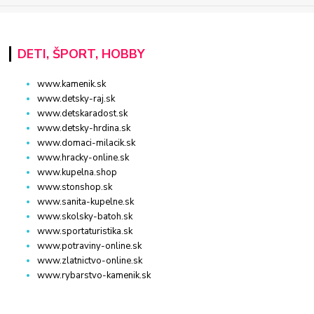
DETI, ŠPORT, HOBBY
www.kamenik.sk
www.detsky-raj.sk
www.detskaradost.sk
www.detsky-hrdina.sk
www.domaci-milacik.sk
www.hracky-online.sk
www.kupelna.shop
www.stonshop.sk
www.sanita-kupelne.sk
www.skolsky-batoh.sk
www.sportaturistika.sk
www.potraviny-online.sk
www.zlatnictvo-online.sk
www.rybarstvo-kamenik.sk