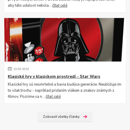
aby táto udalosť nebola...
čítať celé
13
.
09
.
2019
Klasické hry v klasickom prostredí - Star Wars
Klasické hry sú nesmrteľné a bavia budúce generácie. Neubližuje im
to však trochu - napríklad pridaním vlákien a znakov známych z
filmov. Pozrime sa n...
čítať celé
Zobraziť všetky články