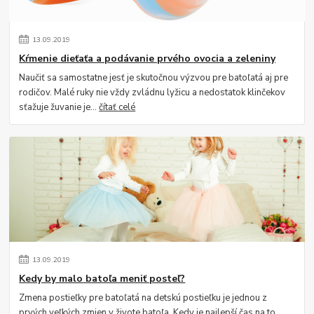
13
.
09
.
2019
Kŕmenie dieťaťa a podávanie prvého ovocia a zeleniny
Naučiť sa samostatne jesť je skutočnou výzvou pre batoľatá aj pre
rodičov. Malé ruky nie vždy zvládnu lyžicu a nedostatok klinčekov
sťažuje žuvanie je...
čítať celé
13
.
09
.
2019
Kedy by malo batoľa meniť posteľ?
Zmena postieľky pre batoľatá na detskú postieľku je jednou z
prvých veľkých zmien v živote batoľa. Kedy je najlepší čas na to,