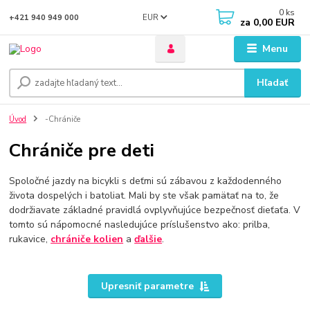
0
ks
EUR
+421 940 949 000
za
0,00 EUR
Menu
Hľadať
Úvod
-Chrániče
Chrániče pre deti
Spoločné jazdy na bicykli s deťmi sú zábavou z každodenného
života dospelých i batoliat. Mali by ste však pamätať na to, že
dodržiavate základné pravidlá ovplyvňujúce bezpečnosť dieťaťa. V
tomto sú nápomocné nasledujúce príslušenstvo ako: prilba,
rukavice,
chrániče kolien
a
ďalšie
.
Upresniť parametre