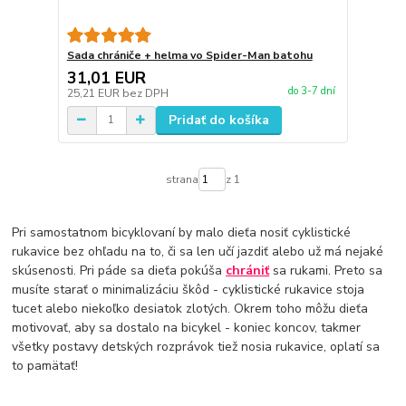
Sada chrániče + helma vo Spider-Man batohu
31,01 EUR
do 3-7 dní
25,21 EUR
bez DPH
Pridať do košíka
strana
z 1
Pri samostatnom bicyklovaní by malo dieťa nosiť cyklistické
rukavice bez ohľadu na to, či sa len učí jazdiť alebo už má nejaké
skúsenosti. Pri páde sa dieťa pokúša
chrániť
sa rukami. Preto sa
musíte starať o minimalizáciu škôd - cyklistické rukavice stoja
tucet alebo niekoľko desiatok zlotých. Okrem toho môžu dieťa
motivovať, aby sa dostalo na bicykel - koniec koncov, takmer
všetky postavy detských rozprávok tiež nosia rukavice, oplatí sa
to pamätať!