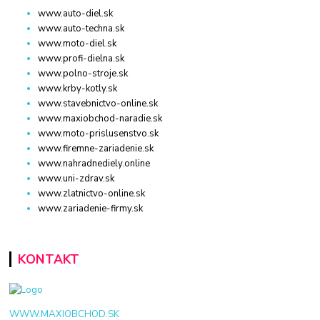
www.auto-diel.sk
www.auto-techna.sk
www.moto-diel.sk
www.profi-dielna.sk
www.polno-stroje.sk
www.krby-kotly.sk
www.stavebnictvo-online.sk
www.maxiobchod-naradie.sk
www.moto-prislusenstvo.sk
www.firemne-zariadenie.sk
www.nahradnediely.online
www.uni-zdrav.sk
www.zlatnictvo-online.sk
www.zariadenie-firmy.sk
KONTAKT
WWW.MAXIOBCHOD.SK