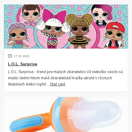
17
.
10
.
2020
L.O.L. Surprise
L.O.L. Surprise - trend pre malých zberateľov Už niekoľko sezón sú
medzi deťmi hitom malé zberateľské hračky ukryté v rôznych
škatuliach alebo loptič...
čítať celé