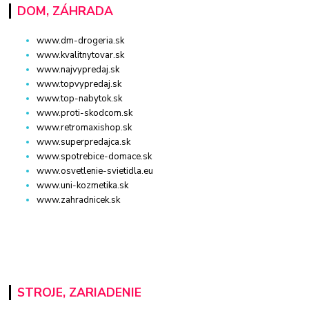
DOM, ZÁHRADA
www.dm-drogeria.sk
www.kvalitnytovar.sk
www.najvypredaj.sk
www.topvypredaj.sk
www.top-nabytok.sk
www.proti-skodcom.sk
www.retromaxishop.sk
www.superpredajca.sk
www.spotrebice-domace.sk
www.osvetlenie-svietidla.eu
www.uni-kozmetika.sk
www.zahradnicek.sk
STROJE, ZARIADENIE