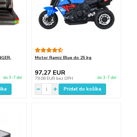
NGER,
Motor Ramiz Blue do 25 kg
97,27 EUR
do 3-7 dní
do 3-7 dní
79,08 EUR
bez DPH
íka
Pridať do košíka