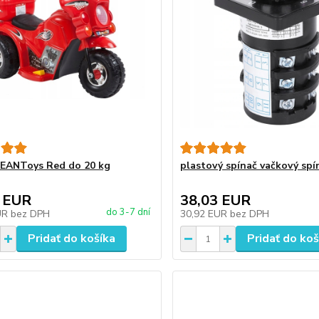
EANToys Red do 20 kg
plastový spínač vačkový spí
 EUR
38,03 EUR
do 3-7 dní
UR
bez DPH
30,92 EUR
bez DPH
Pridať do košíka
Pridať do koš