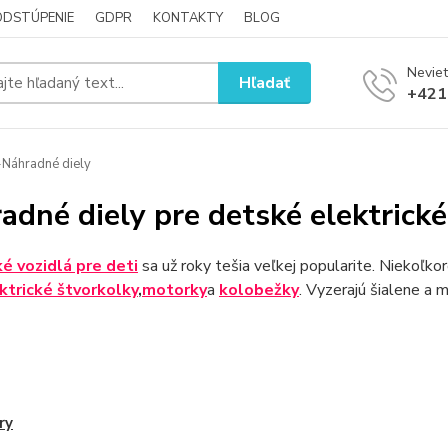
ODSTÚPENIE
GDPR
KONTAKTY
BLOG
Neviet
Hľadať
+421
Náhradné diely
adné diely pre detské elektrické
ké vozidlá pre deti
sa už roky tešia veľkej popularite. Niekoľkoro
ktrické štvorkolky
,
motorky
a
kolobežky
. Vyzerajú šialene a 
ry