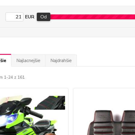
EUR
Od
šie
Najlacnejšie
Najdrahšie
m 1-24 z 161