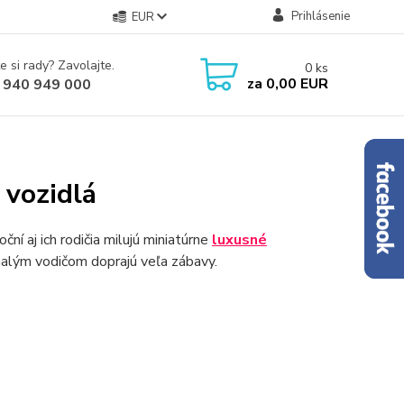
Prihlásenie
EUR
e si rady? Zavolajte.
0
ks
za
0,00 EUR
 940 949 000
 vozidlá
ční aj ich rodičia milujú miniatúrne
luxusné
malým vodičom doprajú veľa zábavy.