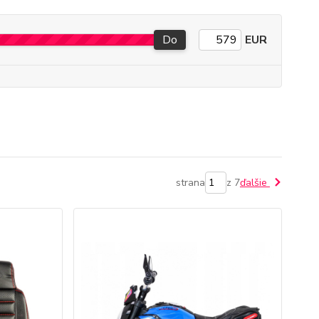
Do
EUR
strana
z 7
ďalšie