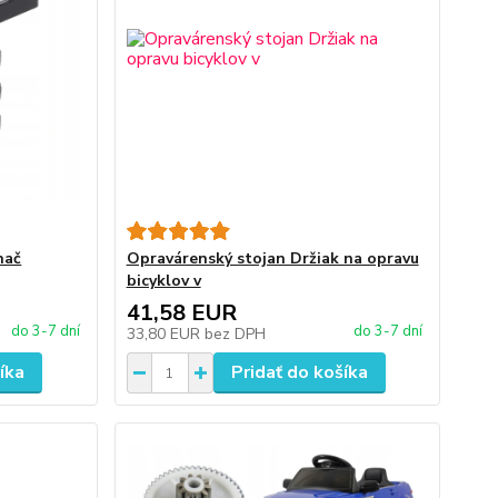
nač
Opravárenský stojan Držiak na opravu
bicyklov v
41,58 EUR
do 3-7 dní
do 3-7 dní
33,80 EUR
bez DPH
íka
Pridať do košíka