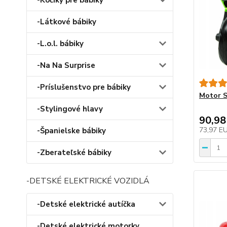
-Kočíky pre bábiky
-Látkové bábiky
-L.o.l. bábiky
-Na Na Surprise
-Príslušenstvo pre bábiky
Motor S
-Stylingové hlavy
90,98
73,97 E
-Španielske bábiky
-Zberateľské bábiky
-DETSKÉ ELEKTRICKÉ VOZIDLÁ
-Detské elektrické autíčka
-Detské elektrické motorky