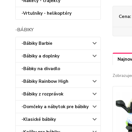
-Rakety - trajekty
-Vrtuľníky - helikoptéry
Cena:
-BÁBIKY
-Bábiky Barbie
-Bábiky a doplnky
Najnov
-Bábky na divadlo
Zobrazuje
-Bábiky Rainbow High
-Bábiky z rozprávok
-Domčeky a nábytok pre bábiky
-Klasické bábiky