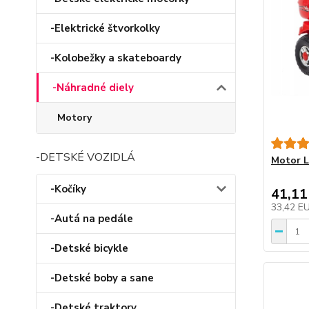
-Elektrické štvorkolky
-Kolobežky a skateboardy
-Náhradné diely
Motory
-DETSKÉ VOZIDLÁ
Motor L
-Kočíky
41,11
33,42 E
-Autá na pedále
-Detské bicykle
-Detské boby a sane
-Detské traktory