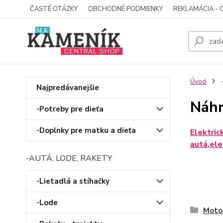
ČASTÉ OTÁZKY
OBCHODNÉ PODMIENKY
REKLAMÁCIA - 
Úvod
-
Najpredávanejšie
Náhr
-Potreby pre dieťa
-Doplnky pre matku a dieťa
Elektric
autá
,
ele
-AUTÁ, LODE, RAKETY
-Lietadlá a stíhačky
-Lode
Moto