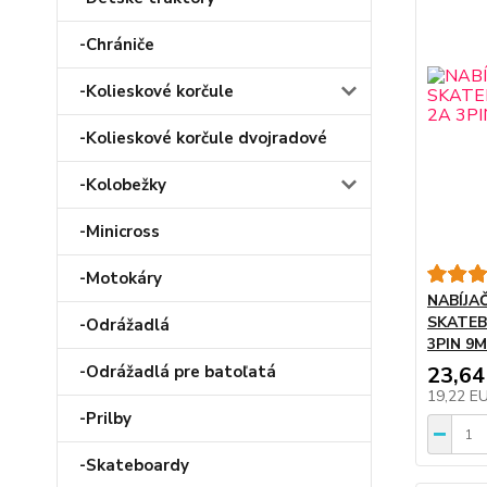
-Chrániče
-Kolieskové korčule
-Kolieskové korčule dvojradové
-Kolobežky
-Minicross
-Motokáry
NABÍJA
SKATE
-Odrážadlá
3PIN 9
-Odrážadlá pre batoľatá
23,64
19,22 E
-Prilby
-Skateboardy