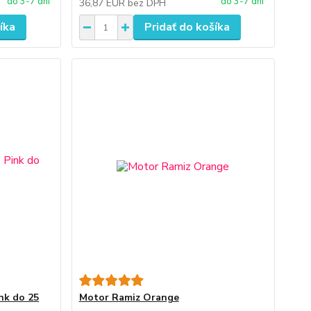
do 3-7 dní
do 3-7 dní
36,87 EUR
bez DPH
íka
Pridať do košíka
nk do 25
Motor Ramiz Orange