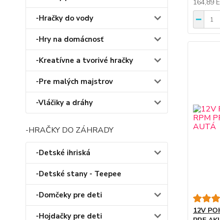
164,89 
-Hračky do vody
-Hry na domácnosť
-Kreatívne a tvorivé hračky
-Pre malých majstrov
-Vláčiky a dráhy
-HRAČKY DO ZÁHRADY
-Detské ihriská
-Detské stany - Teepee
-Domčeky pre deti
12V PO
-Hojdačky pre deti