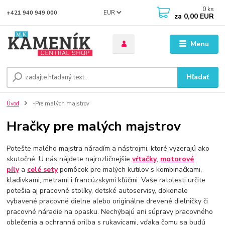
0
ks
EUR
+421 940 949 000
za
0,00 EUR
Menu
Hľadať
Úvod
-Pre malých majstrov
Hračky pre malých majstrov
Potešte malého majstra náradím a nástrojmi, ktoré vyzerajú ako
skutočné. U nás nájdete najrozličnejšie
vŕtačky
,
motorové
píly
a
celé sety
pomôcok pre malých kutilov s kombinačkami,
kladivkami, metrami i francúzskymi kľúčmi. Vaše ratolesti určite
potešia aj pracovné stolíky, detské autoservisy, dokonale
vybavené pracovné dielne alebo originálne drevené dielničky či
pracovné náradie na opasku. Nechýbajú ani súpravy pracovného
oblečenia a ochranná prilba s rukavicami, vďaka čomu sa budú