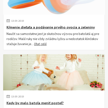
13
.
09
.
2019
Kŕmenie dieťaťa a podávanie prvého ovocia a zeleniny
Naučiť sa samostatne jesť je skutočnou výzvou pre batoľatá aj pre
rodičov. Malé ruky nie vždy zvládnu lyžicu a nedostatok klinčekov
sťažuje žuvanie je...
čítať celé
13
.
09
.
2019
Kedy by malo batoľa meniť posteľ?