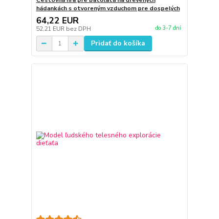
Cestovná hra pre batoľatá na drevených
hádankách s otvoreným vzduchom pre dospelých
64,22 EUR
do 3-7 dní
52,21 EUR
bez DPH
Pridať do košíka