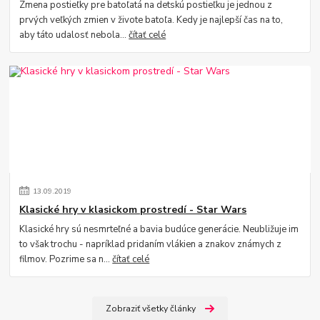
Zmena postieľky pre batoľatá na detskú postieľku je jednou z
prvých veľkých zmien v živote batoľa. Kedy je najlepší čas na to,
aby táto udalosť nebola...
čítať celé
13
.
09
.
2019
Klasické hry v klasickom prostredí - Star Wars
Klasické hry sú nesmrteľné a bavia budúce generácie. Neubližuje im
to však trochu - napríklad pridaním vlákien a znakov známych z
filmov. Pozrime sa n...
čítať celé
Zobraziť všetky články