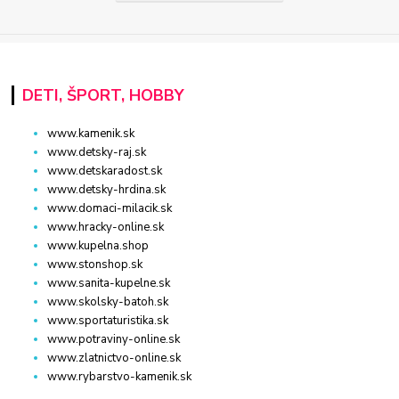
DETI, ŠPORT, HOBBY
www.kamenik.sk
www.detsky-raj.sk
www.detskaradost.sk
www.detsky-hrdina.sk
www.domaci-milacik.sk
www.hracky-online.sk
www.kupelna.shop
www.stonshop.sk
www.sanita-kupelne.sk
www.skolsky-batoh.sk
www.sportaturistika.sk
www.potraviny-online.sk
www.zlatnictvo-online.sk
www.rybarstvo-kamenik.sk