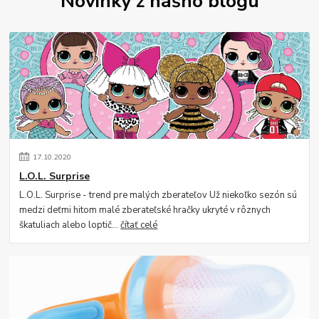
Novinky z nášho blogu
17
.
10
.
2020
L.O.L. Surprise
L.O.L. Surprise - trend pre malých zberateľov Už niekoľko sezón sú
medzi deťmi hitom malé zberateľské hračky ukryté v rôznych
škatuliach alebo loptič...
čítať celé