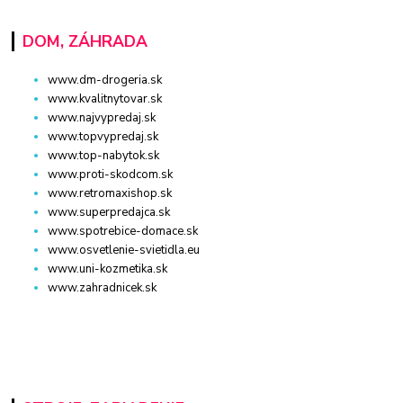
DOM, ZÁHRADA
www.dm-drogeria.sk
www.kvalitnytovar.sk
www.najvypredaj.sk
www.topvypredaj.sk
www.top-nabytok.sk
www.proti-skodcom.sk
www.retromaxishop.sk
www.superpredajca.sk
www.spotrebice-domace.sk
www.osvetlenie-svietidla.eu
www.uni-kozmetika.sk
www.zahradnicek.sk