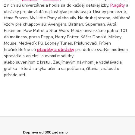
z nich sú univerzálne a hodia sa do každej detskej izby.
Plagáty
a
obrázky pre dievčatá najčastejšie predstavujú: Disney princezné,
téma Frozen, My Little Pony alebo víly. Na druhej strane, obľúbené
vzory pre chlapcov sú: Avengers, Batman, Superman, Autá,
Pokemon, Paw Patrol a Star Wars. Medzi univerzálne patria: 101
dalmatíncov, prasa Peppa, Harry Potter, Káčer Donald, Mickey
Mouse, Medvedík Pú, Looney Tunes, Prisluhovači, Príbeh
hračiek.Bežné sú
plagáty a obrázky
pre deti so svätým motívom,
spravidla s anjelmi, slovami modlitby
alebo suvenírom z krstu . Zaujímavým návrhom je vzdelávacia
grafika - ktorá sa týka učenia sa počítania, čítania, znalostí o
prírode atď.
Doprava od 30€ zadarmo