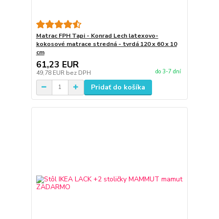
Matrac FPH Tapi - Konrad Lech latexovo-
kokosové matrace stredná - tvrdá 120 x 60 x 10
cm
61,23 EUR
do 3-7 dní
49,78 EUR
bez DPH
Pridať do košíka