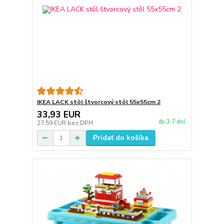
IKEA LACK stôl štvorcový stôl 55x55cm 2
33,93 EUR
do 3-7 dní
27,59 EUR
bez DPH
Pridať do košíka