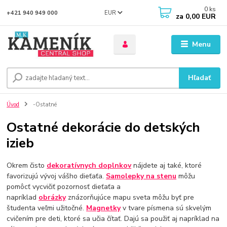
0
ks
EUR
+421 940 949 000
za
0,00 EUR
Menu
Hľadať
Úvod
-Ostatné
Ostatné dekorácie do detských
izieb
Okrem čisto
dekoratívnych doplnkov
nájdete aj také, ktoré
favorizujú vývoj vášho dieťaťa.
Samolepky na stenu
môžu
pomôcť vycvičiť pozornosť dieťaťa a
napríklad
obrázky
znázorňujúce mapu sveta môžu byť pre
študenta veľmi užitočné.
Magnetky
v tvare písmena sú skvelým
cvičením pre deti, ktoré sa učia čítať. Dajú sa použiť aj napríklad na