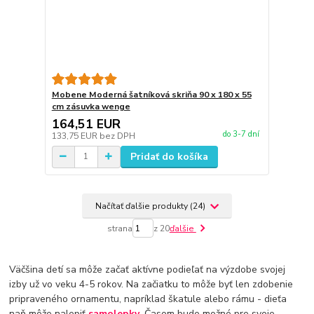
Mobene Moderná šatníková skriňa 90 x 180 x 55
cm zásuvka wenge
164,51 EUR
do 3-7 dní
133,75 EUR
bez DPH
Pridať do košíka
Načítať ďalšie produkty (24)
strana
z 20
ďalšie
Väčšina detí sa môže začať aktívne podieľať na výzdobe svojej
izby už vo veku 4-5 rokov. Na začiatku to môže byť len zdobenie
pripraveného ornamentu, napríklad škatule alebo rámu - dieťa
naň môže nalepiť
samolepky
. Časom bude možné pre svoje