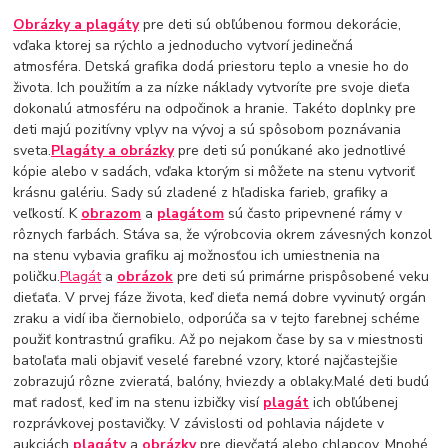
Obrázky a plagáty
pre deti sú obľúbenou formou dekorácie,
vďaka ktorej sa rýchlo a jednoducho vytvorí jedinečná
atmosféra. Detská grafika dodá priestoru teplo a vnesie ho do
života. Ich použitím a za nízke náklady vytvoríte pre svoje dieťa
dokonalú atmosféru na odpočinok a hranie. Takéto doplnky pre
deti majú pozitívny vplyv na vývoj a sú spôsobom poznávania
sveta.
Plagáty a obrázky
pre deti sú ponúkané ako jednotlivé
kópie alebo v sadách, vďaka ktorým si môžete na stenu vytvoriť
krásnu galériu. Sady sú zladené z hľadiska farieb, grafiky a
veľkostí. K
obrazom
a
plagátom
sú často pripevnené rámy v
rôznych farbách. Stáva sa, že výrobcovia okrem závesných konzol
na stenu vybavia grafiku aj možnosťou ich umiestnenia na
poličku.
Plagát
a
obrázok
pre deti sú primárne prispôsobené veku
dieťaťa. V prvej fáze života, keď dieťa nemá dobre vyvinutý orgán
zraku a vidí iba čiernobielo, odporúča sa v tejto farebnej schéme
použiť kontrastnú grafiku. Až po nejakom čase by sa v miestnosti
batoľaťa mali objaviť veselé farebné vzory, ktoré najčastejšie
zobrazujú rôzne zvieratá, balóny, hviezdy a oblaky.Malé deti budú
mať radosť, keď im na stenu izbičky visí
plagát
ich obľúbenej
rozprávkovej postavičky. V závislosti od pohlavia nájdete v
aukciách
plagáty
a
obrázky
pre dievčatá alebo chlapcov. Mnohé