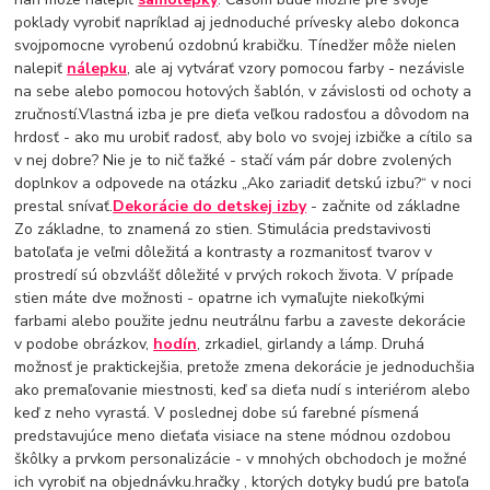
poklady vyrobiť napríklad aj jednoduché prívesky alebo dokonca
svojpomocne vyrobenú ozdobnú krabičku. Tínedžer môže nielen
nalepiť
nálepku
, ale aj vytvárať vzory pomocou farby - nezávisle
na sebe alebo pomocou hotových šablón, v závislosti od ochoty a
zručností.Vlastná izba je pre dieťa veľkou radosťou a dôvodom na
hrdosť - ako mu urobiť radosť, aby bolo vo svojej izbičke a cítilo sa
v nej dobre? Nie je to nič ťažké - stačí vám pár dobre zvolených
doplnkov a odpovede na otázku „Ako zariadiť detskú izbu?“ v noci
prestal snívať.
Dekorácie do detskej izby
- začnite od základne
Zo základne, to znamená zo stien. Stimulácia predstavivosti
batoľaťa je veľmi dôležitá a kontrasty a rozmanitosť tvarov v
prostredí sú obzvlášť dôležité v prvých rokoch života. V prípade
stien máte dve možnosti - opatrne ich vymaľujte niekoľkými
farbami alebo použite jednu neutrálnu farbu a zaveste dekorácie
v podobe obrázkov,
hodín
, zrkadiel, girlandy a lámp. Druhá
možnosť je praktickejšia, pretože zmena dekorácie je jednoduchšia
ako premaľovanie miestnosti, keď sa dieťa nudí s interiérom alebo
keď z neho vyrastá. V poslednej dobe sú farebné písmená
predstavujúce meno dieťaťa visiace na stene módnou ozdobou
škôlky a prvkom personalizácie - v mnohých obchodoch je možné
ich vyrobiť na objednávku.hračky , ktorých dotyky budú pre batoľa