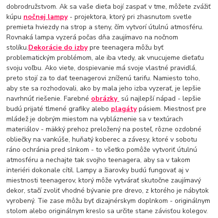
dobrodružstvom. Ak sa vaše dieťa bojí zaspať v tme, môžete zvážiť
kúpu
nočnej
lampy
- projektora, ktorý pri zhasnutom svetle
premieta hviezdy na strop a steny, čím vytvorí útulnú atmosféru.
Rovnaká lampa vyzerá počas dňa zaujímavo na nočnom
stolíku.
Dekorácie do izby
pre teenagera môžu byť
problematickým problémom, ale iba vtedy, ak vnucujeme dieťaťu
svoju voľbu. Ako viete, dospievanie má svoje vlastné pravidlá,
preto stojí za to dať teenagerovi zníženú tarifu. Namiesto toho,
aby ste sa rozhodovali, ako by mala jeho izba vyzerať, je lepšie
navrhnúť riešenie. Farebné
obrázky
sú najlepší nápad - lepšie
budú prijaté tlmené grafiky alebo
plagáty
pásiem. Miestnosť pre
mládež je dobrým miestom na vybláznenie sa v textúrach
materiálov - mäkký prehoz preložený na posteľ, rôzne ozdobné
obliečky na vankúše, huňatý koberec a závesy, ktoré v sobotu
ráno ochránia pred slnkom - to všetko pomôže vytvoriť útulnú
atmosféru a nechajte tak svojho teenagera, aby sa v takom
interiéri dokonale cítil. Lampy a žiarovky budú fungovať aj v
miestnosti teenagerov, ktorý môže vytvárať skutočne zaujímavý
dekor, stačí zvoliť vhodné bývanie pre drevo, z ktorého je nábytok
vyrobený. Tie zase môžu byť dizajnérskym doplnkom - originálnym
stolom alebo originálnym kreslo sa určite stane závisťou kolegov.