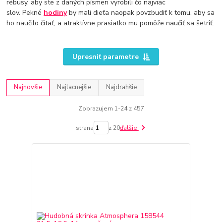
rébusy, aby ste z daných písmen vyrobili čo najviac
slov. Pekné
hodiny
by mali dieťa naopak povzbudiť k tomu, aby sa
ho naučilo čítať, a atraktívne prasiatko mu pomôže naučiť sa šetriť.
Upresniť parametre
Najnovšie
Najlacnejšie
Najdrahšie
Zobrazujem 1-24 z 457
strana
z 20
ďalšie