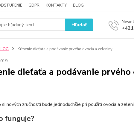
ODSTÚPENIE
GDPR
KONTAKTY
BLOG
Neviet
Hľadať
+421
BLOG
Kŕmenie dieťaťa a podávanie prvého ovocia a zeleniny
2019
nie dieťaťa a podávanie prvého 
 si nových zručností bude jednoduchšie pri použití ovocia a zeleni
o funguje?