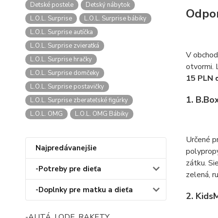
Detské postele
Detský nábytok
Odpo
L.O.L. Surprise
L.O.L. Surprise bábiky
L.O.L. Surprise autíčka
L.O.L. Surprise zvieratká
V obchodo
L.O.L. Surprise hračky
otvormi. 
L.O.L. Surprise domčeky
15 PLN 
L.O.L. Surprise postavičky
1. B.Bo
L.O.L. Surprise zberateľské figúrky
L.O.L. OMG
L.O.L. OMG Bábiky
Určené pr
Najpredávanejšie
polypropy
zátku. S
-Potreby pre dieťa
zelená, r
-Doplnky pre matku a dieťa
2. Kids
-AUTÁ, LODE, RAKETY