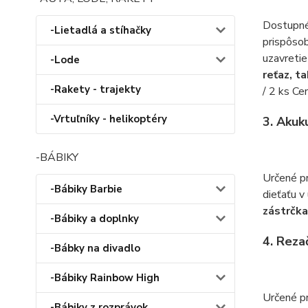
Dostupné 
-Lietadlá a stíhačky
prispôsob
uzavretie
-Lode
reťaz, t
-Rakety - trajekty
/ 2 ks Ce
-Vrtuľníky - helikoptéry
3. Akuk
-BÁBIKY
Určené pr
-Bábiky Barbie
dieťaťu v
zástrčka
-Bábiky a doplnky
4. Reza
-Bábky na divadlo
-Bábiky Rainbow High
Určené pr
-Bábiky z rozprávok