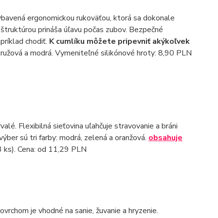
 vybavená ergonomickou rukoväťou, ktorá sa dokonale
 štruktúrou prináša úľavu počas zubov. Bezpečné
príklad chodiť.
K cumlíku môžete pripevniť akýkoľvek
á, ružová a modrá. Vymeniteľné silikónové hroty: 8,90 PLN
alé. Flexibilná sieťovina uľahčuje stravovanie a bráni
výber sú tri farby: modrá, zelená a oranžová.
obsahuje
 3 ks). Cena: od 11,29 PLN
vrchom je vhodné na sanie, žuvanie a hryzenie.