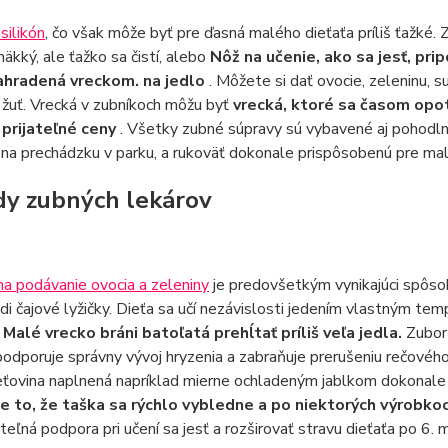
 silikón
, čo však môže byť pre ďasná malého dieťaťa príliš ťažké.
mäkký, ale ťažko sa čistí, alebo
Nôž na učenie, ako sa jesť, pri
ahradená vreckom. na jedlo
. Môžete si dať ovocie, zeleninu, s
 žuť. Vrecká v zubníkoch môžu byť
vrecká, ktoré sa časom opo
 prijateľné ceny
. Všetky zubné súpravy sú vybavené aj pohodlno
 na prechádzku v parku, a rukoväť dokonale prispôsobenú pre mal
y zubných lekárov
a podávanie ovocia a zeleniny
je predovšetkým vynikajúci spôsob,
di čajové lyžičky. Dieťa sa učí nezávislosti jedením vlastným te
.
Malé vrecko bráni batoľatá prehĺtať príliš veľa jedla.
Zubor 
odporuje správny vývoj hryzenia a zabraňuje prerušeniu rečového 
ťovina naplnená napríklad mierne ochladeným jablkom dokonale 
je to, že taška sa rýchlo vybledne a po niektorých výrobkoc
teľná podpora pri učení sa jesť a rozširovať stravu dieťaťa po 6. m