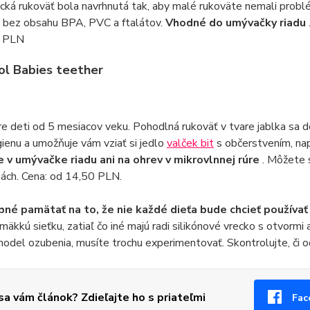
ká rukoväť bola navrhnutá tak, aby malé rukoväte nemali probl
u bez obsahu BPA, PVC a ftalátov.
Vhodné do umývačky riadu
0 PLN
ol Babies teether
e deti od 5 mesiacov veku. Pohodlná rukoväť v tvare jablka sa d
ienu a umožňuje vám vziať si jedlo
valček bit
s občerstvením, nap
 v umývačke riadu ani na ohrev v mikrovlnnej rúre
. Môžete s
bách. Cena: od 14,50 PLN.
bné pamätať na to, že nie každé dieťa bude chcieť používať
 mäkkú sieťku, zatiaľ čo iné majú radi silikónové vrecko s otvor
odel ozubenia, musíte trochu experimentovať. Skontrolujte, či 
 sa vám článok? Zdieľajte ho s priateľmi
Fac