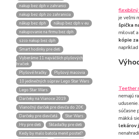
nakup bez dph v zahranici
flexibilný
nakup bez dph zo zahranicia
je veľmi 
nákup bez dph
nákup bez dph v eu
špička n
nakupovanie na firmu bez dph
milovať a
kópie za
szco nakup bez dph
napríklad
Smart hodinky pre deti
Vyberáme 11 najväčších plyšových
Výhod
hračiek
Plyšové hračky
Plyšový macovia
10 jedinečných súprav Lego Star Wars
Teether n
Lego Star Wars
nemajú ra
Darčeky na Vianoce 2019
udusenie
Vianočný darček pre dievča do 20€
súčasne p
Darčeky pre dievčatá
Star Wars
mäkká sie
Hry pre deti
Skladačky pre deti
lekárov 
nenahradi
Kedy by malo batoľa meniť posteľ?