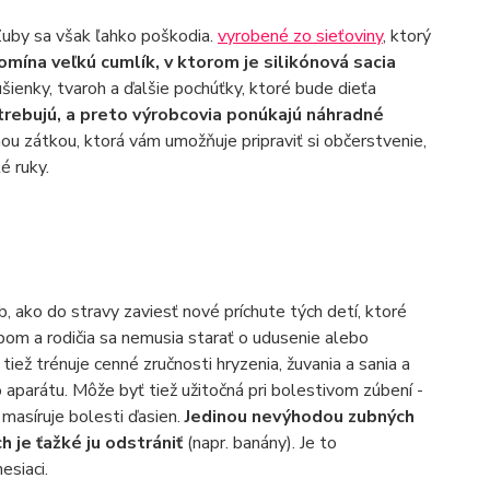
 Zuby sa však ľahko poškodia.
vyrobené zo sieťoviny
, ktorý
pomína veľkú cumlík, v ktorom je silikónová sacia
ušienky, tvaroh a ďalšie pochúťky, ktoré bude dieťa
trebujú, a preto výrobcovia ponúkajú náhradné
u zátkou, ktorá vám umožňuje pripraviť si občerstvenie,
é ruky.
 ako do stravy zaviesť nové príchute tých detí, ktoré
mpom a rodičia sa nemusia starať o udusenie alebo
tiež trénuje cenné zručnosti hryzenia, žuvania a sania a
aparátu. Môže byť tiež užitočná pri bolestivom zúbení -
masíruje bolesti ďasien.
Jedinou nevýhodou zubných
h je ťažké ju odstrániť
(napr. banány). Je to
esiaci.