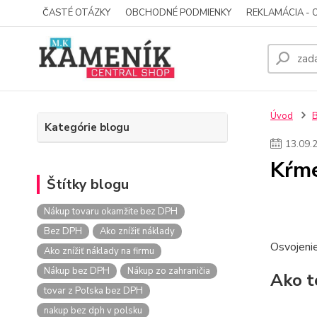
ČASTÉ OTÁZKY
OBCHODNÉ PODMIENKY
REKLAMÁCIA - 
Úvod
Kategórie blogu
13
.
09
.
Kŕme
Štítky blogu
Nákup tovaru okamžite bez DPH
Bez DPH
Ako znížiť náklady
Osvojenie
Ako znížiť náklady na firmu
Nákup bez DPH
Nákup zo zahraničia
Ako t
tovar z Poľska bez DPH
nakup bez dph v polsku