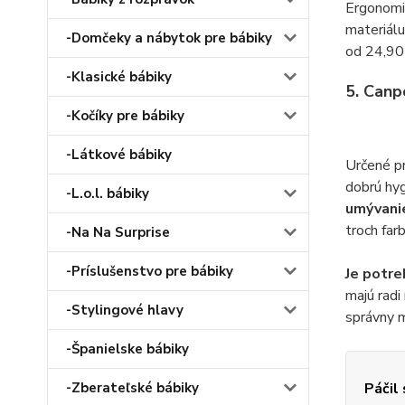
Ergonomic
materiál
-Domčeky a nábytok pre bábiky
od 24,9
-Klasické bábiky
5. Canp
-Kočíky pre bábiky
-Látkové bábiky
Určené pr
dobrú hyg
-L.o.l. bábiky
umývanie
troch far
-Na Na Surprise
-Príslušenstvo pre bábiky
Je potre
majú radi
-Stylingové hlavy
správny m
-Španielske bábiky
-Zberateľské bábiky
Páčil