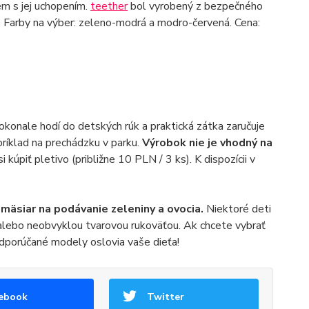
ém s jej uchopením.
teether
bol vyrobený z bezpečného
. Farby na výber: zeleno-modrá a modro-červená. Cena:
okonale hodí do detských rúk a praktická zátka zaručuje
ríklad na prechádzku v parku.
Výrobok nie je vhodný na
i kúpiť pletivo (približne 10 PLN / 3 ks). K dispozícii v
 mäsiar na podávanie zeleniny a ovocia.
Niektoré deti
mi alebo neobvyklou tvarovou rukoväťou. Ak chcete vybrať
odporúčané modely oslovia vaše dieťa!
ebook
Twitter