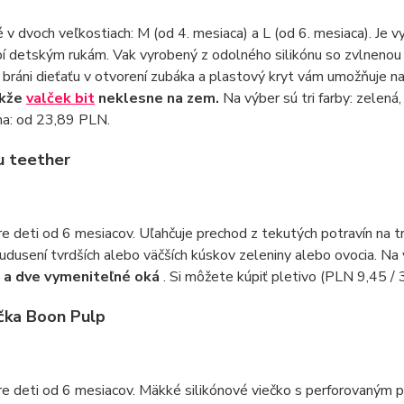
v dvoch veľkostiach: M (od 4. mesiaca) a L (od 6. mesiaca). Je
í detským rukám. Vak vyrobený z odolného silikónu so zvlnenou
 bráni dieťaťu v otvorení zubáka a plastový kryt vám umožňuje na
akže
valček bit
neklesne na zem.
Na výber sú tri farby: zelen
na: od 23,89 PLN.
u teether
e deti od 6 mesiacov. Uľahčuje prechod z tekutých potravín na trv
 udusení tvrdších alebo väčších kúskov zeleniny alebo ovocia. Na 
 a dve vymeniteľné oká
. Si môžete kúpiť pletivo (PLN 9,45 /
čka Boon Pulp
e deti od 6 mesiacov. Mäkké silikónové viečko s perforovaným po