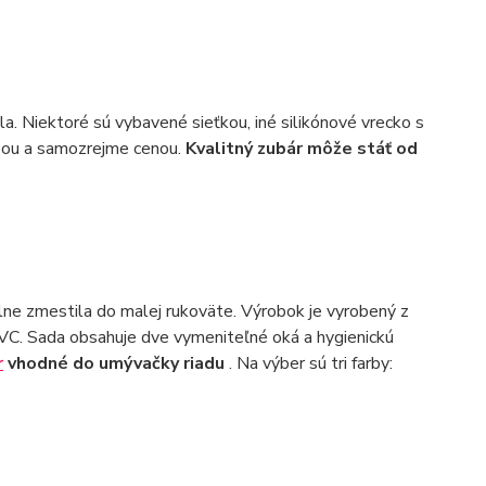
a. Niektoré sú vybavené sieťkou, iné silikónové vrecko s
rbou a samozrejme cenou.
Kvalitný zubár môže stáť od
lne zmestila do malej rukoväte. Výrobok je vyrobený z
PVC. Sada obsahuje dve vymeniteľné oká a hygienickú
r
vhodné do umývačky riadu
. Na výber sú tri farby: