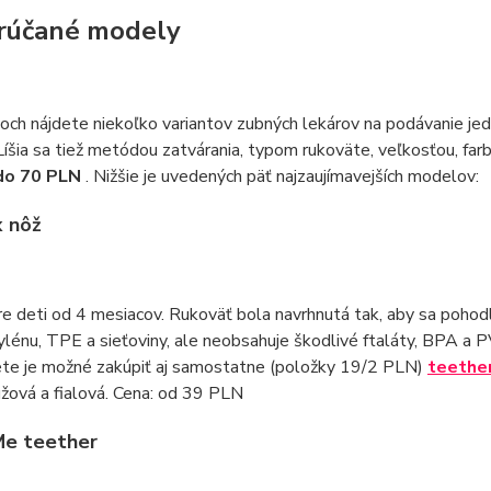
rúčané modely
ch nájdete niekoľko variantov zubných lekárov na podávanie jedl
Líšia sa tiež metódou zatvárania, typom rukoväte, veľkosťou, fa
do 70 PLN
. Nižšie je uvedených päť najzaujímavejších modelov:
x nôž
e deti od 4 mesiacov. Rukoväť bola navrhnutá tak, aby sa pohod
lénu, TPE a sieťoviny, ale neobsahuje škodlivé ftaláty, BPA a 
iete je možné zakúpiť aj samostatne (položky 19/2 PLN)
teethe
užová a fialová. Cena: od 39 PLN
Me teether