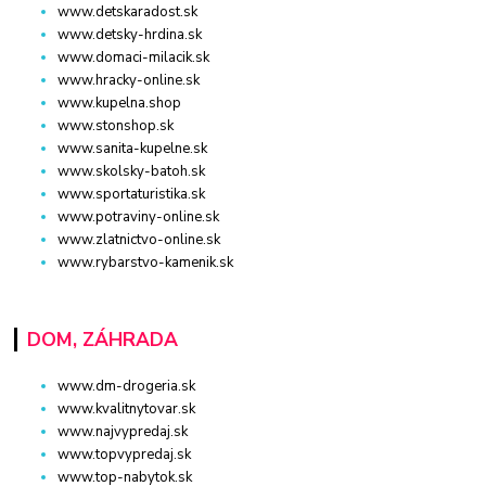
www.detskaradost.sk
www.detsky-hrdina.sk
www.domaci-milacik.sk
www.hracky-online.sk
www.kupelna.shop
www.stonshop.sk
www.sanita-kupelne.sk
www.skolsky-batoh.sk
www.sportaturistika.sk
www.potraviny-online.sk
www.zlatnictvo-online.sk
www.rybarstvo-kamenik.sk
DOM, ZÁHRADA
www.dm-drogeria.sk
www.kvalitnytovar.sk
www.najvypredaj.sk
www.topvypredaj.sk
www.top-nabytok.sk