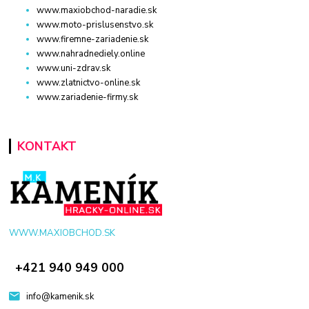
www.maxiobchod-naradie.sk
www.moto-prislusenstvo.sk
www.firemne-zariadenie.sk
www.nahradnediely.online
www.uni-zdrav.sk
www.zlatnictvo-online.sk
www.zariadenie-firmy.sk
KONTAKT
WWW.MAXIOBCHOD.SK
+421 940 949 000
info@kamenik.sk