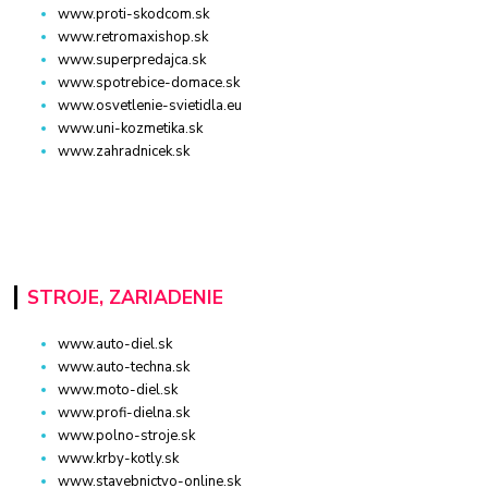
www.proti-skodcom.sk
www.retromaxishop.sk
www.superpredajca.sk
www.spotrebice-domace.sk
www.osvetlenie-svietidla.eu
www.uni-kozmetika.sk
www.zahradnicek.sk
STROJE, ZARIADENIE
www.auto-diel.sk
www.auto-techna.sk
www.moto-diel.sk
www.profi-dielna.sk
www.polno-stroje.sk
www.krby-kotly.sk
www.stavebnictvo-online.sk