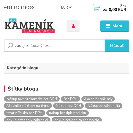
0
ks
EUR
+421 940 949 000
za
0,00 EUR
Menu
Hľadať
Kategórie blogu
Štítky blogu
Nákup tovaru okamžite bez DPH
Bez DPH
Ako znížiť náklady
Ako znížiť náklady na firmu
Nákup bez DPH
Nákup zo zahraničia
tovar z Poľska bez DPH
nakup bez dph v polsku
nakup bez dph v zahranici
nakup bez dph zo zahranicia
nákup bez dph
nákup bez dph v eu
nakupovanie na firmu bez dph