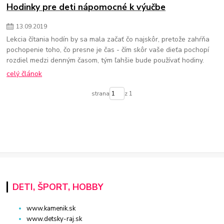
Hodinky pre deti nápomocné k výučbe
13
.
09
.
2019
Lekcia čítania hodín by sa mala začať čo najskôr, pretože zahŕňa
pochopenie toho, čo presne je čas - čím skôr vaše dieťa pochopí
rozdiel medzi denným časom, tým ľahšie bude používať hodiny.
celý článok
strana
z 1
DETI, ŠPORT, HOBBY
www.kamenik.sk
www.detsky-raj.sk