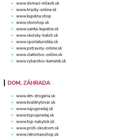
www.domaci-milacik.sk
www.hracky-online.sk
www.kupelna.shop
www.stonshop.sk
www.sanita-kupelne.sk
www.skolsky-batoh.sk
www.sportaturistika.sk
www.potraviny-online.sk
www.zlatnictvo-online.sk
www.rybarstvo-kamenik.sk
DOM, ZÁHRADA
www.dm-drogeria.sk
www.kvalitnytovar.sk
www.najvypredaj.sk
www.topvypredaj.sk
www.top-nabytok.sk
www.proti-skodcom.sk
www.retromaxishop.sk