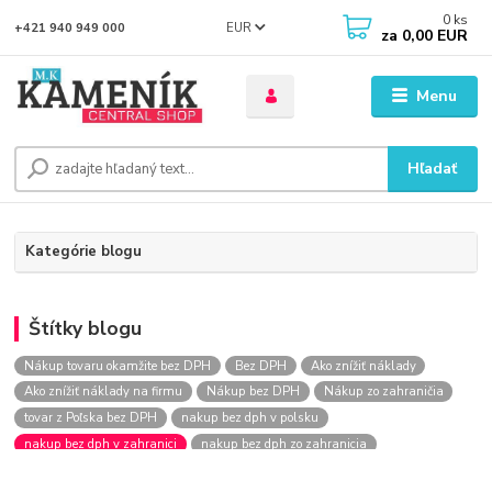
0
ks
EUR
+421 940 949 000
za
0,00 EUR
Menu
Hľadať
Kategórie blogu
Štítky blogu
Nákup tovaru okamžite bez DPH
Bez DPH
Ako znížiť náklady
Ako znížiť náklady na firmu
Nákup bez DPH
Nákup zo zahraničia
tovar z Poľska bez DPH
nakup bez dph v polsku
nakup bez dph v zahranici
nakup bez dph zo zahranicia
nákup bez dph
nákup bez dph v eu
nakupovanie na firmu bez dph