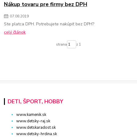
Nákup tovaru pre firmy bez DPH
07
.
08
.
2019
Ste platca DPH. Potrebujete nakúpiť bez DPH?
celý článok
strana
z 1
DETI, ŠPORT, HOBBY
www.kamenik.sk
www.detsky-raj.sk
www.detskaradost.sk
www.detsky-hrdina.sk