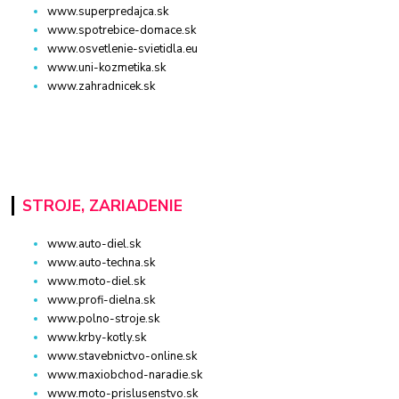
www.superpredajca.sk
www.spotrebice-domace.sk
www.osvetlenie-svietidla.eu
www.uni-kozmetika.sk
www.zahradnicek.sk
STROJE, ZARIADENIE
www.auto-diel.sk
www.auto-techna.sk
www.moto-diel.sk
www.profi-dielna.sk
www.polno-stroje.sk
www.krby-kotly.sk
www.stavebnictvo-online.sk
www.maxiobchod-naradie.sk
www.moto-prislusenstvo.sk