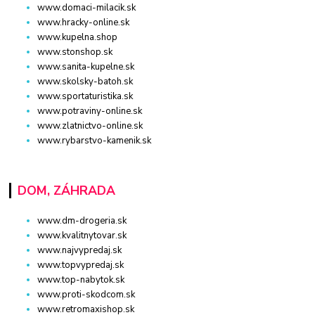
www.domaci-milacik.sk
www.hracky-online.sk
www.kupelna.shop
www.stonshop.sk
www.sanita-kupelne.sk
www.skolsky-batoh.sk
www.sportaturistika.sk
www.potraviny-online.sk
www.zlatnictvo-online.sk
www.rybarstvo-kamenik.sk
DOM, ZÁHRADA
www.dm-drogeria.sk
www.kvalitnytovar.sk
www.najvypredaj.sk
www.topvypredaj.sk
www.top-nabytok.sk
www.proti-skodcom.sk
www.retromaxishop.sk