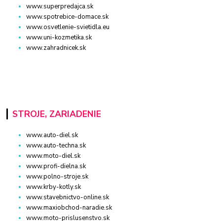
www.superpredajca.sk
www.spotrebice-domace.sk
www.osvetlenie-svietidla.eu
www.uni-kozmetika.sk
www.zahradnicek.sk
STROJE, ZARIADENIE
www.auto-diel.sk
www.auto-techna.sk
www.moto-diel.sk
www.profi-dielna.sk
www.polno-stroje.sk
www.krby-kotly.sk
www.stavebnictvo-online.sk
www.maxiobchod-naradie.sk
www.moto-prislusenstvo.sk