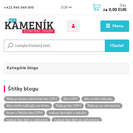
0
ks
EUR
+421 940 949 000
za
0,00 EUR
Menu
Hľadať
Kategórie blogu
Štítky blogu
Nákup tovaru okamžite bez DPH
Bez DPH
Ako znížiť náklady
Ako znížiť náklady na firmu
Nákup bez DPH
Nákup zo zahraničia
tovar z Poľska bez DPH
nakup bez dph v polsku
nakup bez dph v zahranici
nakup bez dph zo zahranicia
nákup bez dph
nákup bez dph v eu
nakupovanie na firmu bez dph