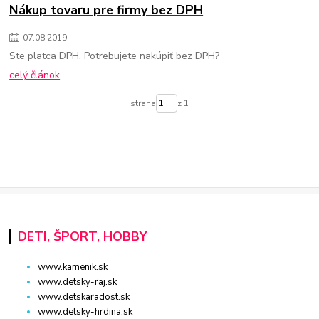
Nákup tovaru pre firmy bez DPH
07
.
08
.
2019
Ste platca DPH. Potrebujete nakúpiť bez DPH?
celý článok
strana
z 1
DETI, ŠPORT, HOBBY
www.kamenik.sk
www.detsky-raj.sk
www.detskaradost.sk
www.detsky-hrdina.sk