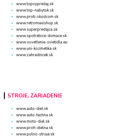
www.topvypredaj.sk
www.top-nabytok.sk
www.proti-skodcom.sk
www.retromaxishop.sk
www.superpredajca.sk
www.spotrebice-domace.sk
www.osvetlenie-svietidla.eu
www.uni-kozmetika.sk
www.zahradnicek.sk
STROJE, ZARIADENIE
www.auto-diel.sk
www.auto-techna.sk
www.moto-diel.sk
www.profi-dielna.sk
www.polno-stroje.sk