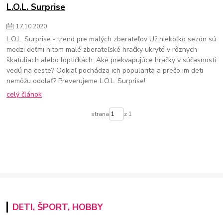
L.O.L. Surprise
17
.
10
.
2020
L.O.L. Surprise - trend pre malých zberateľov Už niekoľko sezón sú
medzi deťmi hitom malé zberateľské hračky ukryté v rôznych
škatuliach alebo loptičkách. Aké prekvapujúce hračky v súčasnosti
vedú na ceste? Odkiaľ pochádza ich popularita a prečo im deti
nemôžu odolať? Preverujeme L.O.L. Surprise!
celý článok
strana
z 1
DETI, ŠPORT, HOBBY