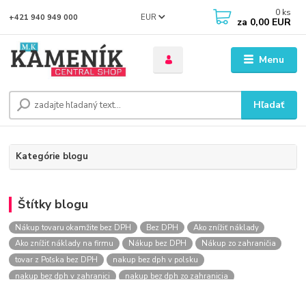
0
ks
EUR
+421 940 949 000
za
0,00 EUR
Menu
Hľadať
Kategórie blogu
Štítky blogu
Nákup tovaru okamžite bez DPH
Bez DPH
Ako znížiť náklady
Ako znížiť náklady na firmu
Nákup bez DPH
Nákup zo zahraničia
tovar z Poľska bez DPH
nakup bez dph v polsku
nakup bez dph v zahranici
nakup bez dph zo zahranicia
nákup bez dph
nákup bez dph v eu
nakupovanie na firmu bez dph