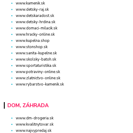
www.kamenik.sk
www.detsky-raj.sk
www.detskaradost.sk
www.detsky-hrdina.sk
www.domaci-milacik.sk
www.hracky-online.sk
www.kupelna.shop
www.stonshop.sk
www.sanita-kupelne.sk
www.skolsky-batoh.sk
www.sportaturistika.sk
www.potraviny-online.sk
www.zlatnictvo-online.sk
www.rybarstvo-kamenik.sk
DOM, ZÁHRADA
www.dm-drogeria.sk
www.kvalitnytovar.sk
www.najvypredaj.sk