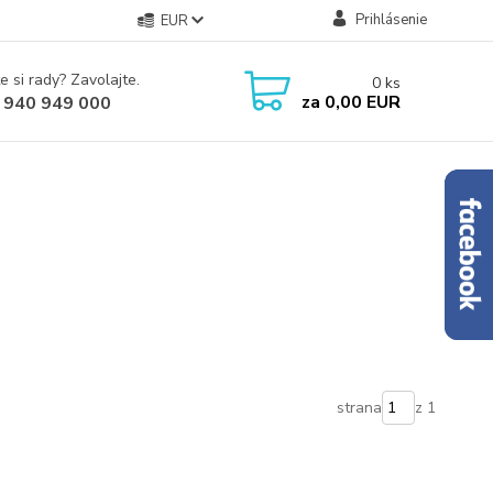
Prihlásenie
EUR
e si rady? Zavolajte.
0
ks
za
0,00 EUR
 940 949 000
strana
z 1