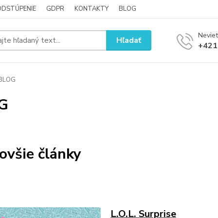
ODSTÚPENIE
GDPR
KONTAKTY
BLOG
Neviet
Hľadať
+421
BLOG
G
ovšie články
L.O.L. Surprise