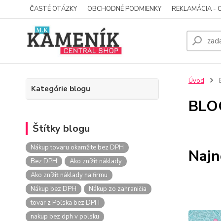
ČASTÉ OTÁZKY
OBCHODNÉ PODMIENKY
REKLAMÁCIA - 
Úvod
Kategórie blogu
BLO
Štítky blogu
Nákup tovaru okamžite bez DPH
Najn
Bez DPH
Ako znížiť náklady
Ako znížiť náklady na firmu
Nákup bez DPH
Nákup zo zahraničia
tovar z Poľska bez DPH
nakup bez dph v polsku