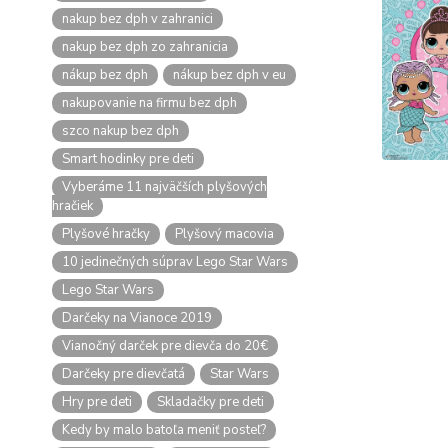
nakup bez dph v zahranici
nakup bez dph zo zahranicia
nákup bez dph
nákup bez dph v eu
nakupovanie na firmu bez dph
szco nakup bez dph
Smart hodinky pre deti
Vyberáme 11 najväčších plyšových
hračiek
Plyšové hračky
Plyšový macovia
10 jedinečných súprav Lego Star Wars
Lego Star Wars
Darčeky na Vianoce 2019
Vianočný darček pre dievča do 20€
Darčeky pre dievčatá
Star Wars
Hry pre deti
Skladačky pre deti
Kedy by malo batoľa meniť posteľ?