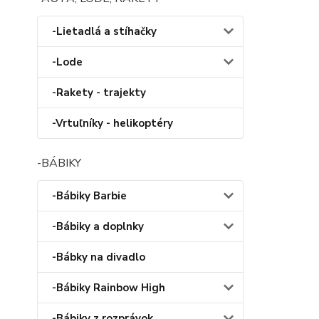
-Lietadlá a stíhačky
-Lode
-Rakety - trajekty
-Vrtuľníky - helikoptéry
-BÁBIKY
-Bábiky Barbie
-Bábiky a doplnky
-Bábky na divadlo
-Bábiky Rainbow High
-Bábiky z rozprávok