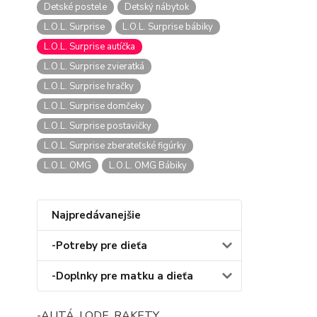
Detské postele
Detský nábytok
L.O.L. Surprise
L.O.L. Surprise bábiky
L.O.L. Surprise autíčka
L.O.L. Surprise zvieratká
L.O.L. Surprise hračky
L.O.L. Surprise domčeky
L.O.L. Surprise postavičky
L.O.L. Surprise zberateľské figúrky
L.O.L. OMG
L.O.L. OMG Bábiky
Najpredávanejšie
-Potreby pre dieťa
-Doplnky pre matku a dieťa
-AUTÁ, LODE, RAKETY