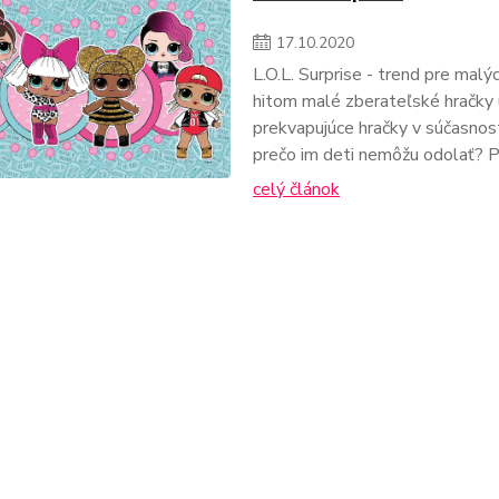
17
.
10
.
2020
L.O.L. Surprise - trend pre mal
hitom malé zberateľské hračky u
prekvapujúce hračky v súčasnost
prečo im deti nemôžu odolať? Pr
celý článok