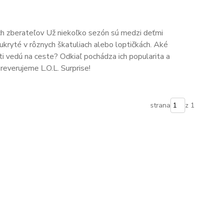
ých zberateľov Už niekoľko sezón sú medzi deťmi
kryté v rôznych škatuliach alebo loptičkách. Aké
i vedú na ceste? Odkiaľ pochádza ich popularita a
everujeme L.O.L. Surprise!
strana
z 1