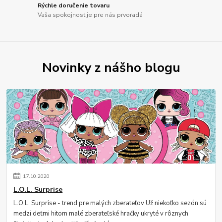
Rýchle doručenie tovaru
Vaša spokojnosť je pre nás prvoradá
Novinky z nášho blogu
17
.
10
.
2020
L.O.L. Surprise
L.O.L. Surprise - trend pre malých zberateľov Už niekoľko sezón sú
medzi deťmi hitom malé zberateľské hračky ukryté v rôznych