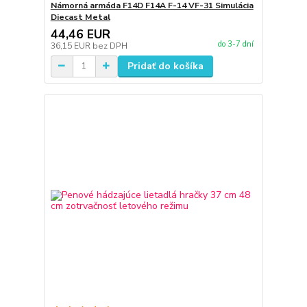
Námorná armáda F14D F14A F-14 VF-31 Simulácia
Diecast Metal
44,46 EUR
do 3-7 dní
36,15 EUR
bez DPH
Pridať do košíka