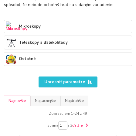
spôsobiť, že nebude ochotný hrať sa s daným zariadením.
Mikroskopy
Teleskopy a ďalekohľady
Ostatné
Upresniť parametre
Najnovšie
Najlacnejšie
Najdrahšie
Zobrazujem 1-24 z 49
strana
z 3
ďalšie