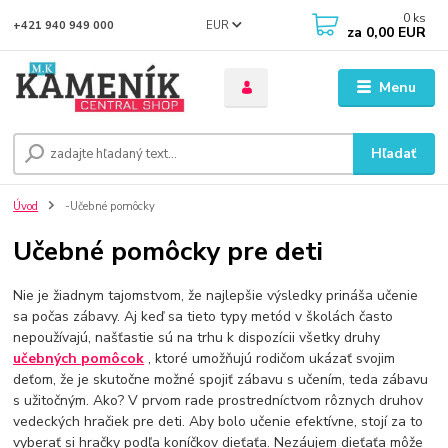
0
ks
EUR
+421 940 949 000
za
0,00 EUR
Menu
Hľadať
Úvod
-Učebné pomôcky
Učebné pomôcky pre deti
Nie je žiadnym tajomstvom, že najlepšie výsledky prináša učenie
sa počas zábavy. Aj keď sa tieto typy metód v školách často
nepoužívajú, našťastie sú na trhu k dispozícii všetky druhy
učebných pomôcok
, ktoré umožňujú rodičom ukázať svojim
deťom, že je skutočne možné spojiť zábavu s učením, teda zábavu
s užitočným. Ako? V prvom rade prostredníctvom rôznych druhov
vedeckých hračiek pre deti. Aby bolo učenie efektívne, stojí za to
vyberať si hračky podľa koníčkov dieťaťa. Nezáujem dieťaťa môže