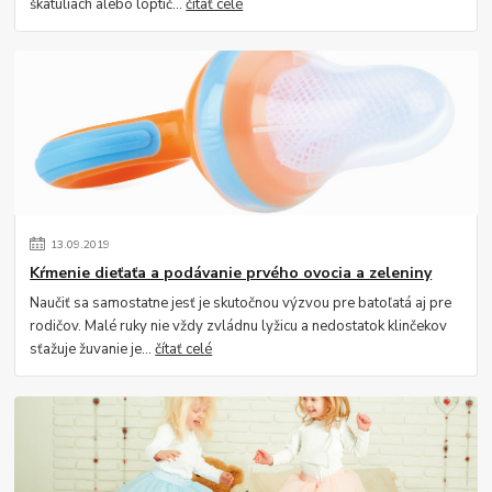
škatuliach alebo loptič...
čítať celé
13
.
09
.
2019
Kŕmenie dieťaťa a podávanie prvého ovocia a zeleniny
Naučiť sa samostatne jesť je skutočnou výzvou pre batoľatá aj pre
rodičov. Malé ruky nie vždy zvládnu lyžicu a nedostatok klinčekov
sťažuje žuvanie je...
čítať celé