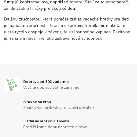
fungujú konkrétne javy, napríklad roboty. Stojí za to pripomenúť,
že ide však o hračky pre školské deti.
Ďalšou zručnosťou, ktorá pomôže získať vedecké hračky pre deti,
je manuálna zručnosť - hraním s kockami, korálkami, maketami
dieťa rýchlo dospeje k záveru, že usilovnosť sa vypláca. Pozitívne
je, že si ani nevšimne, ako získava nové schopnosti!
Doprava od 30€ zadarmo
Využite dopravu úplne zadarmo
8 rokov na trhu
Značka Kameník Vás presvedčí o kvalite
30 dní na vrátenie tovaru
Predĺžili sme dobu na vrátenie tovaru