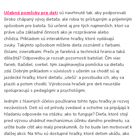
Učebné pomôcky pre deti
sú navrhnuté tak, aby podporovali
široko chápaný vývoj dieťaťa, ale robia to prístupným a príjemným
spôsobom pre batoľa. Sú určené aj pre tých najmenších, ktorí sa
práve učia základné činnosti ako je rozprávanie alebo
chôdza. Príkladom sú interaktívne hračky, ktoré vydávajú
zvuky. Takýmto spôsobom môžete dieťa zoznámiť s farbami,
číslami, zvieratkami. Prečo je farebná a technická hranica taká
dôležitá? Odpoveďou je rozsah pozornosti batoliat. Čím viac
farieb, tlačidiel, svetiel, tým zaujímavejšia pomôcka sa dieťaťu
zdá. Dobrým príkladom v súvislosti s učením sa chodiť sú aj
jazdecké hračky, ktoré dieťaťu „utečú“ a povzbudia ich, aby sa
plazili a potom chodili. Výrobcovia hračiek pre deti neustále
spolupracujú s pedagógmi a psychológmi,
Jedným z hlavných účelov používania tohto typu hračky je rozvoj
nezávislosti. Deti sú od prírody zvedavé a ochotne sa pripájajú k
hľadaniu odpovede na otázku: ako to funguje? Dieťa, ktoré stojí
pred výzvou uhádnuť mechanizmus účinku daného predmetu, sa
určite bude cítiť ako malý prieskumník, čo ho bude len motivovať k
ďalšej akcii. Na trhu sú dostupné hračky, ktoré deťom ukážu, ako