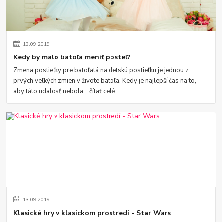
13
.
09
.
2019
Kedy by malo batoľa meniť posteľ?
Zmena postieľky pre batoľatá na detskú postieľku je jednou z
prvých veľkých zmien v živote batoľa. Kedy je najlepší čas na to,
aby táto udalosť nebola...
čítať celé
13
.
09
.
2019
Klasické hry v klasickom prostredí - Star Wars