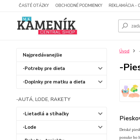
ČASTÉ OTÁZKY
OBCHODNÉ PODMIENKY
REKLAMÁCIA - 
Úvod
-
Najpredávanejšie
-Pie
-Potreby pre dieťa
-Doplnky pre matku a dieťa
-AUTÁ, LODE, RAKETY
-Lietadlá a stíhačky
Piesko
-Lode
Detské piesk
ponuke ho h