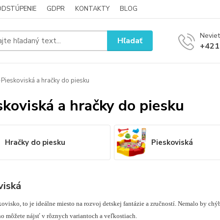
ODSTÚPENIE
GDPR
KONTAKTY
BLOG
Neviet
Hľadať
+421
Pieskoviská a hračky do piesku
skoviská a hračky do piesku
Hračky do piesku
Pieskoviská
viská
ovisko, to je ideálne miesto na rozvoj detskej fantázie a zručností. Nemalo by chý
o môžete nájsť v rôznych variantoch a veľkostiach.