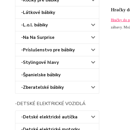
-Kočíky pre bábiky
Hračky d
-Látkové bábiky
Hračky do p
-L.o.l. bábiky
zábavy. Mož
-Na Na Surprise
-Príslušenstvo pre bábiky
-Stylingové hlavy
-Španielske bábiky
-Zberateľské bábiky
-DETSKÉ ELEKTRICKÉ VOZIDLÁ
-Detské elektrické autíčka
-Detské elektrické motorky