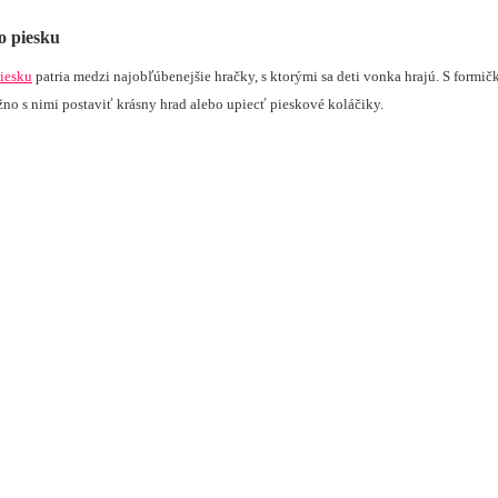
o piesku
iesku
patria medzi najobľúbenejšie hračky, s ktorými sa deti vonka hrajú. S formič
no s nimi postaviť krásny hrad alebo upiecť pieskové koláčiky.