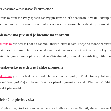
eskovisko – plastové či drevené?
kovisko prináša skvelý spôsob zábavy pre každé dieťa bez rozdielu veku. Existuje 
dmienkou je prispôsobiť materiál a tvar miestu, v ktorom bude detské pieskovisko
ieskovisko pre deti je ideálne na záhradu
skovisko
pre deti sa hodí na záhradu, ihrisko, skrátka tam, kde je ho možné zapus
riešku. Zvoliť môžete tiež drevené detské pieskovisko so šmykľavkou alebo s krytom
ntenzívnym slnkom a piesok pred znečistením. Ak je naopak bez striešky, môžete na
pieskovisko pre deti je ľahko prenosné
eskovisko
je veľmi ľahké a jednoducho sa s ním manipuluje. Vďaka tomu je ľahko p
 môžete využiť aj ako bazén. Stačí, ak piesok vymeníte za vodu.
Plast je tiež ľa
etské pieskovisko.
etského pieskoviska
 sú plastové, ktoré sú všeobecne menšie a hodia sa pre menšie deti, alebo drevené,