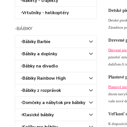
-Rakety - trajekty
Detské pi
-Vrtuľníky - helikoptéry
Detské pies
-BÁBIKY
Zásadnou po
Drevené p
-Bábiky Barbie
Drevené pie
-Bábiky a doplnky
prirobiť st
dažďom či i
-Bábky na divadlo
Plastové 
-Bábiky Rainbow High
Plastové pi
-Bábiky z rozprávok
dnom navyše
vaše nové d
-Domčeky a nábytok pre bábiky
Veľkosť d
-Klasické bábiky
K dispozícii