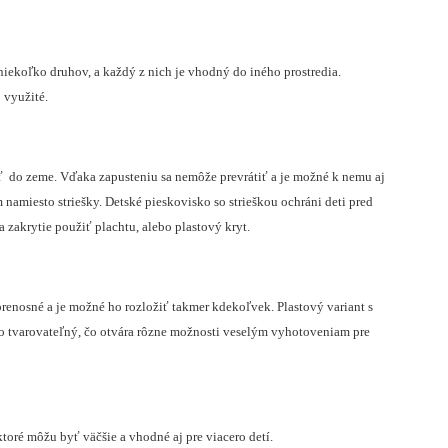
niekoľko druhov, a každý z nich je vhodný do iného prostredia.
 využité.
tiť do zeme. Vďaka zapusteniu sa nemôže prevrátiť a je možné k nemu aj
 namiesto striešky.
Detské pieskovisko so strieškou ochráni deti pred
 zakrytie použiť plachtu, alebo plastový kryt.
renosné a je možné ho rozložiť takmer kdekoľvek. Plastový variant s
hko tvarovateľný, čo otvára rôzne možnosti veselým vyhotoveniam pre
 ktoré môžu byť väčšie a vhodné aj pre viacero detí.