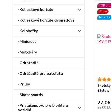
TOP pro
-Kolieskové korčule
Akcia
Novinka
-Kolieskové korčule dvojradové
-Kolobežky
-Minicross
-Motokáry
-Odrážadlá
-Odrážadlá pre batoľatá
-Prilby
Školský
Style p
-Skateboardy
27,06
-Príslušenstvo pre bicykle a
22,00 E
vozidlá