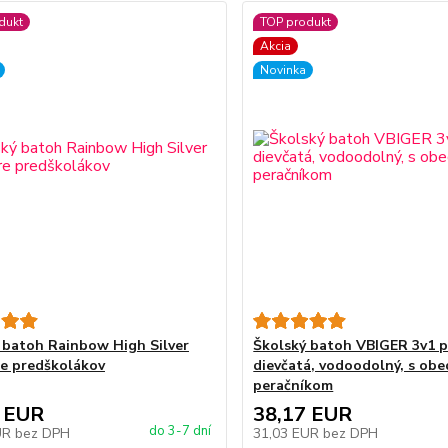
dukt
TOP produkt
Akcia
Novinka
 batoh Rainbow High Silver
Školský batoh VBIGER 3v1 p
re predškolákov
dievčatá, vodoodolný, s ob
peračníkom
 EUR
38,17 EUR
do 3-7 dní
UR
bez DPH
31,03 EUR
bez DPH