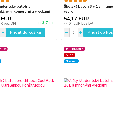
tudentský batoh s
Školský batoh 3 v 1 s mram
nkčnými komorami a vreckami
vzorom
 EUR
54,17 EUR
do 3-7 dní
UR
bez DPH
44,04 EUR
bez DPH
Pridať do košíka
Pridať do koš
dukt
TOP produkt
Akcia
Novinka