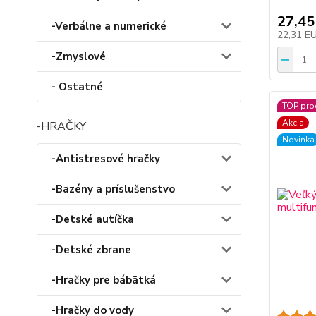
27,45
-Verbálne a numerické
22,31 E
-Zmyslové
- Ostatné
TOP pro
Akcia
-HRAČKY
Novinka
-Antistresové hračky
-Bazény a príslušenstvo
-Detské autíčka
-Detské zbrane
-Hračky pre bábätká
-Hračky do vody