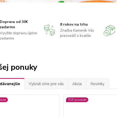
Doprava od 30€
8 rokov na trhu
zadarmo
Značka Kameník Vás
Využite dopravu úplne
presvedčí o kvalite
zadarmo
šej ponuky
dávanejšie
Vybrali sme pre vás
Akcia
Novinky
dukt
TOP produkt