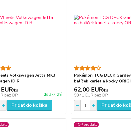
eels Volkswagen Jetta MK3
Pokémon TCG DECK Gardevo
agen ID R
balíček kariet a kocky ORIG
 EUR
62,00 EUR
/
ks
/
ks
do 3-7 dní
UR
bez DPH
50,41 EUR
bez DPH
Pridať do košíka
Pridať do koš
dukt
TOP produkt