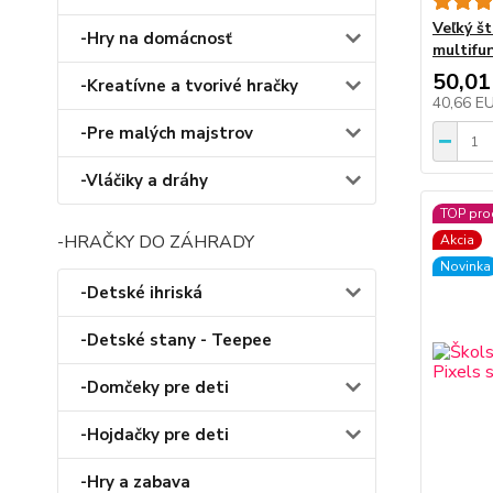
Veľký š
-Hry na domácnosť
multifu
50,01
-Kreatívne a tvorivé hračky
40,66 E
-Pre malých majstrov
-Vláčiky a dráhy
TOP pro
-HRAČKY DO ZÁHRADY
Akcia
Novinka
-Detské ihriská
-Detské stany - Teepee
-Domčeky pre deti
-Hojdačky pre deti
-Hry a zabava