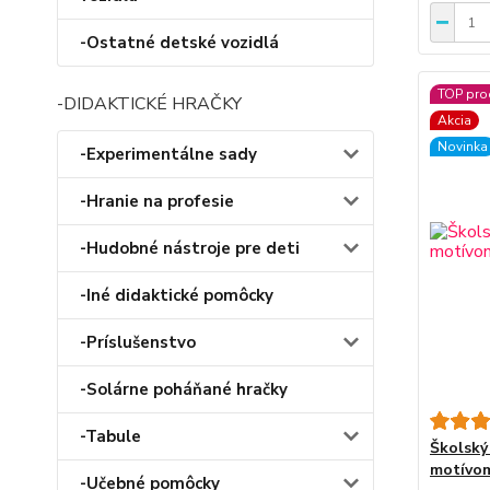
-Ostatné detské vozidlá
TOP pro
-DIDAKTICKÉ HRAČKY
Akcia
Novinka
-Experimentálne sady
-Hranie na profesie
-Hudobné nástroje pre deti
-Iné didaktické pomôcky
-Príslušenstvo
-Solárne poháňané hračky
-Tabule
Školský
motívom
-Učebné pomôcky