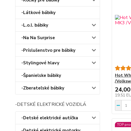
-Kočíky pre bábiky
-Látkové bábiky
-L.o.l. bábiky
-Na Na Surprise
-Príslušenstvo pre bábiky
-Stylingové hlavy
-Španielske bábiky
Hot Wh
/Volksw
-Zberateľské bábiky
24,00
19,51 E
-DETSKÉ ELEKTRICKÉ VOZIDLÁ
-Detské elektrické autíčka
TOP pro
-Detské elektrické motorky