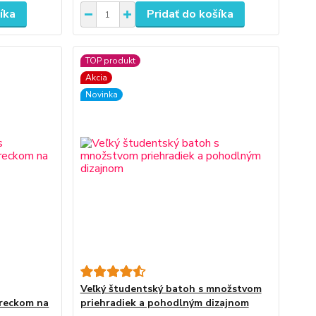
íka
Pridať do košíka
TOP produkt
Akcia
Novinka
Veľký študentský batoh s množstvom
reckom na
priehradiek a pohodlným dizajnom