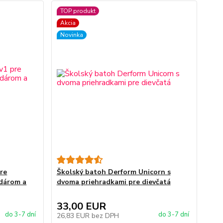
TOP produkt
Akcia
Novinka
re
Školský batoh Derform Unicorn s
edárom a
dvoma priehradkami pre dievčatá
33,00 EUR
do 3-7 dní
do 3-7 dní
26,83 EUR
bez DPH