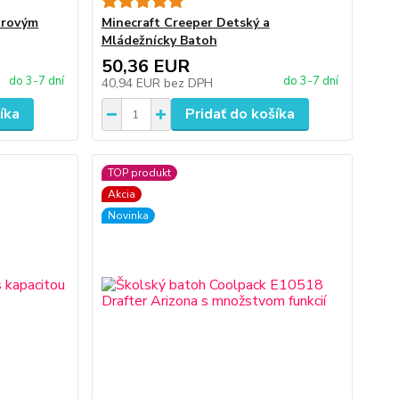
orovým
Minecraft Creeper Detský a
Mládežnícky Batoh
50,36 EUR
do 3-7 dní
do 3-7 dní
40,94 EUR
bez DPH
íka
Pridať do košíka
TOP produkt
Akcia
Novinka