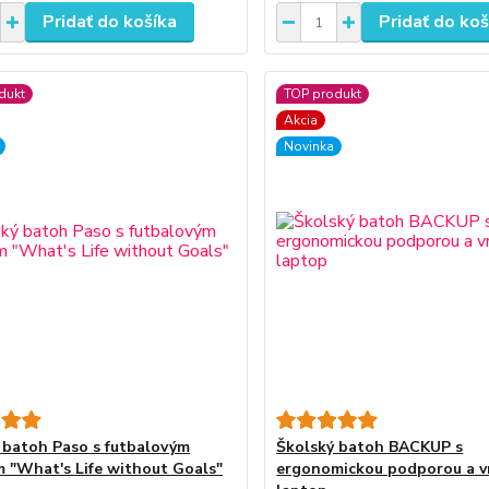
Pridať do košíka
Pridať do koš
dukt
TOP produkt
Akcia
Novinka
 batoh Paso s futbalovým
Školský batoh BACKUP s
 "What's Life without Goals"
ergonomickou podporou a v