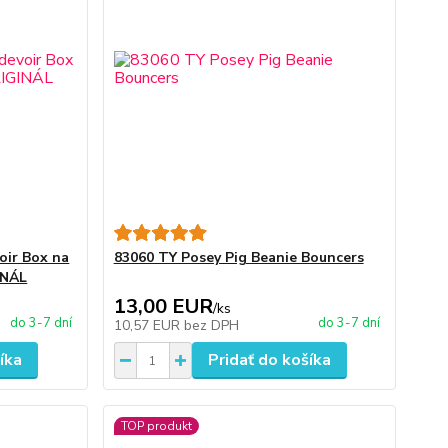
ir Box na
83060 TY Posey Pig Beanie Bouncers
INÁL
13,00 EUR
/
ks
do 3-7 dní
do 3-7 dní
10,57 EUR
bez DPH
íka
Pridať do košíka
TOP produkt