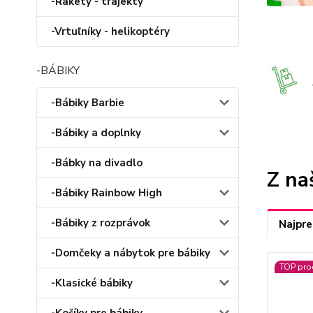
-Rakety - trajekty
-Vrtuľníky - helikoptéry
-BÁBIKY
-Bábiky Barbie
-Bábiky a doplnky
-Bábky na divadlo
Z na
-Bábiky Rainbow High
-Bábiky z rozprávok
Najpre
-Domčeky a nábytok pre bábiky
TOP pro
-Klasické bábiky