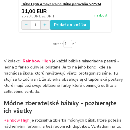
Dúha High Amaya Raine dúha parochňa 572534
31,00 EUR
na dopyt
25,20 EUR
bez DPH
Pridať do košíka
strana
z 1
V kolekcii
Rainbow High
je každá bábika mimoriadne pestrá -
jedna z farieb dúhy jej pristane. Je to na jeho konci, kde sa
nachádza škola, ktorú navštevujú všetci protagonisti série. Tu
stojí za to zdôrazniť, že zbierka obsahuje aj chlapčenské postavy,
ktoré majú tiež svoje obľúbené farby, ktoré dominujú outfitu a
celkovému vzhľadu.
Módne zberateľské bábiky - pozbierajte
ich všetky
Rainbow High
je rozsiahla zbierka módnych bábik, ktoré potešia
nádhernými farbami, a tiež radom ich doplnkov. Vzhľadom na to,