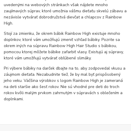
uvedenými na webových stránkach však nájdete mnoho
zaujímavých súprav, ktoré umožnia vášmu dieťaťu skvelú zábavu a
nezávisle vytvárať dobrodružstvá dievčat a chlapcov z Rainbow
High.
Stojí za zmienku, že okrem bábik Rainbow High existuje mnoho
doplnkov, ktoré vám umožňujú zmeniť vzhľad bábiky. Pozrite sa
okrem iných na súpravu Rainbow High Hair Studio s bábikou,
pomocou ktorej môžete bábike zafarbiť vlasy. Existujú aj súpravy,
ktoré vám umožňujú vytvárať obľúbené slimáky.
Pri výbere bábiky na darček dbajte na to, aby zodpovedal vkusu a
záujmom dieťaťa. Nezabudnite tiež, že by mal byť prispôsobený
jeho veku. Väčšina výrobkov s logom Rainbow High je zameraná
na deti staršie ako šesť rokov. Nie sú vhodné pre deti do troch
rokov kvôli malým prvkom zahrnutým v súpravách s oblečením a
doplnkami.