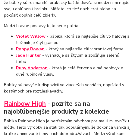
že bábiky sú rozmanité, prakticky každé dievča si medzi nimi nájde
svoju obľúbenú hrdinku. Môžete ich tiež nazbierať alebo sa
pokúsiť doplniť celú zbierku.
Medzi hlavné postavy tejto série patria:
Violet Willow
- bábika, ktorá sa najlepšie cíti vo fialovej a
tiež miluje štýl glamour.
Poppy Rowan
- ktorý sa najlepšie cíti v oranžovej farbe.
Jade Hunter
- vyznačuje sa štýlom a zbožňuje zelenú
farbu.
Ruby Anderson
- ktorá je celá červená a má neobvykle
dlhé rubínové vlasy.
Bábiky sú navyše k dispozícii vo viacerých verziách, napríklad v
kostýmoch pre roztlieskavačky.
Rainbow High
- pozrite sa na
najobľúbenejšie produkty z kolekcie
Bábika Rainbow High je perfektným návrhom pre malú milovníčku
módy. Tieto výrobky sa stali tak populárnymi, že dokonca vznikli aj
krátke animované filmy o ich dobrodružstvách. Medzi výrobkami