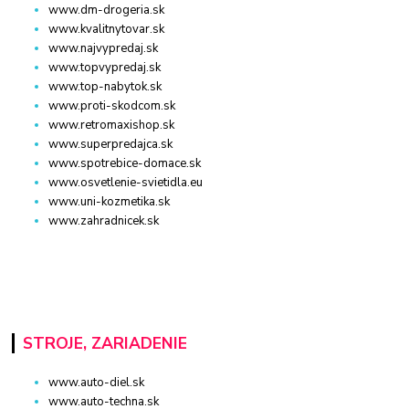
www.dm-drogeria.sk
www.kvalitnytovar.sk
www.najvypredaj.sk
www.topvypredaj.sk
www.top-nabytok.sk
www.proti-skodcom.sk
www.retromaxishop.sk
www.superpredajca.sk
www.spotrebice-domace.sk
www.osvetlenie-svietidla.eu
www.uni-kozmetika.sk
www.zahradnicek.sk
STROJE, ZARIADENIE
www.auto-diel.sk
www.auto-techna.sk