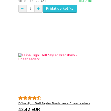
do 3-7 dní
38,50 EUR
bez DPH
Pridať do košíka
Dúha High: Doll Skyler Bradshaw - Cheerleaderk
42,42 EUR