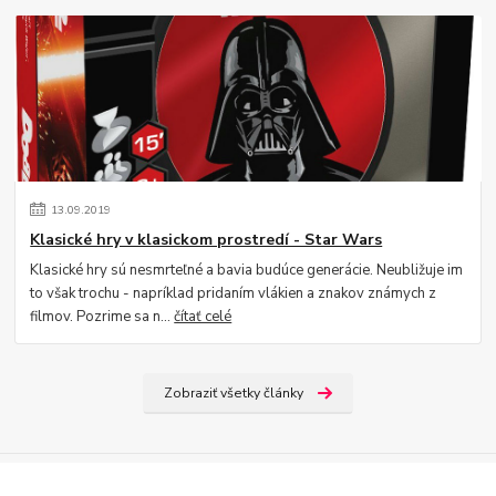
13
.
09
.
2019
Klasické hry v klasickom prostredí - Star Wars
Klasické hry sú nesmrteľné a bavia budúce generácie. Neubližuje im
to však trochu - napríklad pridaním vlákien a znakov známych z
filmov. Pozrime sa n...
čítať celé
Zobraziť všetky články