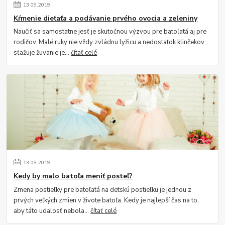
13
.
09
.
2019
Kŕmenie dieťaťa a podávanie prvého ovocia a zeleniny
Naučiť sa samostatne jesť je skutočnou výzvou pre batoľatá aj pre
rodičov. Malé ruky nie vždy zvládnu lyžicu a nedostatok klinčekov
sťažuje žuvanie je...
čítať celé
13
.
09
.
2019
Kedy by malo batoľa meniť posteľ?
Zmena postieľky pre batoľatá na detskú postieľku je jednou z
prvých veľkých zmien v živote batoľa. Kedy je najlepší čas na to,
aby táto udalosť nebola...
čítať celé