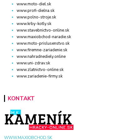
www.moto-diel.sk
www.profi-dielna.sk
www.polno-stroje.sk
www.krby-kotly.sk
www.stavebnictvo-online.sk
www.maxiobchod-naradie.sk
www.moto-prislusenstvo.sk
www.firemne-zariadenie.sk
www.nahradnediely.online
www.uni-zdrav.sk
www.zlatnictvo-online.sk
www.zariadenie-firmy.sk
KONTAKT
WWW.MAXIOBCHOD.SK