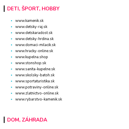
DETI, ŠPORT, HOBBY
www.kamenik.sk
www.detsky-raj.sk
www.detskaradost.sk
www.detsky-hrdina.sk
www.domaci-milacik.sk
www.hracky-online.sk
www.kupelna.shop
www.stonshop.sk
www.sanita-kupelne.sk
www.skolsky-batoh.sk
www.sportaturistika.sk
www.potraviny-online.sk
www.zlatnictvo-online.sk
www.rybarstvo-kamenik.sk
DOM, ZÁHRADA