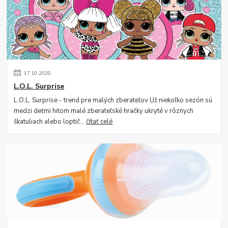
17
.
10
.
2020
L.O.L. Surprise
L.O.L. Surprise - trend pre malých zberateľov Už niekoľko sezón sú
medzi deťmi hitom malé zberateľské hračky ukryté v rôznych
škatuliach alebo loptič...
čítať celé