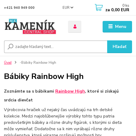
0
ks
EUR
+421 940 949 000
za
0,00 EUR
Menu
Hľadať
Úvod
-Bábiky Rainbow High
Bábiky Rainbow High
Zoznámte sa s bábikami
Rainbow High
, ktoré si získajú
srdcia dievčat
Výrobcovia hračiek už nejaký čas uvádzajú na trh detské
kolekcie. Medzi najobľúbenejšie výrobky tohto typu patria
predovšetkým bábiky a rôzne druhy figúrok, s ktorými si dieťa
môže vymieňať. Dodatočne sa k nim vyrábajú rôzne druhy
príslušenstva, ktoré výrazne rozširujú možnosti hry.