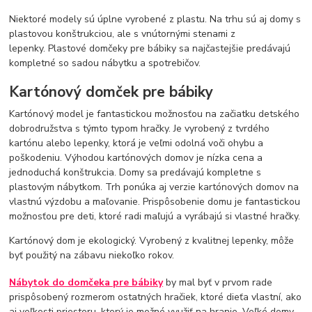
Niektoré modely sú úplne vyrobené z plastu. Na trhu sú aj domy s
plastovou konštrukciou, ale s vnútornými stenami z
lepenky. Plastové domčeky pre bábiky sa najčastejšie predávajú
kompletné so sadou nábytku a spotrebičov.
Kartónový domček pre bábiky
Kartónový model je fantastickou možnosťou na začiatku detského
dobrodružstva s týmto typom hračky. Je vyrobený z tvrdého
kartónu alebo lepenky, ktorá je veľmi odolná voči ohybu a
poškodeniu. Výhodou kartónových domov je nízka cena a
jednoduchá konštrukcia. Domy sa predávajú kompletne s
plastovým nábytkom. Trh ponúka aj verzie kartónových domov na
vlastnú výzdobu a maľovanie. Prispôsobenie domu je fantastickou
možnosťou pre deti, ktoré radi maľujú a vyrábajú si vlastné hračky.
Kartónový dom je ekologický. Vyrobený z kvalitnej lepenky, môže
byť použitý na zábavu niekoľko rokov.
Nábytok do domčeka pre bábiky
by mal byť v prvom rade
prispôsobený rozmerom ostatných hračiek, ktoré dieťa vlastní, ako
aj veľkosti priestoru, ktorý je možné využiť na hranie. Veľké domy