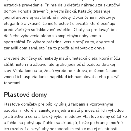
estetické prevedenie. Pri hre dajú dieťaťu náhradu za skutočný
domov. Ponuka dreveníc je veľmi široká. Katalóg obsahuje
jednofarebné aj viacfarebné modely. Dokončenie modelov je
elegantné a vkusné, čo môže osloviť dievčatá, ktoré oceňujú
predovšetkým sofistikovanú estetiku. Chaty sa predávajú bez
ďalšieho vybavenia alebo s kompletným nábytkom a
spotrebičmi. Pri výbere prázdnej verzie stojí za to, aby ste si
zariadili dom sami, stojí za to použiť aj nábytok z dreva.
Drevené domčeky sú niekedy malé umelecké diela, ktoré môžu
slúžiť nielen na zábavu, ale aj ako jedinečná ozdoba detskej
izby. Vzhľadom na to, že sú vyrobené z dreva, môžeme časom
zmeniť ich usporiadanie, napríklad ich namaľovať alebo pokryť
tapetami.
Plastové domy
Plastové domčeky pre bábiky lákajú farbami a vzorovanými
ozdobami, ktoré si zamiluje nejedna malá princezná. Ich výhodou
je atraktívna cena a široký výber modelov. Plastové domy sú ľahké
a ľahko sa pohybujú. Ľahko sa skladajú, takže po hraní je možné
ich rozobrať a skryť, aby nezaberali miesto v malej miestnosti.