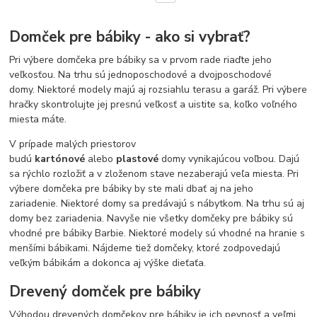
Domček pre bábiky - ako si vybrať?
Pri výbere domčeka pre bábiky sa v prvom rade riaďte jeho
veľkosťou. Na trhu sú jednoposchodové a dvojposchodové
domy. Niektoré modely majú aj rozsiahlu terasu a garáž. Pri výbere
hračky skontrolujte jej presnú veľkosť a uistite sa, koľko voľného
miesta máte.
V prípade malých priestorov
budú
kartónové
alebo
plastové
domy vynikajúcou voľbou. Dajú
sa rýchlo rozložiť a v zloženom stave nezaberajú veľa miesta. Pri
výbere domčeka pre bábiky by ste mali dbať aj na jeho
zariadenie. Niektoré domy sa predávajú s nábytkom. Na trhu sú aj
domy bez zariadenia. Navyše nie všetky domčeky pre bábiky sú
vhodné pre bábiky Barbie. Niektoré modely sú vhodné na hranie s
menšími bábikami. Nájdeme tiež domčeky, ktoré zodpovedajú
veľkým bábikám a dokonca aj výške dieťaťa.
Drevený domček pre bábiky
Výhodou drevených domčekov pre bábiky je ich pevnosť a veľmi