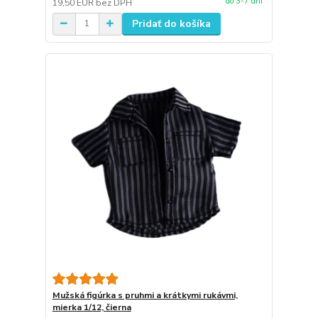
do 3-7 dní
19,50 EUR
bez DPH
Pridať do košíka
Mužská figúrka s pruhmi a krátkymi rukávmi,
mierka 1/12, čierna