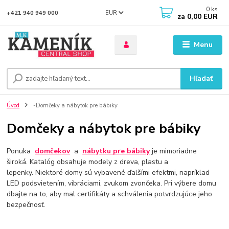
0
ks
EUR
+421 940 949 000
za
0,00 EUR
Menu
Hľadať
Úvod
-Domčeky a nábytok pre bábiky
Domčeky a nábytok pre bábiky
Ponuka
domčekov
a
nábytku pre bábiky
je mimoriadne
široká. Katalóg obsahuje modely z dreva, plastu a
lepenky. Niektoré domy sú vybavené ďalšími efektmi, napríklad
LED podsvietením, vibráciami, zvukom zvončeka. Pri výbere domu
dbajte na to, aby mal certifikáty a schválenia potvrdzujúce jeho
bezpečnosť.