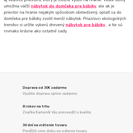
umožnia väčší
nábytok do domčeka pre bábiky
, ale ak je
priestor na hranie nejakým spôsobom obmedzený, oplatí sa do
domčeka pre bábiky zvoliť menší nábytok. Priaznivci ekologických
trendov si určite vyberú drevený
nábytok pre bábiky
, a tie sú
rovnako krásne ako ostatné sady.
Doprava od 30€ zadarmo
Využite dopravu úplne zadarmo
8 rokov na trhu
Značka Kameník Vás presvedčí o kvalite
30 dní na vrátenie tovaru
Predĺžili sme dobu na vrátenie tovaru