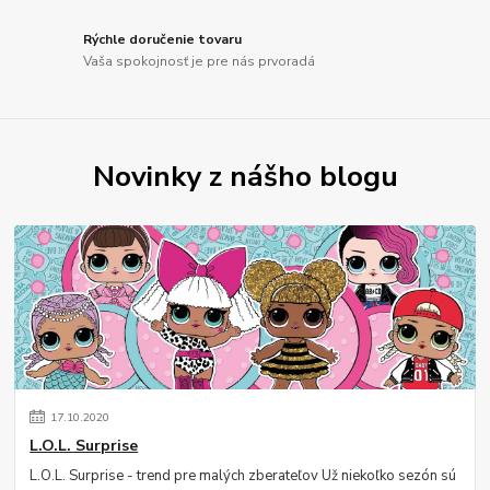
Rýchle doručenie tovaru
Vaša spokojnosť je pre nás prvoradá
Novinky z nášho blogu
17
.
10
.
2020
L.O.L. Surprise
L.O.L. Surprise - trend pre malých zberateľov Už niekoľko sezón sú