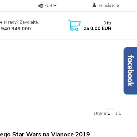
Prihlásenie
EUR
e si rady? Zavolajte.
0
ks
za
0,00 EUR
 940 949 000
strana
z 1
Lego Star Wars na Vianoce 2019