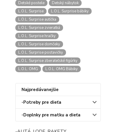
Detské postele
Detský nábytok
L.O.L. Surprise
L.O.L. Surprise bábiky
L.O.L. Surprise autíčka
L.O.L. Surprise zvieratká
L.O.L. Surprise hračky
L.O.L. Surprise domčeky
L.O.L. Surprise postavičky
L.O.L. Surprise zberateľské figúrky
L.O.L. OMG
L.O.L. OMG Bábiky
Najpredávanejšie
-Potreby pre dieťa
-Doplnky pre matku a dieťa
-AUTÁ, LODE, RAKETY