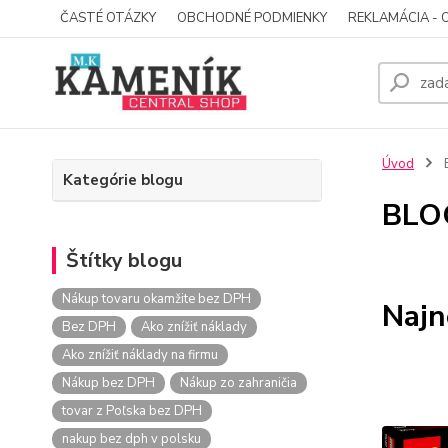
ČASTÉ OTÁZKY
OBCHODNÉ PODMIENKY
REKLAMÁCIA - 
Úvod
Kategórie blogu
BLO
Štítky blogu
Nákup tovaru okamžite bez DPH
Najn
Bez DPH
Ako znížiť náklady
Ako znížiť náklady na firmu
Nákup bez DPH
Nákup zo zahraničia
tovar z Poľska bez DPH
nakup bez dph v polsku