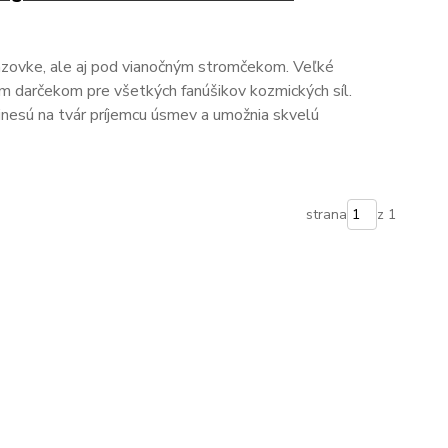
azovke, ale aj pod vianočným stromčekom. Veľké
 darčekom pre všetkých fanúšikov kozmických síl.
inesú na tvár príjemcu úsmev a umožnia skvelú
strana
z 1