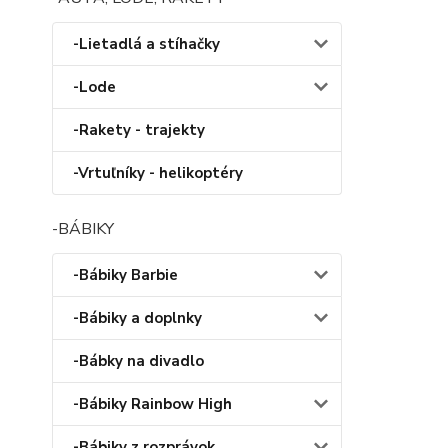
-Lietadlá a stíhačky
-Lode
-Rakety - trajekty
-Vrtuľníky - helikoptéry
-BÁBIKY
-Bábiky Barbie
-Bábiky a doplnky
-Bábky na divadlo
-Bábiky Rainbow High
-Bábiky z rozprávok