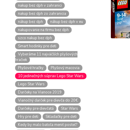
nakup bez dph v zahranici
nakup bez dph zo zahranicia
nákup bez dph
nákup bez dph v eu
nakupovanie na firmu bez dph
szco nakup bez dph
Smart hodinky pre deti
Vyberáme 11 najväčších plyšových
hračiek
Plyšové hračky
Plyšový macovia
10 jedinečných súprav Lego Star Wars
Lego Star Wars
Darčeky na Vianoce 2019
Vianočný darček pre dievča do 20€
Darčeky pre dievčatá
Star Wars
Hry pre deti
Skladačky pre deti
Kedy by malo batoľa meniť posteľ?