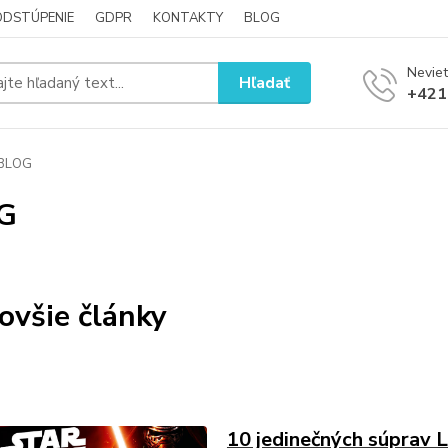
ODSTÚPENIE
GDPR
KONTAKTY
BLOG
Neviet
Hľadať
+421
BLOG
G
ovšie články
10 jedinečných súprav 