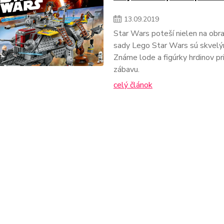
13
.
09
.
2019
Star Wars poteší nielen na obr
sady Lego Star Wars sú skvelým
Známe lode a figúrky hrdinov pr
zábavu.
celý článok