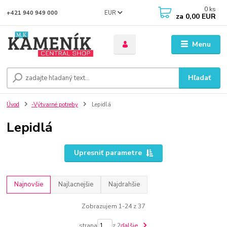
0
ks
EUR
+421 940 949 000
za
0,00 EUR
Menu
Hľadať
Úvod
-Výtvarné potreby
Lepidlá
Lepidlá
Upresniť parametre
Najnovšie
Najlacnejšie
Najdrahšie
Zobrazujem 1-24 z 37
strana
z 2
ďalšie