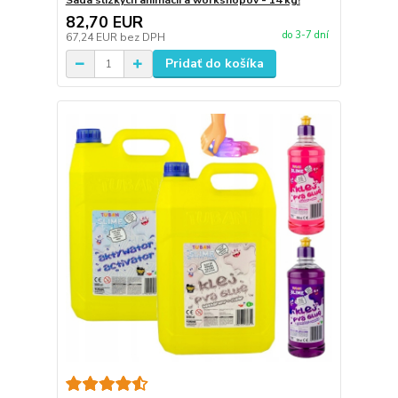
Sada slizkých animácií a workshopov - 14 kg!
82,70 EUR
do 3-7 dní
67,24 EUR
bez DPH
Pridať do košíka