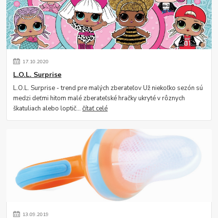
17
.
10
.
2020
L.O.L. Surprise
L.O.L. Surprise - trend pre malých zberateľov Už niekoľko sezón sú
medzi deťmi hitom malé zberateľské hračky ukryté v rôznych
škatuliach alebo loptič...
čítať celé
13
.
09
.
2019