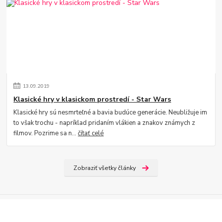
13
.
09
.
2019
Klasické hry v klasickom prostredí - Star Wars
Klasické hry sú nesmrteľné a bavia budúce generácie. Neubližuje im
to však trochu - napríklad pridaním vlákien a znakov známych z
filmov. Pozrime sa n...
čítať celé
Zobraziť všetky články