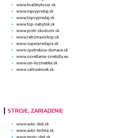
www.kvalitnytovar.sk
www.najvypredaj.sk
www.topvypredaj.sk
www.top-nabytok.sk
www.proti-skodcom.sk
www.retromaxishop.sk
www.superpredajca.sk
www.spotrebice-domace.sk
www.osvetlenie-svietidla.eu
www.uni-kozmetika.sk
www.zahradnicek.sk
STROJE, ZARIADENIE
www.auto-diel.sk
www.auto-techna.sk
www.moto-diel.sk