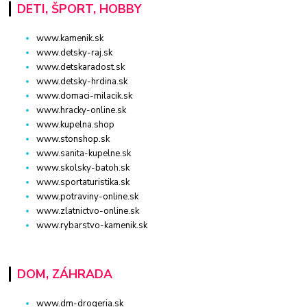
DETI, ŠPORT, HOBBY
www.kamenik.sk
www.detsky-raj.sk
www.detskaradost.sk
www.detsky-hrdina.sk
www.domaci-milacik.sk
www.hracky-online.sk
www.kupelna.shop
www.stonshop.sk
www.sanita-kupelne.sk
www.skolsky-batoh.sk
www.sportaturistika.sk
www.potraviny-online.sk
www.zlatnictvo-online.sk
www.rybarstvo-kamenik.sk
DOM, ZÁHRADA
www.dm-drogeria.sk