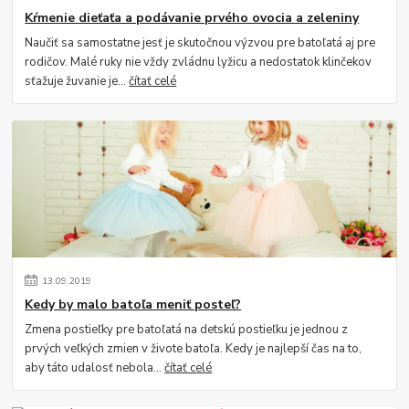
Kŕmenie dieťaťa a podávanie prvého ovocia a zeleniny
Naučiť sa samostatne jesť je skutočnou výzvou pre batoľatá aj pre
rodičov. Malé ruky nie vždy zvládnu lyžicu a nedostatok klinčekov
sťažuje žuvanie je...
čítať celé
13
.
09
.
2019
Kedy by malo batoľa meniť posteľ?
Zmena postieľky pre batoľatá na detskú postieľku je jednou z
prvých veľkých zmien v živote batoľa. Kedy je najlepší čas na to,
aby táto udalosť nebola...
čítať celé