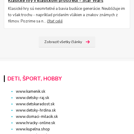
Klasické hry v klasickom prostredí - Star Wars
Klasické hry sú nesmrteľné a bavia budúce generácie. Neubližuje im
to však trochu - napríklad pridaním vlákien a znakov známych z
filmov. Pozrime sa n...
čítať celé
Zobraziť všetky články
DETI, ŠPORT, HOBBY
www.kamenik.sk
www.detsky-raj.sk
www.detskaradost.sk
www.detsky-hrdina.sk
www.domaci-milacik.sk
www.hracky-online.sk
www.kupelna.shop