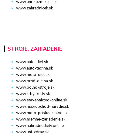
www.uni-kozmetika.sk
www.zahradnicek.sk
STROJE, ZARIADENIE
www.auto-diel.sk
www.auto-techna.sk
www.moto-diel.sk
www.profi-dielna.sk
www.polno-stroje.sk
www.krby-kotly.sk
www.stavebnictvo-online.sk
www.maxiobchod-naradie.sk
www.moto-prislusenstvo.sk
www.firemne-zariadenie.sk
www.nahradnediely.online
www.uni-zdrav.sk