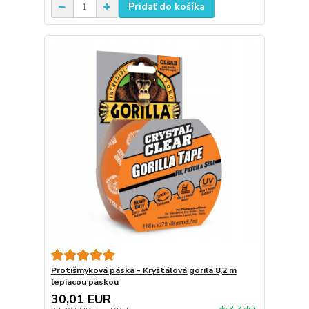
Pridať do košíka
Protišmyková páska - Kryštálová gorila 8,2 m
lepiacou páskou
30,01 EUR