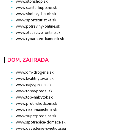
www.stonshop.sk
www.sanita-kupelne.sk
www.skolsky-batoh.sk
www.sportaturistika.sk
www.potraviny-online.sk
www.zlatnictvo-online.sk
www.rybarstvo-kamenik.sk
DOM, ZÁHRADA
www.dm-drogeria.sk
www.kvalitnytovar.sk
www.najvypredaj.sk
www.topvypredaj.sk
www.top-nabytok.sk
www.proti-skodcom.sk
www.retromaxishop.sk
www.superpredajca.sk
www.spotrebice-domace.sk
www.osvetlenie-svietidla.eu