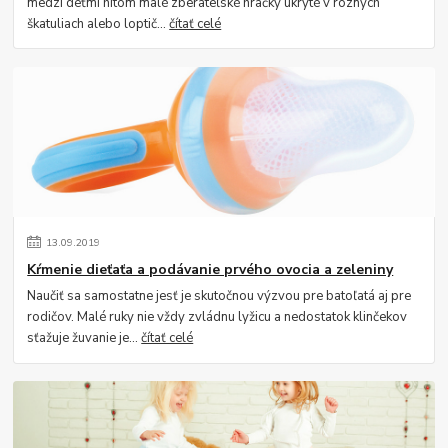
medzi deťmi hitom malé zberateľské hračky ukryté v rôznych
škatuliach alebo loptič...
čítať celé
13
.
09
.
2019
Kŕmenie dieťaťa a podávanie prvého ovocia a zeleniny
Naučiť sa samostatne jesť je skutočnou výzvou pre batoľatá aj pre
rodičov. Malé ruky nie vždy zvládnu lyžicu a nedostatok klinčekov
sťažuje žuvanie je...
čítať celé