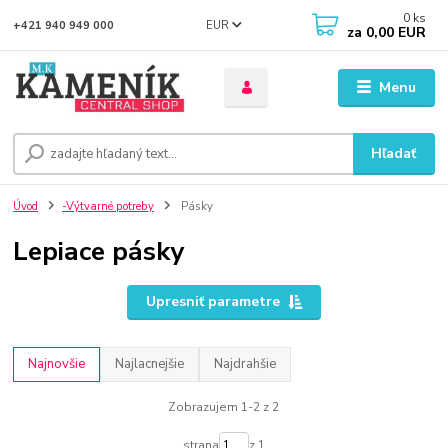
0
ks
EUR
+421 940 949 000
za
0,00 EUR
Menu
Hľadať
Úvod
-Výtvarné potreby
Pásky
Lepiace pásky
Upresniť parametre
Najnovšie
Najlacnejšie
Najdrahšie
Zobrazujem 1-2 z 2
strana
z 1