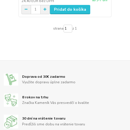
do 3-7 dní
24,40 EUR
bez DPH
Pridať do košíka
strana
z 1
Doprava od 30€ zadarmo
Využite dopravu úplne zadarmo
8 rokov na trhu
Značka Kameník Vás presvedčí o kvalite
30 dní na vrátenie tovaru
Predĺžili sme dobu na vrátenie tovaru