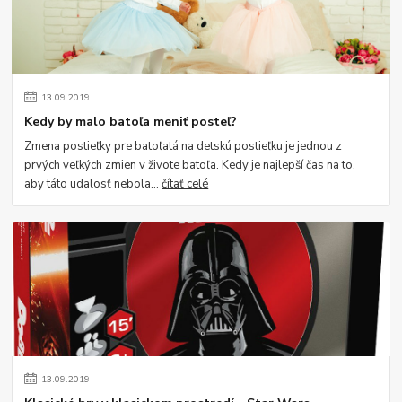
13
.
09
.
2019
Kedy by malo batoľa meniť posteľ?
Zmena postieľky pre batoľatá na detskú postieľku je jednou z
prvých veľkých zmien v živote batoľa. Kedy je najlepší čas na to,
aby táto udalosť nebola...
čítať celé
13
.
09
.
2019