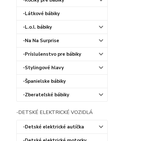
-Kočíky pre bábiky
-Látkové bábiky
-L.o.l. bábiky
-Na Na Surprise
-Príslušenstvo pre bábiky
-Stylingové hlavy
-Španielske bábiky
-Zberateľské bábiky
-DETSKÉ ELEKTRICKÉ VOZIDLÁ
-Detské elektrické autíčka
-Detské elektrické motorky