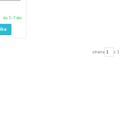
do 3-7 dní
íka
strana
z 1