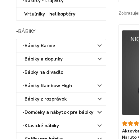
-Rakety - trajekty
Zobrazuje
-Vrtuľníky - helikoptéry
-BÁBIKY
-Bábiky Barbie
-Bábiky a doplnky
-Bábky na divadlo
-Bábiky Rainbow High
-Bábiky z rozprávok
-Domčeky a nábytok pre bábiky
-Klasické bábiky
Aktovka
Naruto 