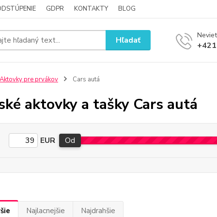
ODSTÚPENIE
GDPR
KONTAKTY
BLOG
Neviet
Hľadať
+421
Aktovky pre prvákov
Cars autá
ské aktovky a tašky Cars autá
EUR
Od
šie
Najlacnejšie
Najdrahšie