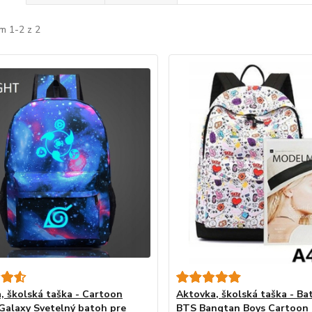
m 1-2 z 2
, školská taška - Cartoon
Aktovka, školská taška - B
Galaxy Svetelný batoh pre
BTS Bangtan Boys Cartoon