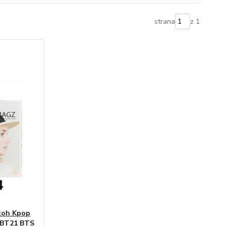
strana
z 1
atoh Kpop
 BT21 BTS