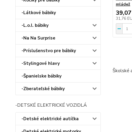
-Kočíky pre bábiky
mládež
39,07
-Látkové bábiky
31,76 E
-L.o.l. bábiky
-Na Na Surprise
-Príslušenstvo pre bábiky
-Stylingové hlavy
Školské a
-Španielske bábiky
-Zberateľské bábiky
-DETSKÉ ELEKTRICKÉ VOZIDLÁ
-Detské elektrické autíčka
-Detské elektrické motorky