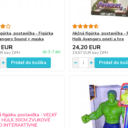
igúrka, postavička - Figúrka
Akčná figúrka, postavička - 
engers Sound + maska
Hulk Avengers svieti a hra
 EUR
24,20 EUR
do 3-7 dní
UR
bez DPH
19,67 EUR
bez DPH
Pridať do košíka
Pridať do koš