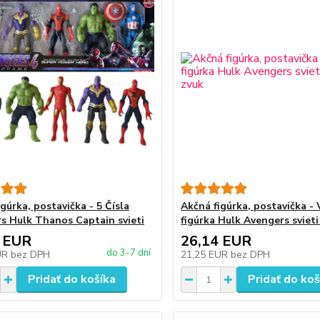
gúrka, postavička - 5 Čísla
Akčná figúrka, postavička - 
s Hulk Thanos Captain svieti
figúrka Hulk Avengers svieti
 EUR
26,14 EUR
do 3-7 dní
UR
bez DPH
21,25 EUR
bez DPH
Pridať do košíka
Pridať do koš