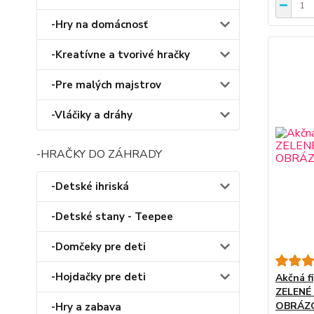
-Hry na domácnosť
-Kreatívne a tvorivé hračky
-Pre malých majstrov
-Vláčiky a dráhy
-HRAČKY DO ZÁHRADY
-Detské ihriská
-Detské stany - Teepee
-Domčeky pre deti
-Hojdačky pre deti
Akčná f
ZELENÉ
OBRÁZO
-Hry a zabava