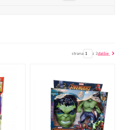
strana
z 2
ďalšie