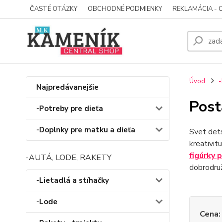
ČASTÉ OTÁZKY
OBCHODNÉ PODMIENKY
REKLAMÁCIA - 
Úvod
-
Najpredávanejšie
Post
-Potreby pre dieťa
-Doplnky pre matku a dieťa
Svet dets
kreativit
figúrky 
-AUTÁ, LODE, RAKETY
dobrodruž
-Lietadlá a stíhačky
-Lode
Cena: