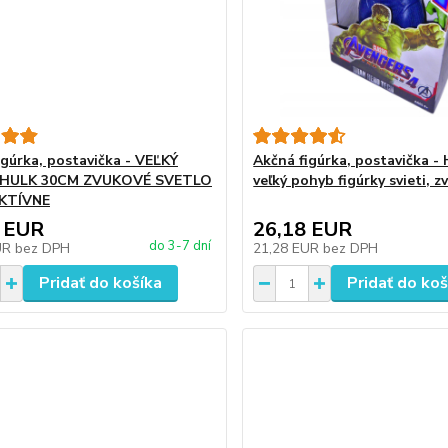
igúrka, postavička - VEĽKÝ
Akčná figúrka, postavička -
HULK 30CM ZVUKOVÉ SVETLO
veľký pohyb figúrky svieti, 
KTÍVNE
 EUR
26,18 EUR
do 3-7 dní
UR
bez DPH
21,28 EUR
bez DPH
Pridať do košíka
Pridať do koš