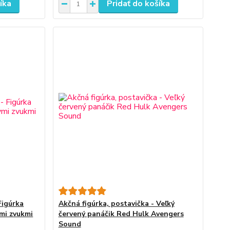
íka
Pridať do košíka
Figúrka
Akčná figúrka, postavička - Veľký
mi zvukmi
červený panáčik Red Hulk Avengers
Sound