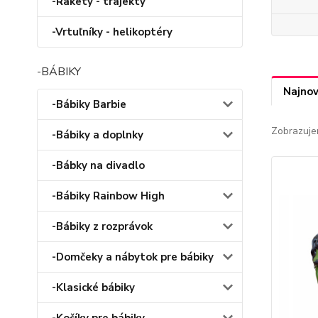
-Rakety - trajekty
-Vrtuľníky - helikoptéry
-BÁBIKY
Najnov
-Bábiky Barbie
Zobrazuje
-Bábiky a doplnky
-Bábky na divadlo
-Bábiky Rainbow High
-Bábiky z rozprávok
-Domčeky a nábytok pre bábiky
-Klasické bábiky