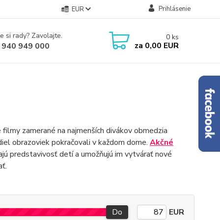
Prihlásenie
EUR
e si rady? Zavolajte.
0
ks
za
0,00 EUR
 940 949 000
né filmy zamerané na najmenších divákov obmedzia
 modiel obrazoviek pokračovali v každom dome.
Akčné
ajú predstavivosť detí a umožňujú im vytvárať nové
ť.
Do
EUR