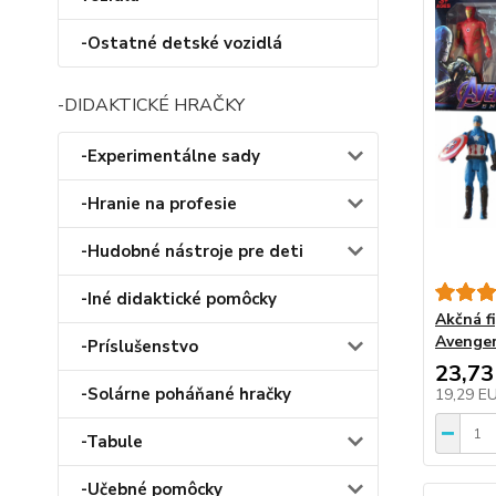
-Ostatné detské vozidlá
-DIDAKTICKÉ HRAČKY
-Experimentálne sady
-Hranie na profesie
-Hudobné nástroje pre deti
-Iné didaktické pomôcky
Akčná fi
Avenger
-Príslušenstvo
23,73
-Solárne poháňané hračky
19,29 E
-Tabule
-Učebné pomôcky