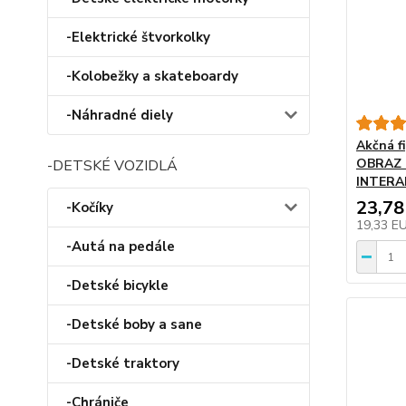
-Elektrické štvorkolky
-Kolobežky a skateboardy
-Náhradné diely
Akčná f
OBRAZ 
-DETSKÉ VOZIDLÁ
INTERA
23,78
-Kočíky
19,33 E
-Autá na pedále
-Detské bicykle
-Detské boby a sane
-Detské traktory
-Chrániče