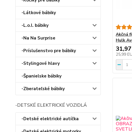
-Kočíky pre bábiky
-Látkové bábiky
-L.o.l. bábiky
Akčná f
-Na Na Surprise
Hulk Av
31,97
-Príslušenstvo pre bábiky
25,99 E
-Stylingové hlavy
-Španielske bábiky
-Zberateľské bábiky
-DETSKÉ ELEKTRICKÉ VOZIDLÁ
-Detské elektrické autíčka
-Detské elektrické motorky