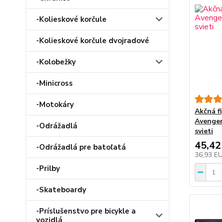
-Kolieskové korčule
-Kolieskové korčule dvojradové
-Kolobežky
-Minicross
-Motokáry
Akčná fi
Avenger
-Odrážadlá
svieti
45,42
-Odrážadlá pre batoľatá
36,93 E
-Prilby
-Skateboardy
-Príslušenstvo pre bicykle a
vozidlá