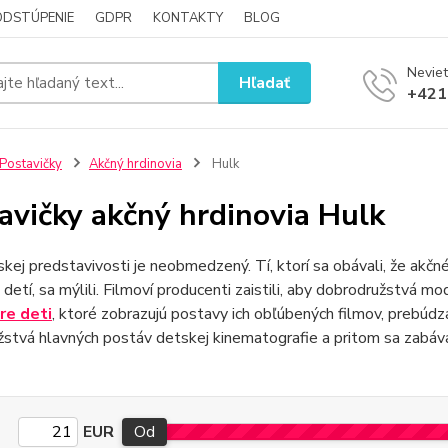
ODSTÚPENIE
GDPR
KONTAKTY
BLOG
Neviet
Hľadať
+421
Postavičky
Akčný hrdinovia
Hulk
avičky akčný hrdinovia Hulk
kej predstavivosti je neobmedzený. Tí, ktorí sa obávali, že akč
u detí, sa mýlili. Filmoví producenti zaistili, aby dobrodružstvá
pre deti
, ktoré zobrazujú postavy ich obľúbených filmov, prebúdz
stvá hlavných postáv detskej kinematografie a pritom sa zabáva
EUR
Od