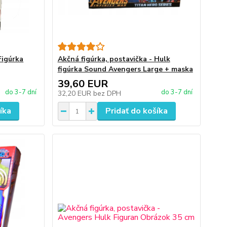
Figúrka
Akčná figúrka, postavička - Hulk
figúrka Sound Avengers Large + maska
39,60 EUR
do 3-7 dní
do 3-7 dní
32,20 EUR
bez DPH
íka
Pridať do košíka