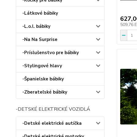
-Kočíky pre bábiky
-Látkové bábiky
627,
509,76 
-L.o.l. bábiky
-Na Na Surprise
-Príslušenstvo pre bábiky
-Stylingové hlavy
-Španielske bábiky
-Zberateľské bábiky
-DETSKÉ ELEKTRICKÉ VOZIDLÁ
-Detské elektrické autíčka
-Detské elektrické motorky