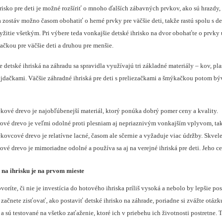
isko pre deti je možné rozšíriť o mnoho ďalších zábavných prvkov, ako sú hrazdy, r
 zostáv možno časom obohatiť o herné prvky pre väčšie deti, takže rastú spolu s de
žitie všetkým. Pri výbere teda vonkajšie detské ihrisko na dvor obohaťte o prvky
ačkou pre väčšie deti a druhou pre menšie.
 detské ihriská na záhradu sa spravidla využívajú tri základné materiály – kov, p
ojdačkami. Väčšie záhradné ihriská pre deti s preliezačkami a šmýkačkou potom býv
kové drevo je najobľúbenejší materiál, ktorý ponúka dobrý pomer ceny a kvality.
ové drevo je veľmi odolné proti plesniam aj nepriaznivým vonkajším vplyvom, tak
kovcové drevo je relatívne lacné, časom ale sčernie a vyžaduje viac údržby. Skvel
ové drevo je mimoriadne odolné a používa sa aj na verejné ihriská pre deti. Jeho ce
na ihrisku je na prvom mieste
oríte, či nie je investícia do hotového ihriska príliš vysoká a nebolo by lepšie p
 začnete zisťovať, ako postaviť detské ihrisko na záhrade, poriadne si zvážte otáz
a sú testované na všetko zaťaženie, ktoré ich v priebehu ich životnosti postretne