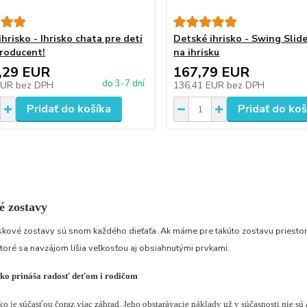
hrisko - Ihrisko chata pre deti
Detské ihrisko - Swing Slid
roducent!
na ihrisku
,29 EUR
167,79 EUR
do 3-7 dní
EUR
bez DPH
136,41 EUR
bez DPH
Pridať do košíka
Pridať do koš
é zostavy
skové zostavy sú snom každého dieťaťa. Ak máme pre takúto zostavu priestor,
ktoré sa navzájom líšia veľkosťou aj obsiahnutými prvkami.
sko prináša radosť deťom i rodičom
ko je súčasťou čoraz viac záhrad. Jeho obstarávacie náklady už v súčasnosti nie sú 