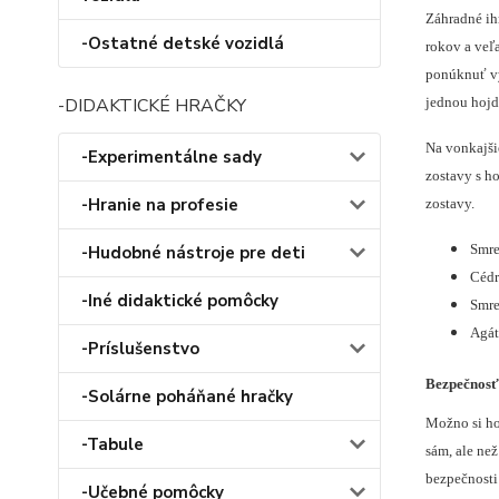
Záhradné ihr
-Ostatné detské vozidlá
rokov a veľa
ponúknuť vy
-DIDAKTICKÉ HRAČKY
jednou hojd
Na vonkajšie
-Experimentálne sady
zostavy s h
-Hranie na profesie
zostavy.
-Hudobné nástroje pre deti
Smre
Cédr
-Iné didaktické pomôcky
Smre
Agát
-Príslušenstvo
Bezpečnosť 
-Solárne poháňané hračky
Možno si hov
-Tabule
sám, ale než
bezpečnosti 
-Učebné pomôcky