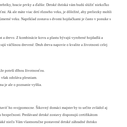
ebríky, hracie prvky a ďalšie.
Detské ihriská vám budú slúžiť niekoľko
ťmi. Ak ale máte viac detí rôzneho veku, je dôležité, aby preliezky mohli
 úmerné veku. Napríklad zostava s dvomi hojdačkami je často v ponuke s
last a drevo. Z kombinácie kovu a plastu bývajú vyrobené hojdadlá a
ajú väčšinou drevené. Druh dreva napovie o kvalite a životnosti celej
že poteší dlhou životnosťou.
e však odoláva plesniam.
na je ale o poznanie vyššia.
ostaviť ho svojpomocne. Šikovný domáci majster by to určite zvládol aj
ku bezpečnosti. Predávané detské zostavy disponujú certifikátom
. Také niečo Vám vlastnoručne postavené detské záhradné ihrisko