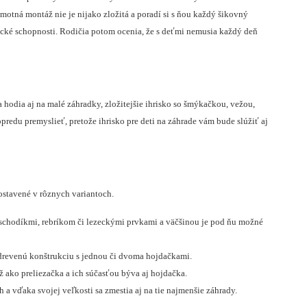
amotná montáž nie je nijako zložitá a poradí si s ňou každý šikovný
orické schopnosti. Rodičia potom ocenia, že s deťmi nemusia každý deň
a hodia aj na malé záhradky, zložitejšie ihrisko so šmýkačkou, vežou,
redu premyslieť, pretože ihrisko pre deti na záhrade vám bude slúžiť aj
ostavené v rôznych variantoch.
schodíkmi, rebríkom či lezeckými prvkami a väčšinou je pod ňu možné
 drevenú konštrukciu s jednou či dvoma hojdačkami.
iž ako preliezačka a ich súčasťou býva aj hojdačka.
 vďaka svojej veľkosti sa zmestia aj na tie najmenšie záhrady.