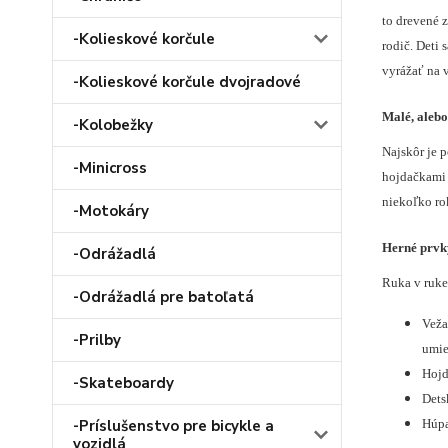
to drevené z
-Kolieskové korčule
rodič. Deti
vyrážať na v
-Kolieskové korčule dvojradové
Malé, alebo
-Kolobežky
Najskôr je p
-Minicross
hojdačkami 
niekoľko ro
-Motokáry
Herné prvky
-Odrážadlá
Ruka v ruke
-Odrážadlá pre batoľatá
Veža
-Prilby
umie
Hojd
-Skateboardy
Dets
-Príslušenstvo pre bicykle a
Húpa
vozidlá