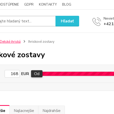
ODSTÚPENIE
GDPR
KONTAKTY
BLOG
Neviet
Hľadať
+421
Detské ihriská
Ihriskové zostavy
skové zostavy
EUR
Od
šie
Najlacnejšie
Najdrahšie