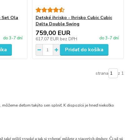
e Set Ola
Detské ihrisko - Ihrisko Cubic Cubic
Delta Double Swing
759,00 EUR
do 3-7 dní
do 3-7 dní
617,07 EUR
bez DPH
íka
Pridať do košíka
strana
z 1
 môžeme deťom takýto sen splniť. K dispozícii je hneď niekoľko
až také príliš vysoké a tak si vyberať môžete z viacerých druhov. Či už sú