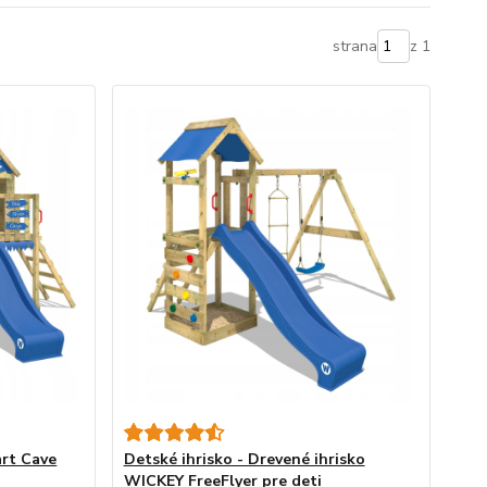
strana
z 1
art Cave
Detské ihrisko - Drevené ihrisko
WICKEY FreeFlyer pre deti