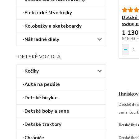
-Elektrické štvorkolky
Detské i
swing p
-Kolobežky a skateboardy
1 130
918,93 
-Náhradné diely
-DETSKÉ VOZIDLÁ
-Kočíky
-Autá na pedále
Ihriskov
-Detské bicykle
Detské ihri
-Detské boby a sane
variantov, 
-Detské traktory
Detské ihri
-Chrániče
Detské ihris