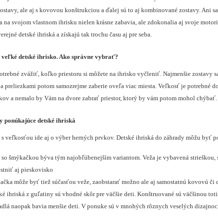
ostavy, ale aj s kovovou konštrukciou a ďalej sú to aj kombinované zostavy. Ani s
 sa na svojom vlastnom ihrisku nielen krásne zabavia, ale zdokonalia aj svoje mot
erejné detské ihriská a získajú tak trochu času aj pre seba.
 veľké detské ihrisko. Ako správne vybrať?
otrebné zvážiť, koľko priestoru si môžete na ihrisko vyčleniť. Najmenšie zostavy s
a preliezkami potom samozrejme zaberie oveľa viac miesta. Veľkosť je potrebné dop
kov a nemalo by Vám na dvore zabrať priestor, ktorý by vám potom mohol chýbať.
 ponúkajúce detské ihriská
 s veľkosťou ide aj o výber herných prvkov. Detské ihriská do záhrady môžu byť p
 so šmýkačkou býva tým najobľúbenejším variantom. Veža je vybavená strieškou, 
stniť aj pieskovisko
ačka môže byť tiež súčasťou veže, zaobstarať možno ale aj samostatnú kovovú či
ké ihriská z guľatiny sú vhodné skôr pre väčšie deti. Konštruované sú väčšinou tot
dlá naopak bavia menšie deti. V ponuke sú v mnohých rôznych veselých dizajnoch a