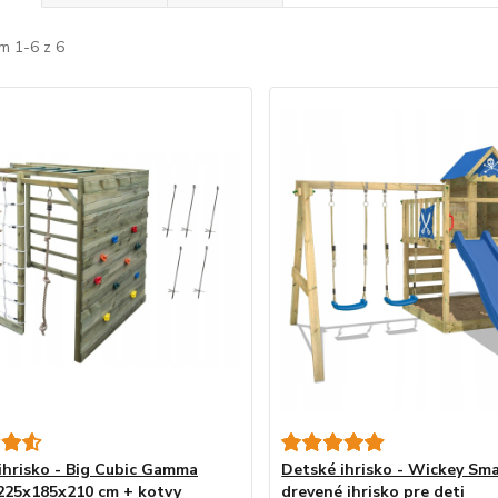
m 1-6 z 6
ihrisko - Big Cubic Gamma
Detské ihrisko - Wickey Sm
 225x185x210 cm + kotvy
drevené ihrisko pre deti