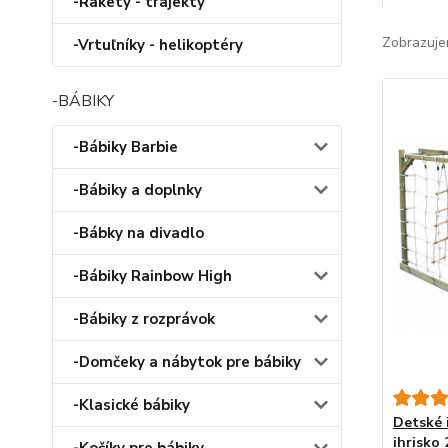
-Rakety - trajekty
Zobrazuje
-Vrtuľníky - helikoptéry
-BÁBIKY
-Bábiky Barbie
-Bábiky a doplnky
-Bábky na divadlo
-Bábiky Rainbow High
-Bábiky z rozprávok
-Domčeky a nábytok pre bábiky
-Klasické bábiky
Detské 
ihrisko