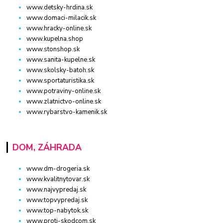
www.detsky-hrdina.sk
www.domaci-milacik.sk
www.hracky-online.sk
www.kupelna.shop
www.stonshop.sk
www.sanita-kupelne.sk
www.skolsky-batoh.sk
www.sportaturistika.sk
www.potraviny-online.sk
www.zlatnictvo-online.sk
www.rybarstvo-kamenik.sk
DOM, ZÁHRADA
www.dm-drogeria.sk
www.kvalitnytovar.sk
www.najvypredaj.sk
www.topvypredaj.sk
www.top-nabytok.sk
www.proti-skodcom.sk