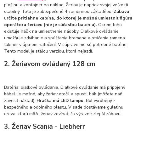
plošinu a kontajner na náklad. Žeriav je napriek svojej veľkosti
stabilný. Toto je zabezpečené 4-ramennou základňou.
Zábavu
určite pritiahne kabína, do ktorej je možné umiestniť figúru
operátora žeriavu (nie je súčasťou balenia).
Okrem toho
existuje háčik na umiestnenie nádoby. Diaľkové ovládanie
umožňuje zdvíhanie a spúšťanie bremena a otáčanie ramena
takmer v úplnom natočení. V súprave nie sú potrebné batérie.
Tento model je stálou verziou, ktorá nejazdí.
2. Žeriavom ovládaný 128 cm
Batéria, diaľkové ovládanie. Diaľkové ovládanie má pripojený
kábel. Je možné, aby žeriav otočil a spustil hák (môžete naň
zavesiť náklad).
Hračka má LED lampu.
Bol vyrobený z
bezpečného a odolného plastu. V sade dostávame guľatinu
dreva, ktorú môže žeriav zdvíhať, čo výrazne zlepší zábavu.
3. Žeriav Scania - Liebherr