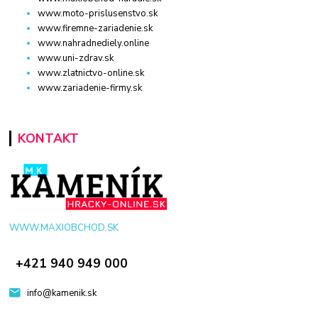
www.moto-prislusenstvo.sk
www.firemne-zariadenie.sk
www.nahradnediely.online
www.uni-zdrav.sk
www.zlatnictvo-online.sk
www.zariadenie-firmy.sk
KONTAKT
WWW.MAXIOBCHOD.SK
+421 940 949 000
info@kamenik.sk