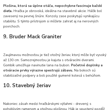
Plošina, ktorá sa úplne otáča, nepochybne fascinuje každé
dieťa.
Hračka je obrovská, ideálna na stavebné akcie. Háčik bol
zavesený na pevnej šnúre. Konzoly zase poskytujú vynikajúcu
stabilitu. S týmto prístrojom si môžete zahrať aj na nerovných
povrchoch.
9. Bruder Mack Graniter
Zaujímavou možnosťou je tiež otočný žeriav, ktorý môže byť vysoký
až 130 cm. Samozrejmosťou je kajuta s otváracími dverami.
Gombík umožňuje navinutie lana na bubon.
Početné doplnky a
otváracie prvky výrazne spestrujú zábavu.
Na bokoch sú
stabilizačné podpery a boli použité gumené kolesá s behúňom.
10. Stavebný žeriav
Nakoniec zásah medzi hračkárskymi výťahmi - drevený, s
pohyblivým ramenom a otočnou plošinou. Hák je spustený pozdĺž