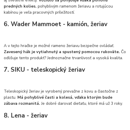
aj svetelné efekty.
Vozidlo sa pohybuje vďaka pohonu
predných kolies.
pohyblivým ramenom žeriavu a rotujúcou
kabínou je veľa pracovných príležitostí.
6. Wader Mammoet - kamión, žeriav
A v tejto hračke je možné rameno žeriavu bezpečne ovládať.
Zavesený hák je vytiahnutý a spustený pomocou rukoväte.
Čo
odlišuje tento produkt? Jednoznačne trvanlivosť a vysoká kvalita.
7. SIKU - teleskopický žeriav
Teleskopický žeriav je vyrobený prevažne z kovu a čiastočne z
plastu.
Má pohyblivé časti a kolesá, vďaka ktorým bude
zábava rozmanitá.
Je dobré darovať dieťaťu, ktoré má už 3 roky.
8. Lena - žeriav