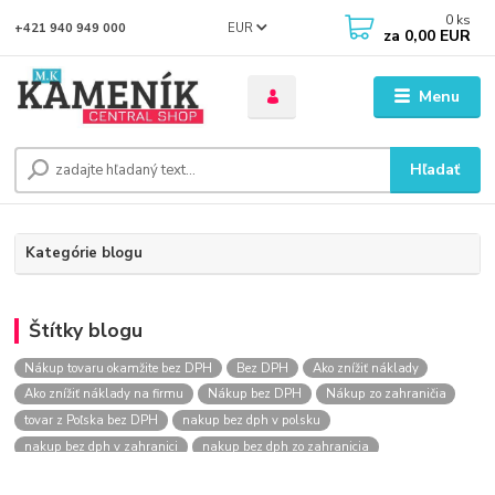
0
ks
EUR
+421 940 949 000
za
0,00 EUR
Menu
Hľadať
Kategórie blogu
Štítky blogu
Nákup tovaru okamžite bez DPH
Bez DPH
Ako znížiť náklady
Ako znížiť náklady na firmu
Nákup bez DPH
Nákup zo zahraničia
tovar z Poľska bez DPH
nakup bez dph v polsku
nakup bez dph v zahranici
nakup bez dph zo zahranicia
nákup bez dph
nákup bez dph v eu
nakupovanie na firmu bez dph