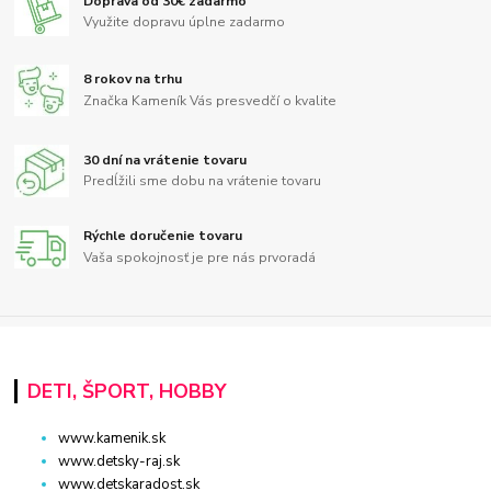
Doprava od 30€ zadarmo
Využite dopravu úplne zadarmo
8 rokov na trhu
Značka Kameník Vás presvedčí o kvalite
30 dní na vrátenie tovaru
Predĺžili sme dobu na vrátenie tovaru
Rýchle doručenie tovaru
Vaša spokojnosť je pre nás prvoradá
DETI, ŠPORT, HOBBY
www.kamenik.sk
www.detsky-raj.sk
www.detskaradost.sk