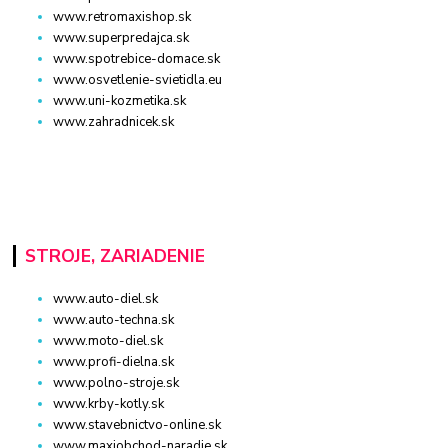
www.retromaxishop.sk
www.superpredajca.sk
www.spotrebice-domace.sk
www.osvetlenie-svietidla.eu
www.uni-kozmetika.sk
www.zahradnicek.sk
STROJE, ZARIADENIE
www.auto-diel.sk
www.auto-techna.sk
www.moto-diel.sk
www.profi-dielna.sk
www.polno-stroje.sk
www.krby-kotly.sk
www.stavebnictvo-online.sk
www.maxiobchod-naradie.sk