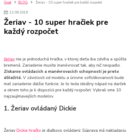
szco nakup bez dph
Smart hodinky pre deti
Úvod
BLOG
Žeriav - 10 super hračiek pre každý rozpočet
Vyberáme 11 najväčších plyšových hračiek
Plyšové hračky
13
.
09
.
2019
Plyšový macovia
10 jedinečných súprav Lego Star Wars
Žeriav - 10 super hračiek pre
Lego Star Wars
Darčeky na Vianoce 2019
každý rozpočet
Vianočný darček pre dievča do 20€
Darčeky pre dievčatá
Star Wars
Hry pre deti
Skladačky pre deti
Kedy by malo batoľa meniť posteľ?
Detské postele
Detský nábytok
L.O.L. Surprise
L.O.L. Surprise bábiky
L.O.L. Surprise autíčka
L.O.L. Surprise zvieratká
L.O.L. Surprise hračky
žeriav
nie je jednoduchá hračka, v ktorej dieťa iba zdvíha a spúšťa
L.O.L. Surprise domčeky
L.O.L. Surprise postavičky
bremená. Zariadenie musíte manévrovať tak, aby nič nespadlo.
Získanie ovládacích a manévrovacích schopností je preto
L.O.L. Surprise zberateľské figúrky
L.O.L. OMG
L.O.L. OMG Bábiky
dôležité.
V závislosti od modelu a úrovne sofistikovanosti bude
mať zariadenie ďalšie funkcie. Je to teda ideálny nápad na darček
a okrem toho je k dispozícii pre každý rozpočet. Vybrali sme 10
najzaujímavejších modelov.
1. Žeriav ovládaný Dickie
Žeriav
Dickie hračky
je diaľkovo ovládaný. Súprava má nakladaciu