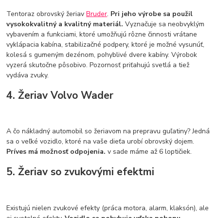
Tentoraz obrovský žeriav
Bruder
.
Pri jeho výrobe sa použil
vysokokvalitný a kvalitný materiál.
Vyznačuje sa neobvyklým
vybavením a funkciami, ktoré umožňujú rôzne činnosti vrátane
vyklápacia kabína, stabilizačné podpery, ktoré je možné vysunúť,
kolesá s gumeným dezénom, pohyblivé dvere kabíny. Výrobok
vyzerá skutočne pôsobivo. Pozornosť priťahujú svetlá a tiež
vydáva zvuky.
4. Žeriav Volvo Wader
A čo nákladný automobil so žeriavom na prepravu guľatiny? Jedná
sa o veľké vozidlo, ktoré na vaše dieťa urobí obrovský dojem.
Príves má možnosť odpojenia.
v sade máme až 6 loptičiek.
5. Žeriav so zvukovými efektmi
Existujú nielen zvukové efekty (práca motora, alarm, klaksón), ale