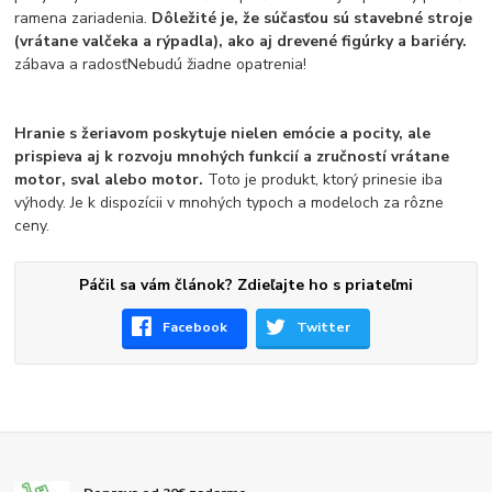
ramena zariadenia.
Dôležité je, že súčasťou sú stavebné stroje
(vrátane valčeka a rýpadla), ako aj drevené figúrky a bariéry.
zábava a radosťNebudú žiadne opatrenia!
Hranie s žeriavom poskytuje nielen emócie a pocity, ale
prispieva aj k rozvoju mnohých funkcií a zručností vrátane
motor, sval alebo motor.
Toto je produkt, ktorý prinesie iba
výhody. Je k dispozícii v mnohých typoch a modeloch za rôzne
ceny.
Páčil sa vám článok? Zdieľajte ho s priateľmi
Facebook
Twitter