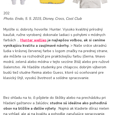
202
Photo. Endo, 5. 5. 2015, Disney, Crocs, Cool Club
Myslíte si, dobroty, hovoríte: Hunter. Vysoko kvalitný prírodný
kaučuk, ručne vyrobený, dokonale ladiaci s pohybmi v módnych
farbách ...
Hunter wellies
je najlepšou voľbou, ak si ceníme
vynikajúcu kvalitu a zaujímavé návrhy.
> Naše srdce ukradnú
ľudia v krásnej červenej farbe s logom značky na prednej strane,
ale môžete sa rozhodnúť pre praktickejšiu farbu (čierna, tmavo
modrá, zelená alebo módna v tejto sezóne žltá) alebo pre ružové
šialenstvo. Ak hľadáte studenky pre chlapcov, dobrým výberom
budú tiež studne Reima alebo Guess, ktoré sú oceňované pre
klasický štýl, vysokú životnosť a solídne spracovanie.
Bez ohľadu na to, či pôjdete do škôlky alebo na prechádzku pri
hľadaní gaštanov a žalúdov,
studne sú ideálne ako pohodlná
obuv na bližšie a ďalšie výlety
. Najmä ak kladiete dôraz nielen
na vzhľad, ale aj na kvalitu a pohodlie zaručujúce spracovanie,