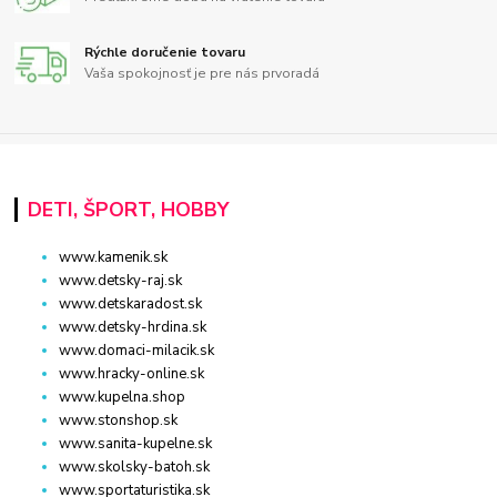
Rýchle doručenie tovaru
Vaša spokojnosť je pre nás prvoradá
DETI, ŠPORT, HOBBY
www.kamenik.sk
www.detsky-raj.sk
www.detskaradost.sk
www.detsky-hrdina.sk
www.domaci-milacik.sk
www.hracky-online.sk
www.kupelna.shop
www.stonshop.sk
www.sanita-kupelne.sk
www.skolsky-batoh.sk
www.sportaturistika.sk