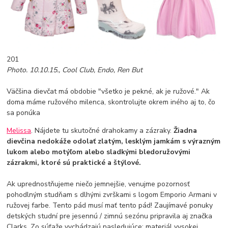
201
Photo. 10.10.15., Cool Club, Endo, Ren But
Väčšina dievčat má obdobie "všetko je pekné, ak je ružové." Ak
doma máme ružového milenca, skontrolujte okrem iného aj to, čo
sa ponúka
Melissa
. Nájdete tu skutočné drahokamy a zázraky.
Žiadna
dievčina nedokáže odolať zlatým, lesklým jamkám s výrazným
lukom alebo motýľom alebo sladkými bledoružovými
zázrakmi, ktoré sú praktické a štýlové.
Ak uprednostňujeme niečo jemnejšie, venujme pozornosť
pohodlným studňam s dlhými zvrškami s logom Emporio Armani v
ružovej farbe. Tento pád musí mať tento pád! Zaujímavé ponuky
detských studní pre jesennú / zimnú sezónu pripravila aj značka
Clarks. Zo súťaže vychádzajú nasledujúce: materiál vysokej