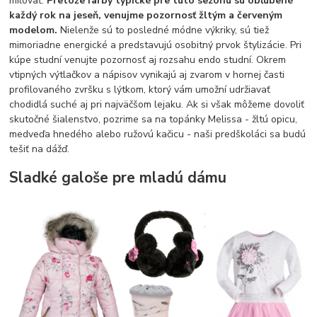
milovať.
Pretože farby typické pre túto sezónu sú obľúbené
každý rok na jeseň, venujme pozornosť žltým a červeným
modelom.
Nielenže sú to posledné módne výkriky, sú tiež
mimoriadne energické a predstavujú osobitný prvok štylizácie. Pri
kúpe studní venujte pozornosť aj rozsahu endo studní. Okrem
vtipných výtlačkov a nápisov vynikajú aj zvarom v hornej časti
profilovaného zvršku s lýtkom, ktorý vám umožní udržiavať
chodidlá suché aj pri najväčšom lejaku. Ak si však môžeme dovoliť
skutočné šialenstvo, pozrime sa na topánky Melissa - žltú opicu,
medveďa hnedého alebo ružovú kačicu - naši predškoláci sa budú
tešiť na dážď.
Sladké galoše pre mladú dámu