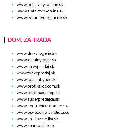
www.potraviny-online.sk
www.zlatnictvo-online.sk
www.rybarstvo-kamenik.sk
DOM, ZÁHRADA
www.dm-drogeria.sk
www.kvalitnytovar.sk
www.najvypredaj.sk
www.topvypredaj.sk
www.top-nabytok.sk
www.proti-skodcom.sk
www.retromaxishop.sk
www.superpredajca.sk
www.spotrebice-domace.sk
www.osvetlenie-svietidla.eu
www.uni-kozmetika.sk
www.zahradnicek.sk