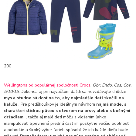
200
Wellingtons od populárnej spoločnosti Crocs
,
Obr. Endo, Cos, Cos,
5/10/15.
Dokonca aj pri najväčšom daždi sa nevzdávajte chôdze -
mys a studne sú dosť na to, aby najmladšie deti skočili na
kaluže
. Pre predškolákov je ideálnym návrhom
najmä model s
charakteristickou pätou s otvorom na prsty alebo s bočnými
držadlami
, takže aj malé deti môžu s vložením ľahko
manipulovať. Spevnená predná časť im poskytne väčšiu odolnosť
a pohodlie a široký výber farieb spôsobí, že ich každé dieťa bude