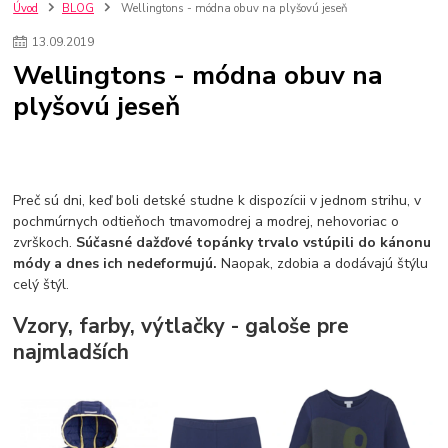
szco nakup bez dph
Smart hodinky pre deti
Úvod
BLOG
Wellingtons - módna obuv na plyšovú jeseň
Vyberáme 11 najväčších plyšových hračiek
Plyšové hračky
13
.
09
.
2019
Plyšový macovia
10 jedinečných súprav Lego Star Wars
Wellingtons - módna obuv na
Lego Star Wars
Darčeky na Vianoce 2019
plyšovú jeseň
Vianočný darček pre dievča do 20€
Darčeky pre dievčatá
Star Wars
Hry pre deti
Skladačky pre deti
Kedy by malo batoľa meniť posteľ?
Detské postele
Detský nábytok
L.O.L. Surprise
L.O.L. Surprise bábiky
L.O.L. Surprise autíčka
L.O.L. Surprise zvieratká
L.O.L. Surprise hračky
Preč sú dni, keď boli detské studne k dispozícii v jednom strihu, v
L.O.L. Surprise domčeky
L.O.L. Surprise postavičky
pochmúrnych odtieňoch tmavomodrej a modrej, nehovoriac o
zvrškoch.
Súčasné dažďové topánky trvalo vstúpili do kánonu
L.O.L. Surprise zberateľské figúrky
L.O.L. OMG
L.O.L. OMG Bábiky
módy a dnes ich nedeformujú.
Naopak, zdobia a dodávajú štýlu
celý štýl.
Vzory, farby, výtlačky - galoše pre
najmladších