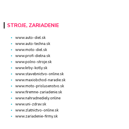
STROJE, ZARIADENIE
www.auto-diel.sk
www.auto-techna.sk
www.moto-diel.sk
www.profi-dielna.sk
www.polno-stroje.sk
www.krby-kotly.sk
www.stavebnictvo-online.sk
www.maxiobchod-naradie.sk
www.moto-prislusenstvo.sk
www.firemne-zariadenie.sk
www.nahradnediely.online
www.uni-zdrav.sk
www.zlatnictvo-online.sk
www.zariadenie-firmy.sk