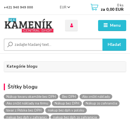
0
ks
EUR
+421 940 949 000
za
0,00 EUR
Menu
Hľadať
Kategórie blogu
Štítky blogu
Nákup tovaru okamžite bez DPH
Bez DPH
Ako znížiť náklady
Ako znížiť náklady na firmu
Nákup bez DPH
Nákup zo zahraničia
tovar z Poľska bez DPH
nakup bez dph v polsku
nakup bez dph v zahranici
nakup bez dph zo zahranicia
nákup bez dph
nákup bez dph v eu
nakupovanie na firmu bez dph