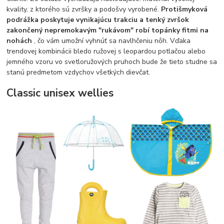
kvality, z ktorého sú zvršky a podošvy vyrobené.
Protišmyková
podrážka poskytuje vynikajúcu trakciu a tenký zvršok
zakončený nepremokavým "rukávom" robí topánky fitmi na
nohách
, čo vám umožní vyhnúť sa navlhčeniu nôh. Vďaka
trendovej kombinácii bledo ružovej s leopardou potlačou alebo
jemného vzoru vo svetloružových pruhoch bude že tieto studne sa
stanú predmetom vzdychov všetkých dievčat.
Classic unisex wellies