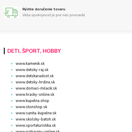
Rýchle doručenie tovaru
Vaša spokojnosť je pre nás prvoradá
DETI, ŠPORT, HOBBY
www.kamenik.sk
www.detsky-raj.sk
www.detskaradost.sk
www.detsky-hrdina.sk
www.domaci-milacik.sk
www.hracky-online.sk
www.kupelna.shop
www.stonshop.sk
www.sanita-kupelne.sk
www.skolsky-batoh.sk
www.sportaturistika.sk
www.potraviny-online.sk