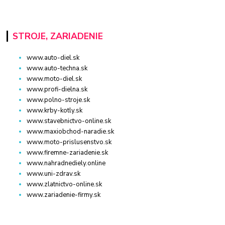
STROJE, ZARIADENIE
www.auto-diel.sk
www.auto-techna.sk
www.moto-diel.sk
www.profi-dielna.sk
www.polno-stroje.sk
www.krby-kotly.sk
www.stavebnictvo-online.sk
www.maxiobchod-naradie.sk
www.moto-prislusenstvo.sk
www.firemne-zariadenie.sk
www.nahradnediely.online
www.uni-zdrav.sk
www.zlatnictvo-online.sk
www.zariadenie-firmy.sk