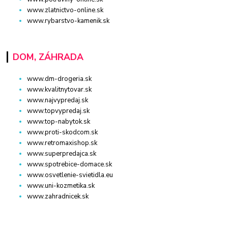
www.zlatnictvo-online.sk
www.rybarstvo-kamenik.sk
DOM, ZÁHRADA
www.dm-drogeria.sk
www.kvalitnytovar.sk
www.najvypredaj.sk
www.topvypredaj.sk
www.top-nabytok.sk
www.proti-skodcom.sk
www.retromaxishop.sk
www.superpredajca.sk
www.spotrebice-domace.sk
www.osvetlenie-svietidla.eu
www.uni-kozmetika.sk
www.zahradnicek.sk