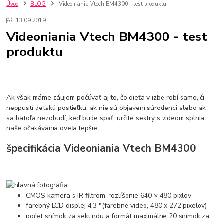
szco nakup bez dph
Smart hodinky pre deti
Úvod
BLOG
Videoniania Vtech BM4300 - test produktu
Vyberáme 11 najväčších plyšových hračiek
Plyšové hračky
13
.
09
.
2019
Plyšový macovia
10 jedinečných súprav Lego Star Wars
Videoniania Vtech BM4300 - test
Lego Star Wars
Darčeky na Vianoce 2019
produktu
Vianočný darček pre dievča do 20€
Darčeky pre dievčatá
Star Wars
Hry pre deti
Skladačky pre deti
Kedy by malo batoľa meniť posteľ?
Detské postele
Detský nábytok
L.O.L. Surprise
L.O.L. Surprise bábiky
L.O.L. Surprise autíčka
L.O.L. Surprise zvieratká
L.O.L. Surprise hračky
Ak však máme záujem počúvať aj to, čo dieťa v izbe robí samo, či
L.O.L. Surprise domčeky
L.O.L. Surprise postavičky
neopustí detskú postieľku, ak nie sú objavení súrodenci alebo ak
sa batoľa nezobudí, keď bude spať, určite
sestry s videom splnia
L.O.L. Surprise zberateľské figúrky
L.O.L. OMG
L.O.L. OMG Bábiky
naše očakávania oveľa lepšie.
špecifikácia Videoniania Vtech BM4300
CMOS kamera s IR filtrom, rozlíšenie 640 × 480 pixlov
farebný LCD displej 4,3 "(farebné video, 480 x 272 pixelov)
počet snímok za sekundu a formát maximálne 20 snímok za