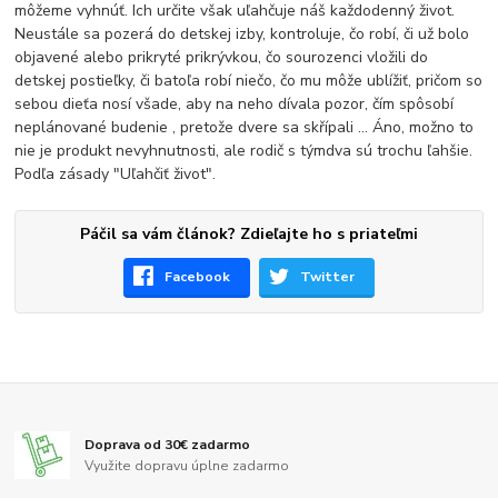
môžeme vyhnúť. Ich určite však uľahčuje náš každodenný život.
Neustále sa pozerá do detskej izby, kontroluje, čo robí, či už bolo
objavené alebo prikryté prikrývkou, čo sourozenci vložili do
detskej postieľky, či batoľa robí niečo, čo mu môže ublížiť, pričom so
sebou dieťa nosí všade, aby na neho dívala pozor, čím spôsobí
neplánované budenie , pretože dvere sa skřípali ... Áno, možno to
nie je produkt nevyhnutnosti, ale rodič s týmdva sú trochu ľahšie.
Podľa zásady "Uľahčiť život".
Páčil sa vám článok? Zdieľajte ho s priateľmi
Facebook
Twitter
Doprava od 30€ zadarmo
Využite dopravu úplne zadarmo