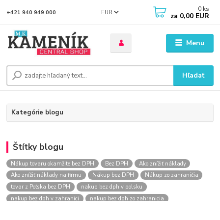
0
ks
EUR
+421 940 949 000
za
0,00 EUR
Menu
Hľadať
Kategórie blogu
Štítky blogu
Nákup tovaru okamžite bez DPH
Bez DPH
Ako znížiť náklady
Ako znížiť náklady na firmu
Nákup bez DPH
Nákup zo zahraničia
tovar z Poľska bez DPH
nakup bez dph v polsku
nakup bez dph v zahranici
nakup bez dph zo zahranicia
nákup bez dph
nákup bez dph v eu
nakupovanie na firmu bez dph