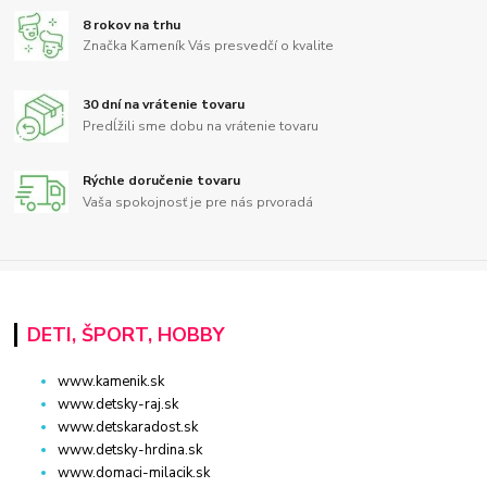
8 rokov na trhu
Značka Kameník Vás presvedčí o kvalite
30 dní na vrátenie tovaru
Predĺžili sme dobu na vrátenie tovaru
Rýchle doručenie tovaru
Vaša spokojnosť je pre nás prvoradá
DETI, ŠPORT, HOBBY
www.kamenik.sk
www.detsky-raj.sk
www.detskaradost.sk
www.detsky-hrdina.sk
www.domaci-milacik.sk