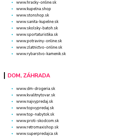
www.hracky-online.sk
www.kupelna.shop
www.stonshop.sk
www.sanita-kupelne.sk
www.skolsky-batoh.sk
www.sportaturistika.sk
www.potraviny-online.sk
www.zlatnictvo-online.sk
www.rybarstvo-kamenik.sk
DOM, ZÁHRADA
www.dm-drogeria.sk
www.kvalitnytovar.sk
www.najvypredaj.sk
www.topvypredaj.sk
www.top-nabytok.sk
www.proti-skodcom.sk
www.retromaxishop.sk
www.superpredajca.sk