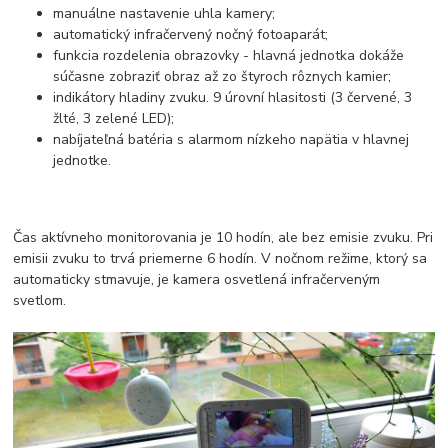
manuálne nastavenie uhla kamery;
automatický infračervený nočný fotoaparát;
funkcia rozdelenia obrazovky - hlavná jednotka dokáže
súčasne zobraziť obraz až zo štyroch rôznych kamier;
indikátory hladiny zvuku. 9 úrovní hlasitosti (3 červené, 3
žlté, 3 zelené LED);
nabíjateľná batéria s alarmom nízkeho napätia v hlavnej
jednotke.
Čas aktívneho monitorovania je 10 hodín, ale bez emisie zvuku. Pri
emisii zvuku to trvá priemerne 6 hodín. V nočnom režime, ktorý sa
automaticky stmavuje, je kamera osvetlená infračerveným
svetlom.