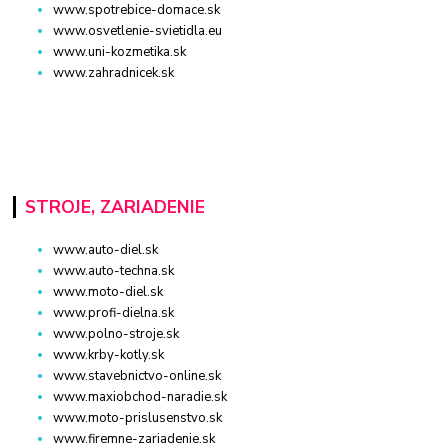
www.spotrebice-domace.sk
www.osvetlenie-svietidla.eu
www.uni-kozmetika.sk
www.zahradnicek.sk
STROJE, ZARIADENIE
www.auto-diel.sk
www.auto-techna.sk
www.moto-diel.sk
www.profi-dielna.sk
www.polno-stroje.sk
www.krby-kotly.sk
www.stavebnictvo-online.sk
www.maxiobchod-naradie.sk
www.moto-prislusenstvo.sk
www.firemne-zariadenie.sk