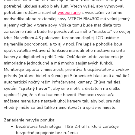
potrebné, ukolesí alebo biely šum. Vtech vyšiel, aby vyhovoval
potrebám rodičov a navrhol
wideonianię
s vysielačmi vo forme
medvedíka alebo roztomilej sovy. VTECH BM4300 má veľmi jemný
a jemný vzhľad v tvare sovy. Vďaka tomu bude mať dieťa toto
zariadenie radi a bude ho považovať za iného "maskota" vo svojej
izbe. Na veľkom 4,3 palcovom farebnom displeji LCD uvidíme
najmenšie podrobnosti, a to aj v noci. Pre lepšie pohodlie bola
opatrovateľka vybavená funkciou manuálneho nastavenia uhla
kamery a digitálneho priblíženia. Ovládanie tohto zariadenia je
mimoriadne jednoduché a má mnoho zaujímavých funkcií.
Monitoruje teplotu v miestnosti, prehráva 5 uspávateľov a zvukov
prírody (vrátane bieleho šumu) pri 5 úrovniach hlasitosti a má tiež
automatický nočný režim infračervenej kamery. Chůva má tiež
systém
"spätný hovor"
, aby sme mohli s dieťaťom na diaľku
upokojiť tým, že s ňou budeme hovoriť. Pomocou vysielača
môžeme manuálne nastaviť uhol kamery tak, aby bol pre nás
vhodný, môže sa tiež ľahko namontovať na správne miesto.
Zariadenie navyše ponúka:
bezdrôtová technológia FHSS 2,4 GHz, ktorá zaručuje
bezpečné pripojenie bez rušenia;