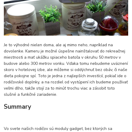
Je to výhodné nielen doma, ale aj mimo neho, napríklad na
dovolenke. Kameru je možné úspešne nainštalovať do rekreačnej
miestnosti a mať ukážku spiaceho batoľa v okruhu 50 metrov v
budove alebo 300 metrov vonku. Vďaka tomu nebudeme uväznení
skoro v hotelovej izbe, ale môžeme si oddýchnuť bez obáv, či naše
dieťa pokojne spí. Toto je jedna z najlepších investícií, pokiaľ ide o
rodičovské doplnky, a na rozdiel od vystúpení ich budeme používať
veľmi dlho, takže stojí za to minúť trochu viac a zásobiť toto
slušné a funkčné zariadenie.
Summary
Vo svete našich rodičov sú moduly gadget, bez ktorých sa