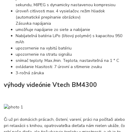
sekundu, MJPEG s dynamicky nastavenou kompresiou
úroveň citlivosti max. 4 vysielačov, režim hliadok
(automatické prepínanie obrázkov)
Zásuvka napájania
umožňuje napájanie zo siete a nabíjanie
Nabíjateľná batéria LiPo (lítiový polymér) s kapacitou 950
mAh
upozornenie na vybitú batériu
upozornenie na stratu signálu
snímač teploty. Max./min. Teplota, nastaviteľná na 1 ° C
ovládanie hlasitosti: 7 úrovní a stlmenie zvuku
3-ročná záruka
výhody videónie Vtech BM4300
Či už pri domácich prácach, čistení, varení, práci na počítači alebo
pri relaxácii s knihou, opatrovateľka dieťaťa nám nielen ukáže, čo
robí naše dieťa, ale tiež ukazuje teplotu v miestnosti, a ak je to