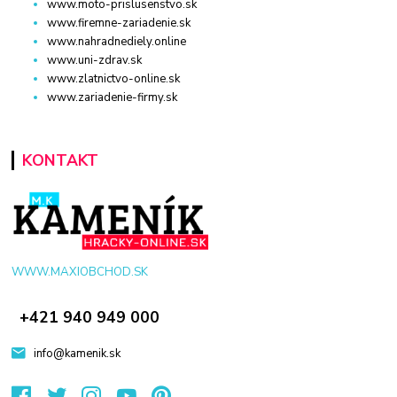
www.moto-prislusenstvo.sk
www.firemne-zariadenie.sk
www.nahradnediely.online
www.uni-zdrav.sk
www.zlatnictvo-online.sk
www.zariadenie-firmy.sk
KONTAKT
WWW.MAXIOBCHOD.SK
+421 940 949 000
info@kamenik.sk