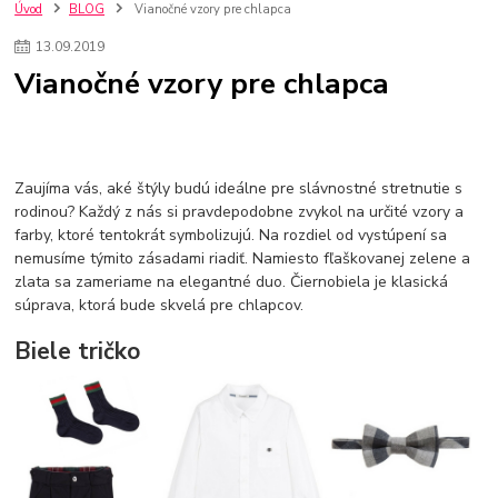
szco nakup bez dph
Smart hodinky pre deti
Úvod
BLOG
Vianočné vzory pre chlapca
Vyberáme 11 najväčších plyšových hračiek
Plyšové hračky
13
.
09
.
2019
Plyšový macovia
10 jedinečných súprav Lego Star Wars
Vianočné vzory pre chlapca
Lego Star Wars
Darčeky na Vianoce 2019
Vianočný darček pre dievča do 20€
Darčeky pre dievčatá
Star Wars
Hry pre deti
Skladačky pre deti
Kedy by malo batoľa meniť posteľ?
Detské postele
Detský nábytok
L.O.L. Surprise
Zaujíma vás, aké štýly budú ideálne pre slávnostné stretnutie s
L.O.L. Surprise bábiky
L.O.L. Surprise autíčka
rodinou? Každý z nás si pravdepodobne zvykol na určité vzory a
L.O.L. Surprise zvieratká
L.O.L. Surprise hračky
farby, ktoré tentokrát symbolizujú. Na rozdiel od vystúpení sa
L.O.L. Surprise domčeky
L.O.L. Surprise postavičky
nemusíme týmito zásadami riadiť. Namiesto fľaškovanej zelene a
L.O.L. Surprise zberateľské figúrky
L.O.L. OMG
L.O.L. OMG Bábiky
zlata sa zameriame na elegantné duo. Čiernobiela je klasická
súprava, ktorá bude skvelá pre chlapcov.
Biele tričko