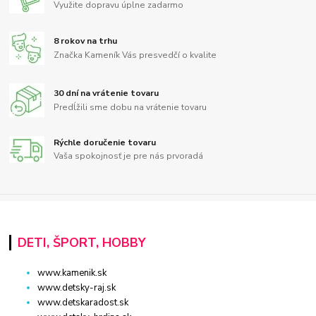
Využite dopravu úplne zadarmo
8 rokov na trhu
Značka Kameník Vás presvedčí o kvalite
30 dní na vrátenie tovaru
Predĺžili sme dobu na vrátenie tovaru
Rýchle doručenie tovaru
Vaša spokojnosť je pre nás prvoradá
DETI, ŠPORT, HOBBY
www.kamenik.sk
www.detsky-raj.sk
www.detskaradost.sk