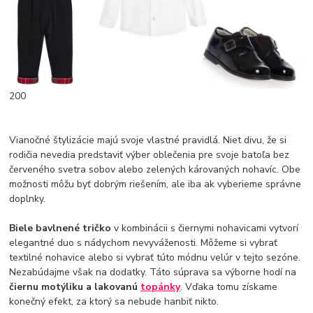
200
Vianočné štylizácie majú svoje vlastné pravidlá. Niet divu, že si
rodičia nevedia predstaviť výber oblečenia pre svoje batoľa bez
červeného svetra sobov alebo zelených károvaných nohavíc. Obe
možnosti môžu byť dobrým riešením, ale iba ak vyberieme správne
doplnky.
Biele bavlnené tričko
v kombinácii s čiernymi nohavicami vytvorí
elegantné duo s nádychom nevyváženosti. Môžeme si vybrať
textilné nohavice alebo si vybrať túto módnu velúr v tejto sezóne.
Nezabúdajme však na dodatky. Táto súprava sa výborne hodí na
čiernu motýliku a lakovanú
topánky
. Vďaka tomu získame
konečný efekt, za ktorý sa nebude hanbiť nikto.