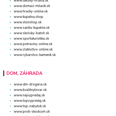
www.detsky-hrdina.sk
www.domaci-milacik.sk
www.hracky-online.sk
www.kupelna.shop
www.stonshop.sk
www.sanita-kupelne.sk
www.skolsky-batoh.sk
www.sportaturistika.sk
www.potraviny-online.sk
www.zlatnictvo-online.sk
www.rybarstvo-kamenik.sk
DOM, ZÁHRADA
www.dm-drogeria.sk
www.kvalitnytovar.sk
www.najvypredaj.sk
www.topvypredaj.sk
www.top-nabytok.sk
www.proti-skodcom.sk