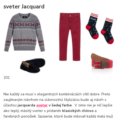
sveter Jacquard
201
Nie každý sa musí v elegantných kombináciách cítiť dobre. Preto
zaujímavým návrhom na slávnostnú štylizáciu bude aj návrh s
účasťou
jacquarda
sveter
v šedej farbe
. V zime nie je nič lepšie
ako teplý, mäsitý sveter s pridaním
klasických chinos
a
farebných ponožiek. Spojenie, ktoré bude milovať každý malý muž.