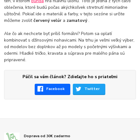
ten, v ktorom
bunda
hrá hlavnú úlohu. Toto je jedna z tých častí
oblečenia, ktoré budú počas akýchkoľvek stretnutí mimoriadne
užitočné. Pokiaľ ide o materiál a farby, v tejto sezóne si určite
môžeme zvoliť
červený velúr
a
zamatový
.
Ale čo ak nechcete byť príliš formálni? Potom sa oplatí
kombinovať s džínsovými nohavicami. Na trhu je veľmi veľký výber,
od modelov bez doplnkov až po modely s početnými výšivkami a
odermi. Hladké tričko, kravata a súprava pre malého pána sú
pripravené.
Páčil sa vám článok? Zdieľajte ho s priateľmi
Facebook
Twitter
Doprava od 30€ zadarmo