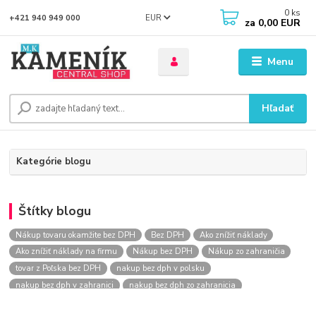
0
ks
EUR
+421 940 949 000
za
0,00 EUR
Menu
Hľadať
Kategórie blogu
Štítky blogu
Nákup tovaru okamžite bez DPH
Bez DPH
Ako znížiť náklady
Ako znížiť náklady na firmu
Nákup bez DPH
Nákup zo zahraničia
tovar z Poľska bez DPH
nakup bez dph v polsku
nakup bez dph v zahranici
nakup bez dph zo zahranicia
nákup bez dph
nákup bez dph v eu
nakupovanie na firmu bez dph