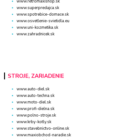
www.retromaxishop.sk
www.superpredajca.sk
www.spotrebice-domace.sk
www.osvetlenie-svietidla.eu
www.uni-kozmetika.sk
www.zahradnicek.sk
STROJE, ZARIADENIE
www.auto-diel.sk
www.auto-techna.sk
www.moto-diel.sk
www.profi-dielna.sk
www.polno-stroje.sk
www.krby-kotly.sk
www.stavebnictvo-online.sk
www.maxiobchod-naradie.sk