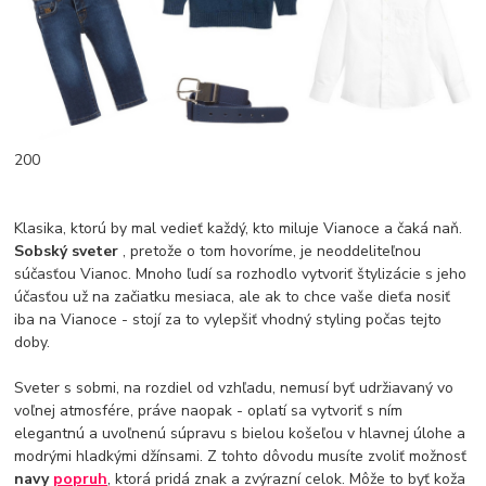
200
Klasika, ktorú by mal vedieť každý, kto miluje Vianoce a čaká naň.
Sobský sveter
, pretože o tom hovoríme, je neoddeliteľnou
súčasťou Vianoc. Mnoho ľudí sa rozhodlo vytvoriť štylizácie s jeho
účasťou už na začiatku mesiaca, ale ak to chce vaše dieťa nosiť
iba na Vianoce - stojí za to vylepšiť vhodný styling počas tejto
doby.
Sveter s sobmi, na rozdiel od vzhľadu, nemusí byť udržiavaný vo
voľnej atmosfére, práve naopak - oplatí sa vytvoriť s ním
elegantnú a uvoľnenú súpravu s bielou košeľou v hlavnej úlohe a
modrými hladkými džínsami. Z tohto dôvodu musíte zvoliť možnosť
navy
popruh
, ktorá pridá znak a zvýrazní celok. Môže to byť koža