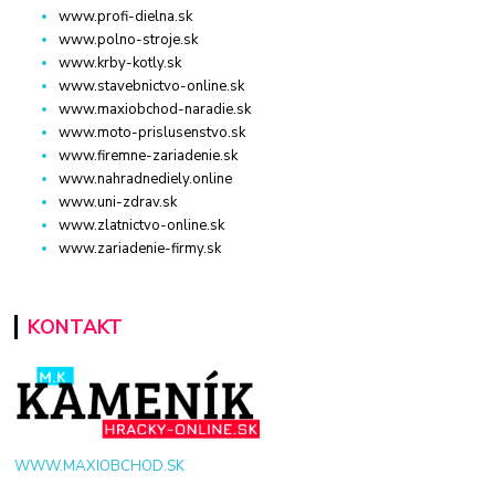
www.profi-dielna.sk
www.polno-stroje.sk
www.krby-kotly.sk
www.stavebnictvo-online.sk
www.maxiobchod-naradie.sk
www.moto-prislusenstvo.sk
www.firemne-zariadenie.sk
www.nahradnediely.online
www.uni-zdrav.sk
www.zlatnictvo-online.sk
www.zariadenie-firmy.sk
KONTAKT
WWW.MAXIOBCHOD.SK