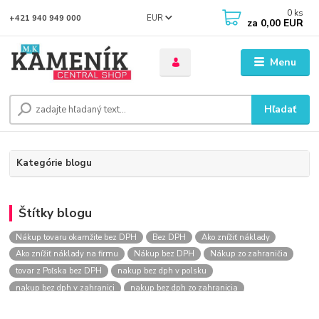
0
ks
EUR
+421 940 949 000
za
0,00 EUR
Menu
Hľadať
Kategórie blogu
Štítky blogu
Nákup tovaru okamžite bez DPH
Bez DPH
Ako znížiť náklady
Ako znížiť náklady na firmu
Nákup bez DPH
Nákup zo zahraničia
tovar z Poľska bez DPH
nakup bez dph v polsku
nakup bez dph v zahranici
nakup bez dph zo zahranicia
nákup bez dph
nákup bez dph v eu
nakupovanie na firmu bez dph