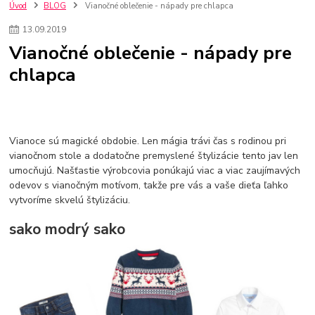
szco nakup bez dph
Smart hodinky pre deti
Úvod
BLOG
Vianočné oblečenie - nápady pre chlapca
Vyberáme 11 najväčších plyšových hračiek
Plyšové hračky
13
.
09
.
2019
Plyšový macovia
10 jedinečných súprav Lego Star Wars
Vianočné oblečenie - nápady pre
Lego Star Wars
Darčeky na Vianoce 2019
chlapca
Vianočný darček pre dievča do 20€
Darčeky pre dievčatá
Star Wars
Hry pre deti
Skladačky pre deti
Kedy by malo batoľa meniť posteľ?
Detské postele
Detský nábytok
L.O.L. Surprise
L.O.L. Surprise bábiky
L.O.L. Surprise autíčka
L.O.L. Surprise zvieratká
L.O.L. Surprise hračky
Vianoce sú magické obdobie. Len mágia trávi čas s rodinou pri
L.O.L. Surprise domčeky
L.O.L. Surprise postavičky
vianočnom stole a dodatočne premyslené štylizácie tento jav len
umocňujú. Našťastie výrobcovia ponúkajú viac a viac zaujímavých
L.O.L. Surprise zberateľské figúrky
L.O.L. OMG
L.O.L. OMG Bábiky
odevov s vianočným motívom, takže pre vás a vaše dieťa ľahko
vytvoríme skvelú štylizáciu.
sako modrý sako