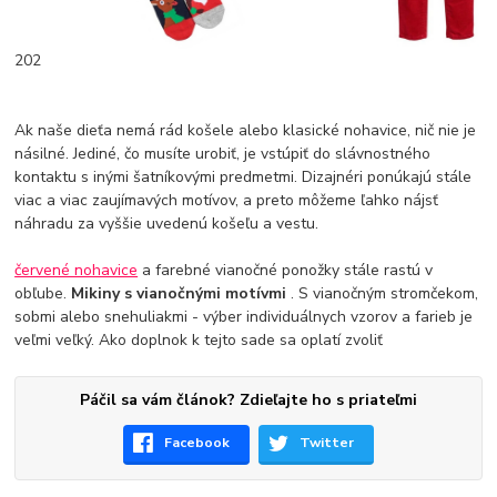
202
Ak naše dieťa nemá rád košele alebo klasické nohavice, nič nie je
násilné. Jediné, čo musíte urobiť, je vstúpiť do slávnostného
kontaktu s inými šatníkovými predmetmi. Dizajnéri ponúkajú stále
viac a viac zaujímavých motívov, a preto môžeme ľahko nájsť
náhradu za vyššie uvedenú košeľu a vestu.
červené nohavice
a farebné vianočné ponožky stále rastú v
obľube.
Mikiny s vianočnými motívmi
. S vianočným stromčekom,
sobmi alebo snehuliakmi - výber individuálnych vzorov a farieb je
veľmi veľký. Ako doplnok k tejto sade sa oplatí zvoliť
Páčil sa vám článok? Zdieľajte ho s priateľmi
Facebook
Twitter