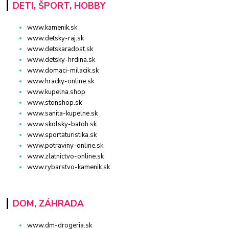
DETI, ŠPORT, HOBBY
www.kamenik.sk
www.detsky-raj.sk
www.detskaradost.sk
www.detsky-hrdina.sk
www.domaci-milacik.sk
www.hracky-online.sk
www.kupelna.shop
www.stonshop.sk
www.sanita-kupelne.sk
www.skolsky-batoh.sk
www.sportaturistika.sk
www.potraviny-online.sk
www.zlatnictvo-online.sk
www.rybarstvo-kamenik.sk
DOM, ZÁHRADA
www.dm-drogeria.sk