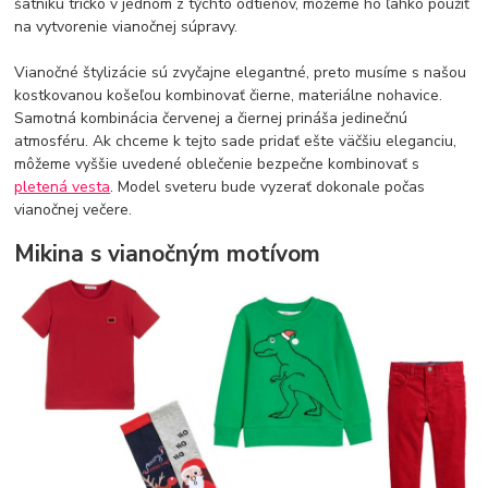
šatníku tričko v jednom z týchto odtieňov, môžeme ho ľahko použiť
na vytvorenie vianočnej súpravy.
Vianočné štylizácie sú zvyčajne elegantné, preto musíme s našou
kostkovanou košeľou kombinovať čierne, materiálne nohavice.
Samotná kombinácia červenej a čiernej prináša jedinečnú
atmosféru. Ak chceme k tejto sade pridať ešte väčšiu eleganciu,
môžeme vyššie uvedené oblečenie bezpečne kombinovať s
pletená vesta
. Model sveteru bude vyzerať dokonale počas
vianočnej večere.
Mikina s vianočným motívom