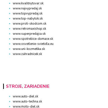
www.kvalitnytovar.sk
www.najvypredaj.sk
www.topvypredaj.sk
www.top-nabytok.sk
www.proti-skodcom.sk
www.retromaxishop.sk
www.superpredajca.sk
www.spotrebice-domace.sk
www.osvetlenie-svietidla.eu
www.uni-kozmetika.sk
www.zahradnicek.sk
STROJE, ZARIADENIE
www.auto-diel.sk
www.auto-techna.sk
www.moto-diel.sk