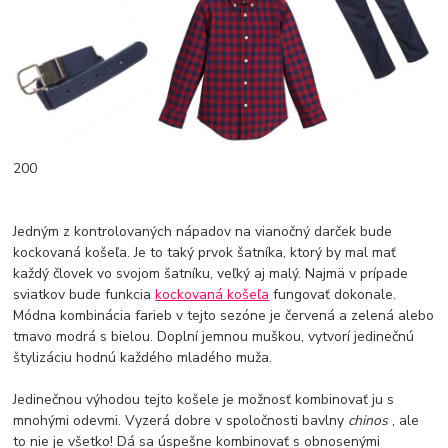
200
Jedným z kontrolovaných nápadov na vianočný darček bude
kockovaná košeľa. Je to taký prvok šatníka, ktorý by mal mať
každý človek vo svojom šatníku, veľký aj malý. Najmä v prípade
sviatkov bude funkcia
kockovaná košeľa
fungovať dokonale.
Módna kombinácia farieb v tejto sezóne je červená a zelená alebo
tmavo modrá s bielou. Doplní jemnou muškou, vytvorí jedinečnú
štylizáciu hodnú každého mladého muža.
Jedinečnou výhodou tejto košele je možnosť kombinovať ju s
mnohými odevmi. Vyzerá dobre v spoločnosti bavlny
chinos
, ale
to nie je všetko! Dá sa úspešne kombinovať s obnosenými