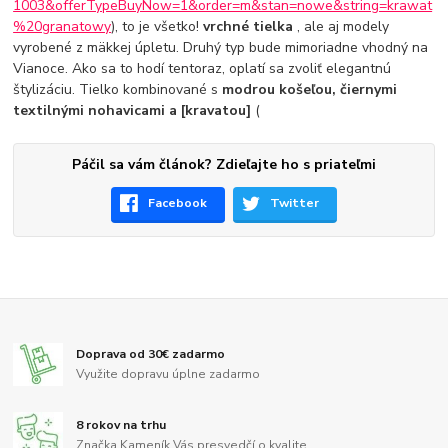
1003&offerTypeBuyNow=1&order=m&stan=nowe&string=krawat
%20granatowy
), to je všetko!
vrchné tielka
, ale aj modely
vyrobené z mäkkej úpletu. Druhý typ bude mimoriadne vhodný na
Vianoce. Ako sa to hodí tentoraz, oplatí sa zvoliť elegantnú
štylizáciu. Tielko kombinované s
modrou košeľou, čiernymi
textilnými nohavicami a [kravatou]
(
Páčil sa vám článok? Zdieľajte ho s priateľmi
Facebook
Twitter
Doprava od 30€ zadarmo
Využite dopravu úplne zadarmo
8 rokov na trhu
Značka Kameník Vás presvedčí o kvalite