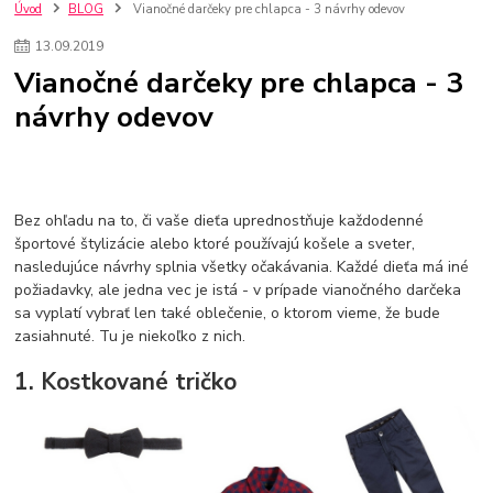
szco nakup bez dph
Smart hodinky pre deti
Úvod
BLOG
Vianočné darčeky pre chlapca - 3 návrhy odevov
Vyberáme 11 najväčších plyšových hračiek
Plyšové hračky
13
.
09
.
2019
Plyšový macovia
10 jedinečných súprav Lego Star Wars
Vianočné darčeky pre chlapca - 3
Lego Star Wars
Darčeky na Vianoce 2019
návrhy odevov
Vianočný darček pre dievča do 20€
Darčeky pre dievčatá
Star Wars
Hry pre deti
Skladačky pre deti
Kedy by malo batoľa meniť posteľ?
Detské postele
Detský nábytok
L.O.L. Surprise
L.O.L. Surprise bábiky
L.O.L. Surprise autíčka
L.O.L. Surprise zvieratká
L.O.L. Surprise hračky
Bez ohľadu na to, či vaše dieťa uprednostňuje každodenné
L.O.L. Surprise domčeky
L.O.L. Surprise postavičky
športové štylizácie alebo ktoré používajú košele a sveter,
nasledujúce návrhy splnia všetky očakávania. Každé dieťa má iné
L.O.L. Surprise zberateľské figúrky
L.O.L. OMG
L.O.L. OMG Bábiky
požiadavky, ale jedna vec je istá - v prípade vianočného darčeka
sa vyplatí vybrať len také oblečenie, o ktorom vieme, že bude
zasiahnuté. Tu je niekoľko z nich.
1. Kostkované tričko