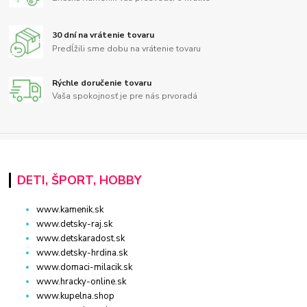
30 dní na vrátenie tovaru
Predĺžili sme dobu na vrátenie tovaru
Rýchle doručenie tovaru
Vaša spokojnosť je pre nás prvoradá
DETI, ŠPORT, HOBBY
www.kamenik.sk
www.detsky-raj.sk
www.detskaradost.sk
www.detsky-hrdina.sk
www.domaci-milacik.sk
www.hracky-online.sk
www.kupelna.shop