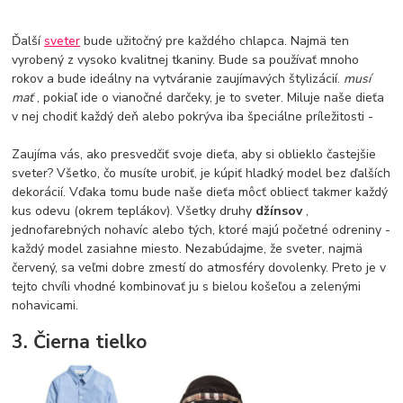
Ďalší
sveter
bude užitočný pre každého chlapca. Najmä ten
vyrobený z vysoko kvalitnej tkaniny. Bude sa používať mnoho
rokov a bude ideálny na vytváranie zaujímavých štylizácií.
musí
mať
, pokiaľ ide o vianočné darčeky, je to sveter. Miluje naše dieťa
v nej chodiť každý deň alebo pokrýva iba špeciálne príležitosti -
Zaujíma vás, ako presvedčiť svoje dieťa, aby si oblieklo častejšie
sveter? Všetko, čo musíte urobiť, je kúpiť hladký model bez ďalších
dekorácií. Vďaka tomu bude naše dieťa môcť obliecť takmer každý
kus odevu (okrem teplákov). Všetky druhy
džínsov
,
jednofarebných nohavíc alebo tých, ktoré majú početné odreniny -
každý model zasiahne miesto. Nezabúdajme, že sveter, najmä
červený, sa veľmi dobre zmestí do atmosféry dovolenky. Preto je v
tejto chvíli vhodné kombinovať ju s bielou košeľou a zelenými
nohavicami.
3. Čierna tielko