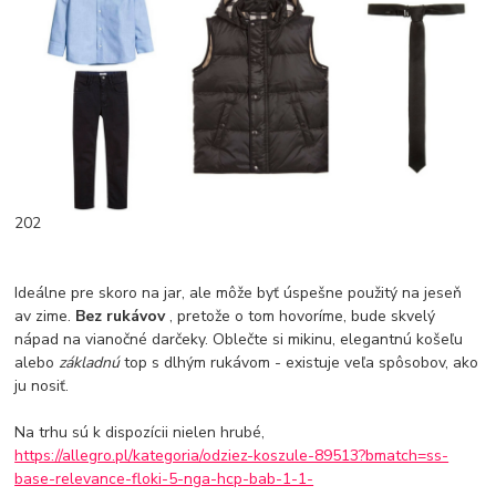
202
Ideálne pre skoro na jar, ale môže byť úspešne použitý na jeseň
av zime.
Bez rukávov
, pretože o tom hovoríme, bude skvelý
nápad na vianočné darčeky. Oblečte si mikinu, elegantnú košeľu
alebo
základnú
top s dlhým rukávom - existuje veľa spôsobov, ako
ju nosiť.
Na trhu sú k dispozícii nielen hrubé,
https://allegro.pl/kategoria/odziez-koszule-89513?bmatch=ss-
base-relevance-floki-5-nga-hcp-bab-1-1-