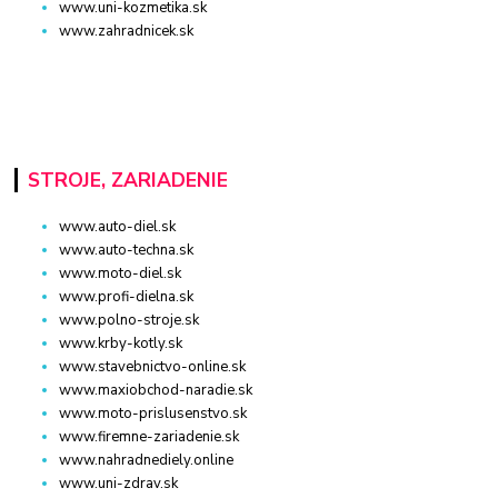
www.uni-kozmetika.sk
www.zahradnicek.sk
STROJE, ZARIADENIE
www.auto-diel.sk
www.auto-techna.sk
www.moto-diel.sk
www.profi-dielna.sk
www.polno-stroje.sk
www.krby-kotly.sk
www.stavebnictvo-online.sk
www.maxiobchod-naradie.sk
www.moto-prislusenstvo.sk
www.firemne-zariadenie.sk
www.nahradnediely.online
www.uni-zdrav.sk