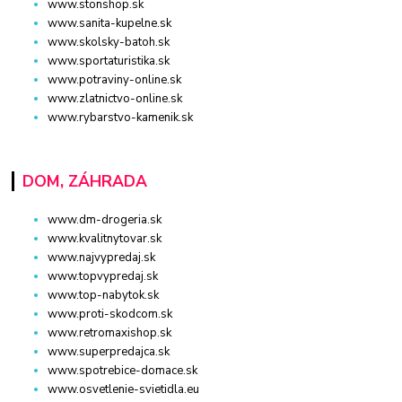
www.stonshop.sk
www.sanita-kupelne.sk
www.skolsky-batoh.sk
www.sportaturistika.sk
www.potraviny-online.sk
www.zlatnictvo-online.sk
www.rybarstvo-kamenik.sk
DOM, ZÁHRADA
www.dm-drogeria.sk
www.kvalitnytovar.sk
www.najvypredaj.sk
www.topvypredaj.sk
www.top-nabytok.sk
www.proti-skodcom.sk
www.retromaxishop.sk
www.superpredajca.sk
www.spotrebice-domace.sk
www.osvetlenie-svietidla.eu