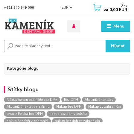
0
ks
EUR
+421 940 949 000
za
0,00 EUR
Menu
Hľadať
Kategórie blogu
Štítky blogu
Nákup tovaru okamžite bez DPH
Bez DPH
Ako znížiť náklady
Ako znížiť náklady na firmu
Nákup bez DPH
Nákup zo zahraničia
tovar z Poľska bez DPH
nakup bez dph v polsku
nakup bez dph v zahranici
nakup bez dph zo zahranicia
nákup bez dph
nákup bez dph v eu
nakupovanie na firmu bez dph