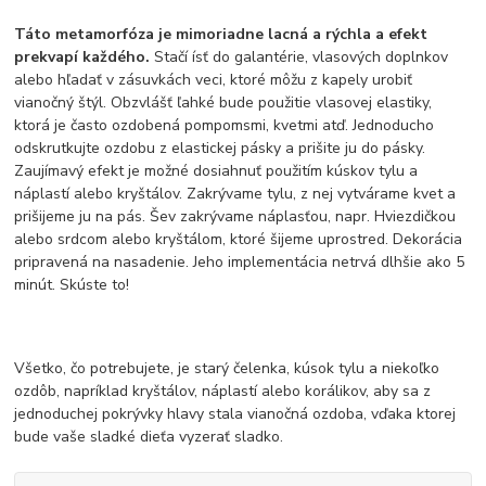
Táto metamorfóza je mimoriadne lacná a rýchla a efekt
prekvapí každého.
Stačí ísť do galantérie, vlasových doplnkov
alebo hľadať v zásuvkách veci, ktoré môžu z kapely urobiť
vianočný štýl. Obzvlášť ľahké bude použitie vlasovej elastiky,
ktorá je často ozdobená pompomsmi, kvetmi atď. Jednoducho
odskrutkujte ozdobu z elastickej pásky a prišite ju do pásky.
Zaujímavý efekt je možné dosiahnuť použitím kúskov tylu a
náplastí alebo kryštálov. Zakrývame tylu, z nej vytvárame kvet a
prišijeme ju na pás. Šev zakrývame náplasťou, napr. Hviezdičkou
alebo srdcom alebo kryštálom, ktoré šijeme uprostred. Dekorácia
pripravená na nasadenie. Jeho implementácia netrvá dlhšie ako 5
minút. Skúste to!
Všetko, čo potrebujete, je starý čelenka, kúsok tylu a niekoľko
ozdôb, napríklad kryštálov, náplastí alebo korálikov, aby sa z
jednoduchej pokrývky hlavy stala vianočná ozdoba, vďaka ktorej
bude vaše sladké dieťa vyzerať sladko.