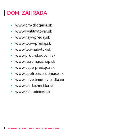
DOM, ZÁHRADA
www.dm-drogeria.sk
www.kvalitnytovar.sk
www.najvypredaj.sk
www.topvypredaj.sk
www.top-nabytok.sk
www.proti-skodcom.sk
www.retromaxishop.sk
www.superpredajca.sk
www.spotrebice-domace.sk
www.osvetlenie-svietidla.eu
www.uni-kozmetika.sk
www.zahradnicek.sk