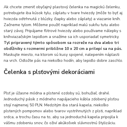
Ak chcete zmeniť obyčajný plastový čelenka na magickú čelenku,
potrebujete iba kúsok tylu, záplatu v tvare hviezdy (môže to byť aj
hviezda odtrhnutá z blúzky, čiapky alebo záplaty) a viazanie kníh.
Začneme tylom. Môžeme použiť napríklad malú sukňu tutu alebo
starý závoj. Pripájame flitrové hviezdy alebo používame nálepky s
kníhviazačským lepidlom a snažíme sa ich usporiadať symetricky.
Tyl pripravený týmto spôsobom sa rozreže na dva alebo tri
obdĺžniky s rozmermi približne 10 x 20 cm a prilepí sa na pás.
Maskujte miesto, na ktorom sú kusy spojené, nalepením náplasti
na vrch. Odložte pás na niekoľko hodín, aby lepidlo dobre zaschlo.
Čelenka s plsťovými dekoráciami
Plsť je úžasne módna a plstené ozdoby sú, bohužiaľ, drahé.
Jednoduchý pásik z módneho napájacieho kábla zdobený plsťou
stojí najmenej 50 PLN. Medzitým iba stará kapela, niekoľko
plstených pompomov alebo tvarov vystrihnutých z plsti, napríklad
srdca, a trochu času na to, aby sa jednoduchá kapela pripojila k
vášmu zdobeniu snov, čo oživí akúkoľvek slávnostnú štylizáciu.