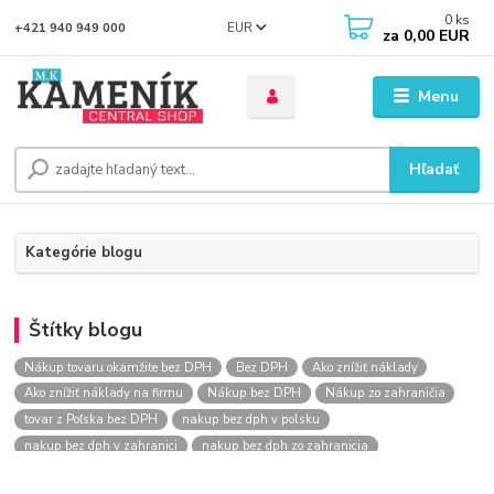
0
ks
EUR
+421 940 949 000
za
0,00 EUR
Menu
Hľadať
Kategórie blogu
Štítky blogu
Nákup tovaru okamžite bez DPH
Bez DPH
Ako znížiť náklady
Ako znížiť náklady na firmu
Nákup bez DPH
Nákup zo zahraničia
tovar z Poľska bez DPH
nakup bez dph v polsku
nakup bez dph v zahranici
nakup bez dph zo zahranicia
nákup bez dph
nákup bez dph v eu
nakupovanie na firmu bez dph