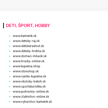
DETI, ŠPORT, HOBBY
www.kamenik.sk
www.detsky-raj.sk
www.detskaradost.sk
www.detsky-hrdina.sk
www.domaci-milacik.sk
www.hracky-online.sk
www.kupelna.shop
www.stonshop.sk
www.sanita-kupelne.sk
www.skolsky-batoh.sk
www.sportaturistika.sk
www.potraviny-online.sk
www.zlatnictvo-online.sk
www.rybarstvo-kamenik.sk