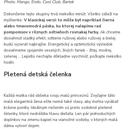
Photo. Mango, Endo, Cool Club, Bartek
Dokončenie tejto skupiny trvá niekoľko minút. Všetko záleží na
myšlienke.
V klasickej verzii to môže byť napríklad čierna
alebo tmavomodrá páska, ku ktorej nalepíme rad
pompomsov v rôznych odtieňoch rovnakej farby.
Ak chceme
dosiahnuť sladký efekt, odtiene ružovej alebo ružovej a bielej
budú vyzerať najkrajšie. Energetický a optimistický výsledok
dosiahneme spojením veselých, živých farieb - žltej, modrej,
zelenej ... Lepidlo nechajte dôkladne vyschnúť, počkajte niekoľko
hodín.
Pletená detská čelenka
Každá matka rád oblieka svoju malú princeznú. Zvyčajne táto
malá elegantná žena ešte nemá také vlasy, aby mohla vyrábať
krásne poníky. Ideálnym riešením sú preto ozdobné pletené
čelenky, ktoré nedráždia hlavu dieťaťa. Len pár jednoduchých
doplnkov na zmenu kapiel na vianočné ozdoby, v ktorých malá
dáma vytvorí dojem.