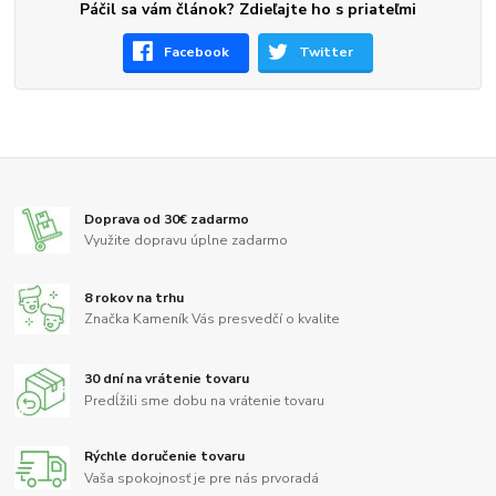
Páčil sa vám článok? Zdieľajte ho s priateľmi
Facebook
Twitter
Doprava od 30€ zadarmo
Využite dopravu úplne zadarmo
8 rokov na trhu
Značka Kameník Vás presvedčí o kvalite
30 dní na vrátenie tovaru
Predĺžili sme dobu na vrátenie tovaru
Rýchle doručenie tovaru
Vaša spokojnosť je pre nás prvoradá