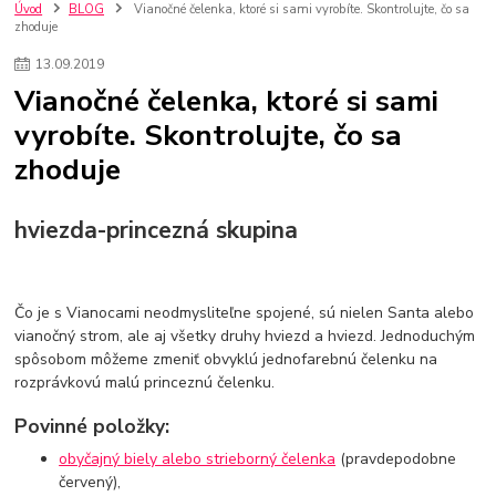
szco nakup bez dph
Smart hodinky pre deti
Úvod
BLOG
Vianočné čelenka, ktoré si sami vyrobíte. Skontrolujte, čo sa
zhoduje
Vyberáme 11 najväčších plyšových hračiek
Plyšové hračky
Plyšový macovia
10 jedinečných súprav Lego Star Wars
13
.
09
.
2019
Lego Star Wars
Darčeky na Vianoce 2019
Vianočné čelenka, ktoré si sami
Vianočný darček pre dievča do 20€
Darčeky pre dievčatá
Star Wars
vyrobíte. Skontrolujte, čo sa
Hry pre deti
Skladačky pre deti
Kedy by malo batoľa meniť posteľ?
zhoduje
Detské postele
Detský nábytok
L.O.L. Surprise
L.O.L. Surprise bábiky
L.O.L. Surprise autíčka
L.O.L. Surprise zvieratká
L.O.L. Surprise hračky
hviezda-princezná skupina
L.O.L. Surprise domčeky
L.O.L. Surprise postavičky
L.O.L. Surprise zberateľské figúrky
L.O.L. OMG
L.O.L. OMG Bábiky
Čo je s Vianocami neodmysliteľne spojené, sú nielen Santa alebo
vianočný strom, ale aj všetky druhy hviezd a hviezd. Jednoduchým
spôsobom môžeme zmeniť obvyklú jednofarebnú čelenku na
rozprávkovú malú princeznú čelenku.
Povinné položky:
obyčajný biely alebo strieborný čelenka
(pravdepodobne
červený),