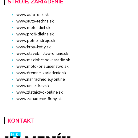
STROJE, ZARIADENIE
www.auto-diel.sk
www.auto-techna.sk
www.moto-diel.sk
www.profi-dielna.sk
www.polno-stroje.sk
www.krby-kotly.sk
www.stavebnictvo-online.sk
www.maxiobchod-naradie.sk
www.moto-prislusenstvo.sk
www.firemne-zariadenie.sk
www.nahradnediely.online
www.uni-zdrav.sk
www.zlatnictvo-online.sk
www.zariadenie-firmy.sk
KONTAKT