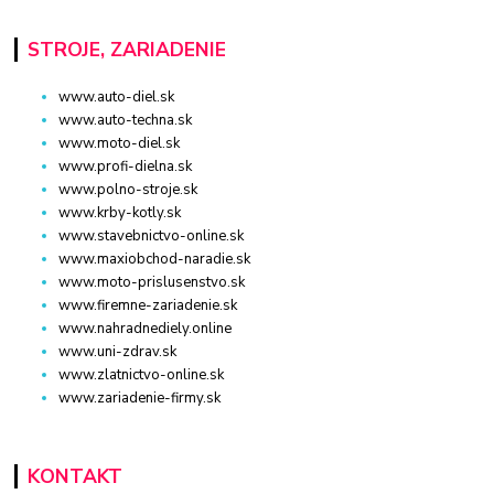
STROJE, ZARIADENIE
www.auto-diel.sk
www.auto-techna.sk
www.moto-diel.sk
www.profi-dielna.sk
www.polno-stroje.sk
www.krby-kotly.sk
www.stavebnictvo-online.sk
www.maxiobchod-naradie.sk
www.moto-prislusenstvo.sk
www.firemne-zariadenie.sk
www.nahradnediely.online
www.uni-zdrav.sk
www.zlatnictvo-online.sk
www.zariadenie-firmy.sk
KONTAKT