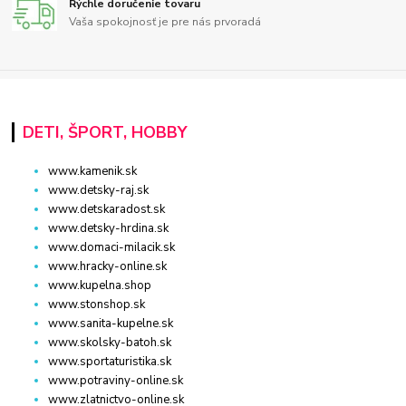
Rýchle doručenie tovaru
Vaša spokojnosť je pre nás prvoradá
DETI, ŠPORT, HOBBY
www.kamenik.sk
www.detsky-raj.sk
www.detskaradost.sk
www.detsky-hrdina.sk
www.domaci-milacik.sk
www.hracky-online.sk
www.kupelna.shop
www.stonshop.sk
www.sanita-kupelne.sk
www.skolsky-batoh.sk
www.sportaturistika.sk
www.potraviny-online.sk
www.zlatnictvo-online.sk