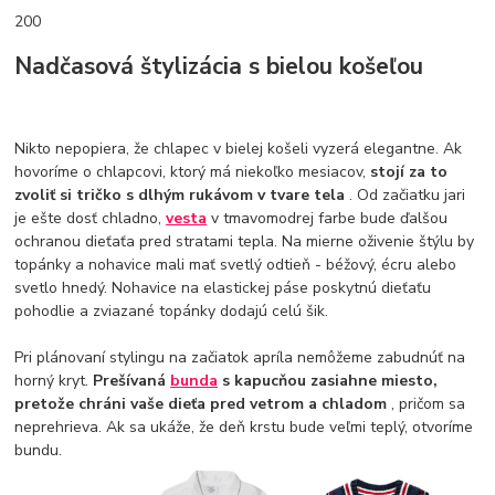
200
Nadčasová štylizácia s bielou košeľou
Nikto nepopiera, že chlapec v bielej košeli vyzerá elegantne. Ak
hovoríme o chlapcovi, ktorý má niekoľko mesiacov,
stojí za to
zvoliť si tričko s dlhým rukávom v tvare tela
. Od začiatku jari
je ešte dosť chladno,
vesta
v tmavomodrej farbe bude ďalšou
ochranou dieťaťa pred stratami tepla. Na mierne oživenie štýlu by
topánky a nohavice mali mať svetlý odtieň - béžový, écru alebo
svetlo hnedý. Nohavice na elastickej páse poskytnú dieťaťu
pohodlie a zviazané topánky dodajú celú šik.
Pri plánovaní stylingu na začiatok apríla nemôžeme zabudnúť na
horný kryt.
Prešívaná
bunda
s kapucňou zasiahne miesto,
pretože chráni vaše dieťa pred vetrom a chladom
, pričom sa
neprehrieva. Ak sa ukáže, že deň krstu bude veľmi teplý, otvoríme
bundu.