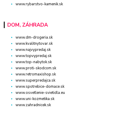
www.rybarstvo-kamenik.sk
DOM, ZÁHRADA
www.dm-drogeria.sk
www.kvalitnytovar.sk
www.najvypredaj.sk
www.topvypredaj.sk
www.top-nabytok.sk
www.proti-skodcom.sk
www.retromaxishop.sk
www.superpredajca.sk
www.spotrebice-domace.sk
www.osvetlenie-svietidla.eu
www.uni-kozmetika.sk
www.zahradnicek.sk