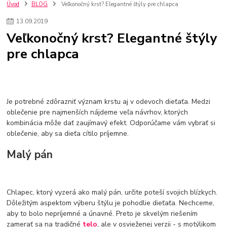
szco nakup bez dph
Smart hodinky pre deti
Úvod
BLOG
Veľkonočný krst? Elegantné štýly pre chlapca
Vyberáme 11 najväčších plyšových hračiek
Plyšové hračky
13
.
09
.
2019
Plyšový macovia
10 jedinečných súprav Lego Star Wars
Veľkonočný krst? Elegantné štýly
Lego Star Wars
Darčeky na Vianoce 2019
pre chlapca
Vianočný darček pre dievča do 20€
Darčeky pre dievčatá
Star Wars
Hry pre deti
Skladačky pre deti
Kedy by malo batoľa meniť posteľ?
Detské postele
Detský nábytok
L.O.L. Surprise
L.O.L. Surprise bábiky
L.O.L. Surprise autíčka
L.O.L. Surprise zvieratká
L.O.L. Surprise hračky
Je potrebné zdôrazniť význam krstu aj v odevoch dieťaťa. Medzi
L.O.L. Surprise domčeky
L.O.L. Surprise postavičky
oblečenie pre najmenších nájdeme veľa návrhov, ktorých
kombinácia môže dať zaujímavý efekt. Odporúčame vám vybrať si
L.O.L. Surprise zberateľské figúrky
L.O.L. OMG
L.O.L. OMG Bábiky
oblečenie, aby sa dieťa cítilo príjemne.
Malý pán
Chlapec, ktorý vyzerá ako malý pán, určite poteší svojich blízkych.
Dôležitým aspektom výberu štýlu je pohodlie dieťaťa. Nechceme,
aby to bolo nepríjemné a únavné. Preto je skvelým riešením
zamerať sa na tradičné
telo
, ale v osvieženej verzii - s motýlikom