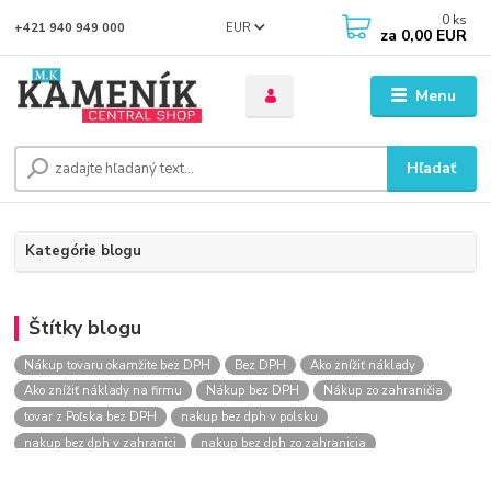
0
ks
EUR
+421 940 949 000
za
0,00 EUR
Menu
Hľadať
Kategórie blogu
Štítky blogu
Nákup tovaru okamžite bez DPH
Bez DPH
Ako znížiť náklady
Ako znížiť náklady na firmu
Nákup bez DPH
Nákup zo zahraničia
tovar z Poľska bez DPH
nakup bez dph v polsku
nakup bez dph v zahranici
nakup bez dph zo zahranicia
nákup bez dph
nákup bez dph v eu
nakupovanie na firmu bez dph