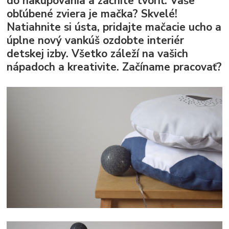
do nakupovania a začnite tvoriť. Vaše
obľúbené zviera je mačka? Skvelé!
Natiahnite si ústa, pridajte mačacie ucho a
úplne nový vankúš ozdobte interiér
detskej izby. Všetko záleží na vašich
nápadoch a kreativite. Začíname pracovať?