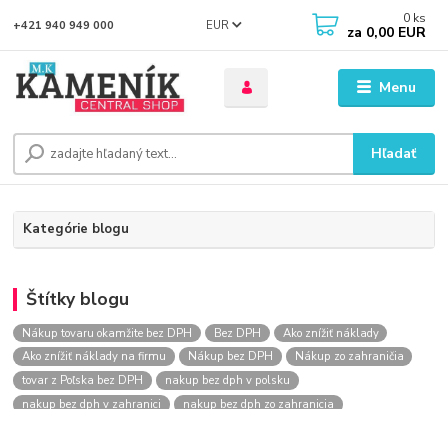
0
ks
EUR
+421 940 949 000
za
0,00 EUR
Menu
Hľadať
Kategórie blogu
Štítky blogu
Nákup tovaru okamžite bez DPH
Bez DPH
Ako znížiť náklady
Ako znížiť náklady na firmu
Nákup bez DPH
Nákup zo zahraničia
tovar z Poľska bez DPH
nakup bez dph v polsku
nakup bez dph v zahranici
nakup bez dph zo zahranicia
nákup bez dph
nákup bez dph v eu
nakupovanie na firmu bez dph