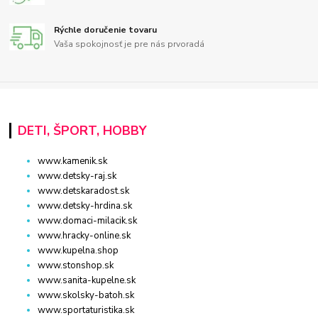
Rýchle doručenie tovaru
Vaša spokojnosť je pre nás prvoradá
DETI, ŠPORT, HOBBY
www.kamenik.sk
www.detsky-raj.sk
www.detskaradost.sk
www.detsky-hrdina.sk
www.domaci-milacik.sk
www.hracky-online.sk
www.kupelna.shop
www.stonshop.sk
www.sanita-kupelne.sk
www.skolsky-batoh.sk
www.sportaturistika.sk