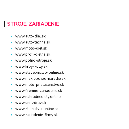
STROJE, ZARIADENIE
www.auto-diel.sk
www.auto-techna.sk
www.moto-diel.sk
www.profi-dielna.sk
www.polno-stroje.sk
www.krby-kotly.sk
www.stavebnictvo-online.sk
www.maxiobchod-naradie.sk
www.moto-prislusenstvo.sk
www.firemne-zariadenie.sk
www.nahradnediely.online
www.uni-zdrav.sk
www.zlatnictvo-online.sk
www.zariadenie-firmy.sk