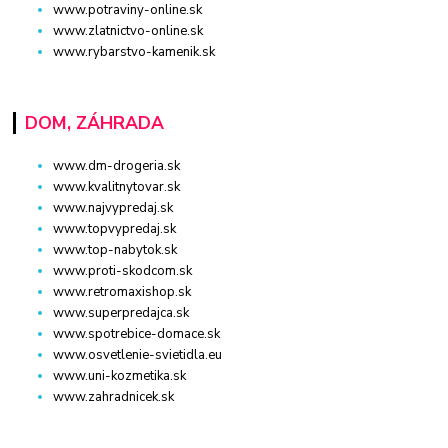
www.potraviny-online.sk
www.zlatnictvo-online.sk
www.rybarstvo-kamenik.sk
DOM, ZÁHRADA
www.dm-drogeria.sk
www.kvalitnytovar.sk
www.najvypredaj.sk
www.topvypredaj.sk
www.top-nabytok.sk
www.proti-skodcom.sk
www.retromaxishop.sk
www.superpredajca.sk
www.spotrebice-domace.sk
www.osvetlenie-svietidla.eu
www.uni-kozmetika.sk
www.zahradnicek.sk