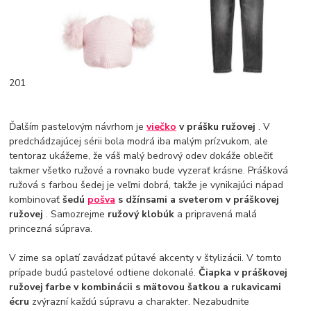
201
Ďalším pastelovým návrhom je
viečko
v prášku ružovej
. V
predchádzajúcej sérii bola modrá iba malým prízvukom, ale
tentoraz ukážeme, že váš malý bedrový odev dokáže oblečiť
takmer všetko ružové a rovnako bude vyzerať krásne. Prášková
ružová s farbou šedej je veľmi dobrá, takže je vynikajúci nápad
kombinovať
šedú
pošva
s džínsami a sveterom v práškovej
ružovej
. Samozrejme
ružový klobúk
a pripravená malá
princezná súprava.
V zime sa oplatí zavádzať pútavé akcenty v štylizácii. V tomto
prípade budú pastelové odtiene dokonalé.
Čiapka v práškovej
ružovej farbe v kombinácii s mätovou šatkou a rukavicami
écru
zvýrazní každú súpravu a charakter. Nezabudnite