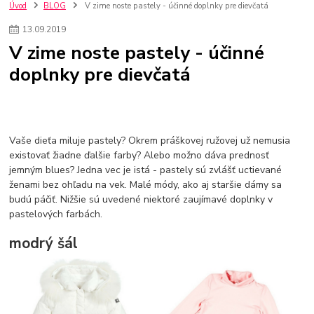
szco nakup bez dph
Smart hodinky pre deti
Úvod
BLOG
V zime noste pastely - účinné doplnky pre dievčatá
Vyberáme 11 najväčších plyšových hračiek
Plyšové hračky
13
.
09
.
2019
Plyšový macovia
10 jedinečných súprav Lego Star Wars
V zime noste pastely - účinné
Lego Star Wars
Darčeky na Vianoce 2019
doplnky pre dievčatá
Vianočný darček pre dievča do 20€
Darčeky pre dievčatá
Star Wars
Hry pre deti
Skladačky pre deti
Kedy by malo batoľa meniť posteľ?
Detské postele
Detský nábytok
L.O.L. Surprise
L.O.L. Surprise bábiky
L.O.L. Surprise autíčka
L.O.L. Surprise zvieratká
L.O.L. Surprise hračky
Vaše dieťa miluje pastely? Okrem práškovej ružovej už nemusia
L.O.L. Surprise domčeky
L.O.L. Surprise postavičky
existovať žiadne ďalšie farby? Alebo možno dáva prednosť
jemným blues? Jedna vec je istá - pastely sú zvlášť uctievané
L.O.L. Surprise zberateľské figúrky
L.O.L. OMG
L.O.L. OMG Bábiky
ženami bez ohľadu na vek. Malé módy, ako aj staršie dámy sa
budú páčiť. Nižšie sú uvedené niektoré zaujímavé doplnky v
pastelových farbách.
modrý šál