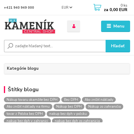
0
ks
EUR
+421 940 949 000
za
0,00 EUR
Menu
Hľadať
Kategórie blogu
Štítky blogu
Nákup tovaru okamžite bez DPH
Bez DPH
Ako znížiť náklady
Ako znížiť náklady na firmu
Nákup bez DPH
Nákup zo zahraničia
tovar z Poľska bez DPH
nakup bez dph v polsku
nakup bez dph v zahranici
nakup bez dph zo zahranicia
nákup bez dph
nákup bez dph v eu
nakupovanie na firmu bez dph