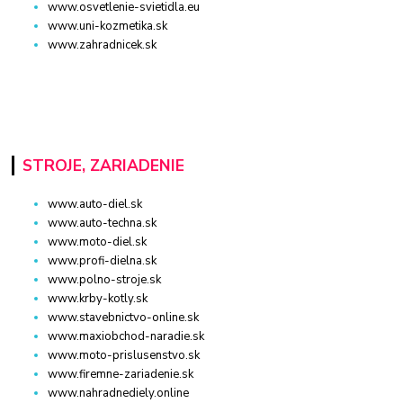
www.osvetlenie-svietidla.eu
www.uni-kozmetika.sk
www.zahradnicek.sk
STROJE, ZARIADENIE
www.auto-diel.sk
www.auto-techna.sk
www.moto-diel.sk
www.profi-dielna.sk
www.polno-stroje.sk
www.krby-kotly.sk
www.stavebnictvo-online.sk
www.maxiobchod-naradie.sk
www.moto-prislusenstvo.sk
www.firemne-zariadenie.sk
www.nahradnediely.online