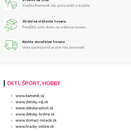
Značka Kameník Vás presvedčí o kvalite
30 dní na vrátenie tovaru
Predĺžili sme dobu na vrátenie tovaru
Rýchle doručenie tovaru
Vaša spokojnosť je pre nás prvoradá
DETI, ŠPORT, HOBBY
www.kamenik.sk
www.detsky-raj.sk
www.detskaradost.sk
www.detsky-hrdina.sk
www.domaci-milacik.sk
www.hracky-online.sk