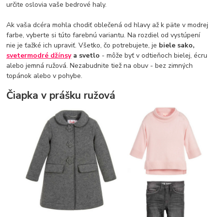
určite oslovia vaše bedrové haly.
Ak vaša dcéra mohla chodiť oblečená od hlavy až k päte v modrej
farbe, vyberte si túto farebnú variantu. Na rozdiel od vystúpení
nie je ťažké ich upraviť. Všetko, čo potrebujete, je
biele sako,
sveter
modré džínsy
a svetlo
- môže byť v odtieňoch bielej, écru
alebo jemná ružová. Nezabudnite tiež na obuv - bez zimných
topánok alebo v pohybe.
Čiapka v prášku ružová