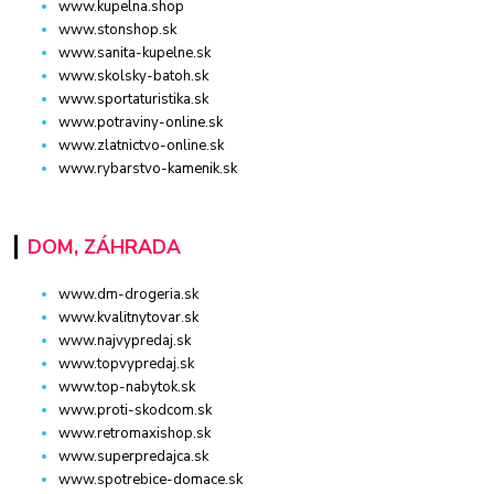
www.kupelna.shop
www.stonshop.sk
www.sanita-kupelne.sk
www.skolsky-batoh.sk
www.sportaturistika.sk
www.potraviny-online.sk
www.zlatnictvo-online.sk
www.rybarstvo-kamenik.sk
DOM, ZÁHRADA
www.dm-drogeria.sk
www.kvalitnytovar.sk
www.najvypredaj.sk
www.topvypredaj.sk
www.top-nabytok.sk
www.proti-skodcom.sk
www.retromaxishop.sk
www.superpredajca.sk
www.spotrebice-domace.sk