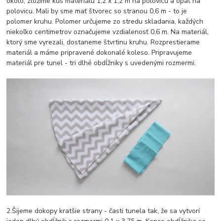
okolo, zložíme kus materiálu 1,2 x 1,2 m na polovicu a opäť na
polovicu. Mali by sme mať štvorec so stranou 0,6 m - to je
polomer kruhu. Polomer určujeme zo stredu skladania, každých
niekoľko centimetrov označujeme vzdialenosť 0,6 m. Na materiál,
ktorý sme vyrezali, dostaneme štvrtinu kruhu. Rozprestierame
materiál a máme pripravené dokonalé koleso. Pripravujeme
materiál pre tunel - tri dlhé obdĺžniky s uvedenými rozmermi.
2.Šijeme dokopy kratšie strany - časti tunela tak, že sa vytvorí