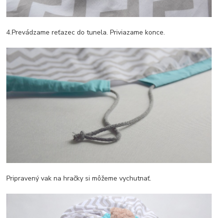
4.Prevádzame reťazec do tunela. Priviazame konce.
Pripravený vak na hračky si môžeme vychutnať.