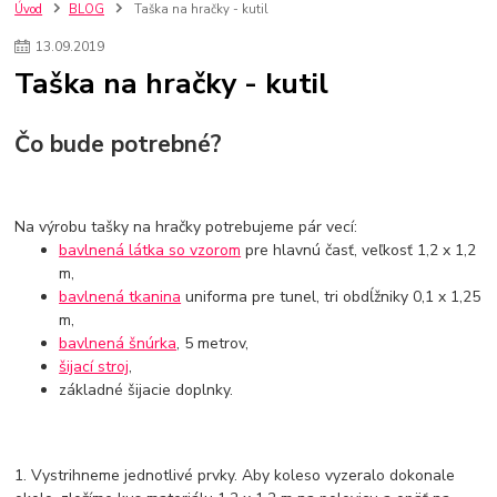
szco nakup bez dph
Smart hodinky pre deti
Úvod
BLOG
Taška na hračky - kutil
Vyberáme 11 najväčších plyšových hračiek
Plyšové hračky
13
.
09
.
2019
Plyšový macovia
10 jedinečných súprav Lego Star Wars
Taška na hračky - kutil
Lego Star Wars
Darčeky na Vianoce 2019
Vianočný darček pre dievča do 20€
Darčeky pre dievčatá
Star Wars
Hry pre deti
Skladačky pre deti
Kedy by malo batoľa meniť posteľ?
Čo bude potrebné?
Detské postele
Detský nábytok
L.O.L. Surprise
L.O.L. Surprise bábiky
L.O.L. Surprise autíčka
L.O.L. Surprise zvieratká
L.O.L. Surprise hračky
Na výrobu tašky na hračky potrebujeme pár vecí:
L.O.L. Surprise domčeky
L.O.L. Surprise postavičky
bavlnená látka so vzorom
pre hlavnú časť, veľkosť 1,2 x 1,2
L.O.L. Surprise zberateľské figúrky
L.O.L. OMG
L.O.L. OMG Bábiky
m,
bavlnená tkanina
uniforma pre tunel, tri obdĺžniky 0,1 x 1,25
m,
bavlnená šnúrka
, 5 metrov,
šijací stroj
,
základné šijacie doplnky.
1. Vystrihneme jednotlivé prvky. Aby koleso vyzeralo dokonale