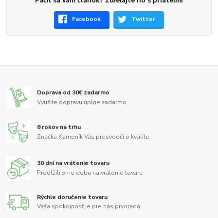
Páčil sa vám článok? Zdieľajte ho s priateľmi
Facebook
Twitter
Doprava od 30€ zadarmo
Využite dopravu úplne zadarmo
8 rokov na trhu
Značka Kameník Vás presvedčí o kvalite
30 dní na vrátenie tovaru
Predĺžili sme dobu na vrátenie tovaru
Rýchle doručenie tovaru
Vaša spokojnosť je pre nás prvoradá