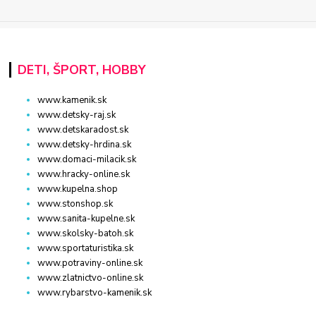
DETI, ŠPORT, HOBBY
www.kamenik.sk
www.detsky-raj.sk
www.detskaradost.sk
www.detsky-hrdina.sk
www.domaci-milacik.sk
www.hracky-online.sk
www.kupelna.shop
www.stonshop.sk
www.sanita-kupelne.sk
www.skolsky-batoh.sk
www.sportaturistika.sk
www.potraviny-online.sk
www.zlatnictvo-online.sk
www.rybarstvo-kamenik.sk