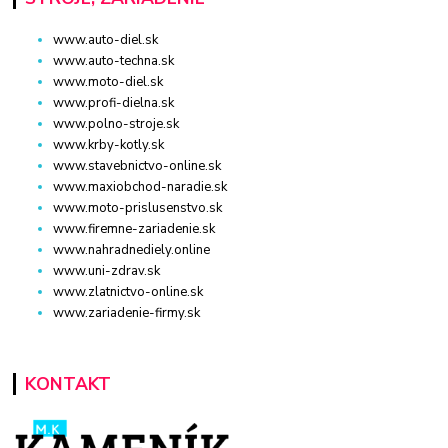
www.auto-diel.sk
www.auto-techna.sk
www.moto-diel.sk
www.profi-dielna.sk
www.polno-stroje.sk
www.krby-kotly.sk
www.stavebnictvo-online.sk
www.maxiobchod-naradie.sk
www.moto-prislusenstvo.sk
www.firemne-zariadenie.sk
www.nahradnediely.online
www.uni-zdrav.sk
www.zlatnictvo-online.sk
www.zariadenie-firmy.sk
KONTAKT