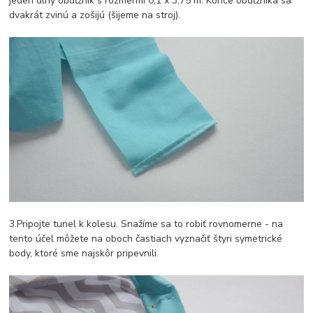
jeden dlhý obdĺžnik s rozmermi 0,1 x 3,75 m. Konce obdĺžnika sa
dvakrát zvinú a zošijú (šijeme na stroj).
3.Pripojte tunel k kolesu. Snažíme sa to robiť rovnomerne - na
tento účel môžete na oboch častiach vyznačiť štyri symetrické
body, ktoré sme najskôr pripevnili.