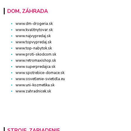
DOM, ZÁHRADA
www.dm-drogeria.sk
www.kvalitnytovar.sk
www.najvypredaj.sk
www.topvypredaj.sk
www.top-nabytok.sk
www.proti-skodcom.sk
www.retromaxishop.sk
www.superpredajca.sk
www.spotrebice-domace.sk
www.osvetlenie-svietidla.eu
www.uni-kozmetika.sk
www.zahradnicek.sk
STROJE, ZARIADENIE