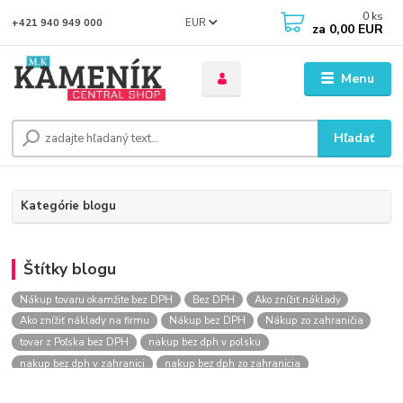
0
ks
EUR
+421 940 949 000
za
0,00 EUR
Menu
Hľadať
Kategórie blogu
Štítky blogu
Nákup tovaru okamžite bez DPH
Bez DPH
Ako znížiť náklady
Ako znížiť náklady na firmu
Nákup bez DPH
Nákup zo zahraničia
tovar z Poľska bez DPH
nakup bez dph v polsku
nakup bez dph v zahranici
nakup bez dph zo zahranicia
nákup bez dph
nákup bez dph v eu
nakupovanie na firmu bez dph