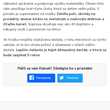
základné správanie a podporuje výučbu matematiky. Okrem toho
vám umožňuje hrať rôzne úlohy, ktoré sa deťom veľmi páčia. V
ponuke je supermarket od značky
Zahŕňa pult, skrinky na
produkty, skener kódov so svetelným a zvukovým efektom a
čítačku kariet.
Súprava obsahuje viac ako 40 doplnkov a
nákupný vozík s priestorom na mince.
Ak hračka nespĺňa očakávania dieťaťa, v rohu miestnosti sa rýchlo
zabúda. Je to len strata peňazí a sklamanie v očiach nášho
dieťaťa.
Lepším riešením je kúpiť dômyselný darček, o ktorý sa
bude zaujímať 5 rokov.
Páčil sa vám článok? Zdieľajte ho s priateľmi
Facebook
Twitter