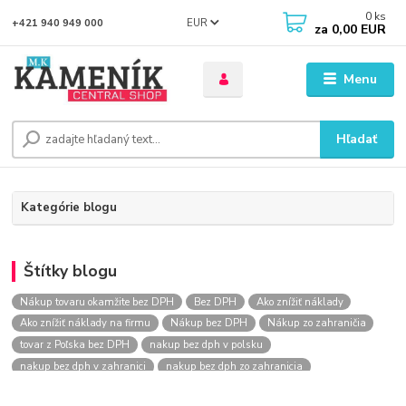
0
ks
EUR
+421 940 949 000
za
0,00 EUR
Menu
Hľadať
Kategórie blogu
Štítky blogu
Nákup tovaru okamžite bez DPH
Bez DPH
Ako znížiť náklady
Ako znížiť náklady na firmu
Nákup bez DPH
Nákup zo zahraničia
tovar z Poľska bez DPH
nakup bez dph v polsku
nakup bez dph v zahranici
nakup bez dph zo zahranicia
nákup bez dph
nákup bez dph v eu
nakupovanie na firmu bez dph