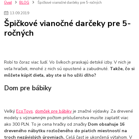
szco nakup bez dph
Smart hodinky pre deti
Úvod
BLOG
Špičkové vianočné darčeky pre 5-ročných
Vyberáme 11 najväčších plyšových hračiek
Plyšové hračky
13
.
09
.
2019
Plyšový macovia
10 jedinečných súprav Lego Star Wars
Špičkové vianočné darčeky pre 5-
Lego Star Wars
Darčeky na Vianoce 2019
ročných
Vianočný darček pre dievča do 20€
Darčeky pre dievčatá
Star Wars
Hry pre deti
Skladačky pre deti
Kedy by malo batoľa meniť posteľ?
Detské postele
Detský nábytok
L.O.L. Surprise
L.O.L. Surprise bábiky
L.O.L. Surprise autíčka
L.O.L. Surprise zvieratká
L.O.L. Surprise hračky
Robí to čoraz viac ľudí. Vo švíkoch praskajú detské izby. V nich je
L.O.L. Surprise domčeky
L.O.L. Surprise postavičky
veľa hračiek, mnohé z nich sú opustené a zabudnuté.
Takže, čo si
môžete kúpiť dieťa, aby ste si ho užili dlho?
L.O.L. Surprise zberateľské figúrky
L.O.L. OMG
L.O.L. OMG Bábiky
Dom pre bábiky
Veľký
EcoToys
.
domček pre bábiky
je značné výdavky. Za drevené
modely s významným počtom príslušenstva musíte zaplatiť viac
ako 300 PLN. To je cena hračky od značky
Dom obsahuje 16
dreveného nábytku rozloženého do piatich miestností na
troch nezávislých úrovniach.
Celá časť je ukončená výťahom. V