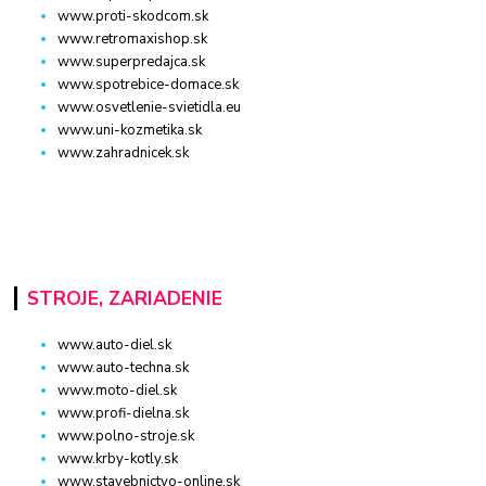
www.proti-skodcom.sk
www.retromaxishop.sk
www.superpredajca.sk
www.spotrebice-domace.sk
www.osvetlenie-svietidla.eu
www.uni-kozmetika.sk
www.zahradnicek.sk
STROJE, ZARIADENIE
www.auto-diel.sk
www.auto-techna.sk
www.moto-diel.sk
www.profi-dielna.sk
www.polno-stroje.sk
www.krby-kotly.sk
www.stavebnictvo-online.sk