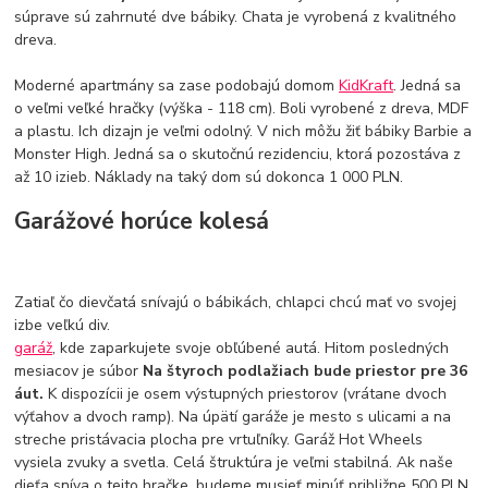
súprave sú zahrnuté dve bábiky. Chata je vyrobená z kvalitného
dreva.
Moderné apartmány sa zase podobajú domom
KidKraft
. Jedná sa
o veľmi veľké hračky (výška - 118 cm). Boli vyrobené z dreva, MDF
a plastu. Ich dizajn je veľmi odolný. V nich môžu žiť bábiky Barbie a
Monster High. Jedná sa o skutočnú rezidenciu, ktorá pozostáva z
až 10 izieb. Náklady na taký dom sú dokonca 1 000 PLN.
Garážové horúce kolesá
Zatiaľ čo dievčatá snívajú o bábikách, chlapci chcú mať vo svojej
izbe veľkú div.
garáž
, kde zaparkujete svoje obľúbené autá. Hitom posledných
mesiacov je súbor
Na štyroch podlažiach bude priestor pre 36
áut.
K dispozícii je osem výstupných priestorov (vrátane dvoch
výťahov a dvoch ramp). Na úpätí garáže je mesto s ulicami a na
streche pristávacia plocha pre vrtuľníky. Garáž Hot Wheels
vysiela zvuky a svetla. Celá štruktúra je veľmi stabilná. Ak naše
dieťa sníva o tejto hračke, budeme musieť minúť približne 500 PLN