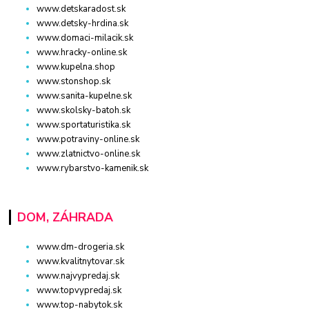
www.detskaradost.sk
www.detsky-hrdina.sk
www.domaci-milacik.sk
www.hracky-online.sk
www.kupelna.shop
www.stonshop.sk
www.sanita-kupelne.sk
www.skolsky-batoh.sk
www.sportaturistika.sk
www.potraviny-online.sk
www.zlatnictvo-online.sk
www.rybarstvo-kamenik.sk
DOM, ZÁHRADA
www.dm-drogeria.sk
www.kvalitnytovar.sk
www.najvypredaj.sk
www.topvypredaj.sk
www.top-nabytok.sk