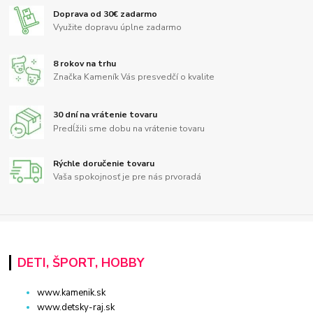
Doprava od 30€ zadarmo
Využite dopravu úplne zadarmo
8 rokov na trhu
Značka Kameník Vás presvedčí o kvalite
30 dní na vrátenie tovaru
Predĺžili sme dobu na vrátenie tovaru
Rýchle doručenie tovaru
Vaša spokojnosť je pre nás prvoradá
DETI, ŠPORT, HOBBY
www.kamenik.sk
www.detsky-raj.sk