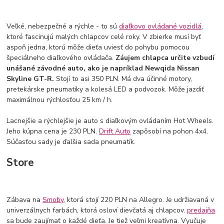
Veľké, nebezpečné a rýchle - to sú
diaľkovo ovládané vozidlá
,
ktoré fascinujú malých chlapcov celé roky. V zbierke musí byť
aspoň jedna, ktorú môže dieťa uviesť do pohybu pomocou
špeciálneho diaľkového ovládača.
Záujem chlapca určite vzbudí
unášané závodné auto, ako je napríklad Newqida Nissan
Skyline GT-R.
Stojí to asi 350 PLN. Má dva účinné motory,
pretekárske pneumatiky a kolesá LED a podvozok. Môže jazdiť
maximálnou rýchlosťou 25 km / h.
Lacnejšie a rýchlejšie je auto s diaľkovým ovládaním Hot Wheels.
Jeho kúpna cena je 230 PLN.
Drift Auto
zapôsobí na pohon 4x4.
Súčasťou sady je ďalšia sada pneumatík.
Store
Zábava na
Smoby
, ktorá stojí 220 PLN na Allegro. Je udržiavaná v
univerzálnych farbách, ktorá osloví dievčatá aj chlapcov.
predajňa
sa bude zaujímať o každé dieťa. Je tiež veľmi kreatívna. Vyučuje