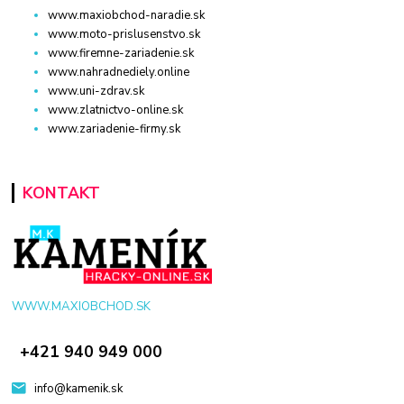
www.maxiobchod-naradie.sk
www.moto-prislusenstvo.sk
www.firemne-zariadenie.sk
www.nahradnediely.online
www.uni-zdrav.sk
www.zlatnictvo-online.sk
www.zariadenie-firmy.sk
KONTAKT
WWW.MAXIOBCHOD.SK
+421 940 949 000
info@kamenik.sk