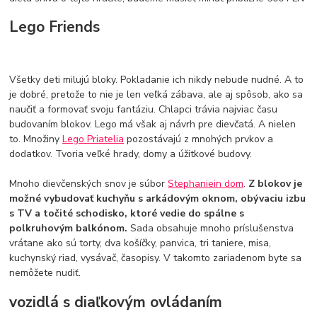
Lego Friends
Všetky deti milujú bloky. Pokladanie ich nikdy nebude nudné. A to
je dobré, pretože to nie je len veľká zábava, ale aj spôsob, ako sa
naučiť a formovať svoju fantáziu. Chlapci trávia najviac času
budovaním blokov. Lego má však aj návrh pre dievčatá. A nielen
to. Množiny
Lego Priatelia
pozostávajú z mnohých prvkov a
dodatkov. Tvoria veľké hrady, domy a úžitkové budovy.
Mnoho dievčenských snov je súbor
Stephaniein dom
.
Z blokov je
možné vybudovať kuchyňu s arkádovým oknom, obývaciu izbu
s TV a točité schodisko, ktoré vedie do spálne s
polkruhovým balkónom.
Sada obsahuje mnoho príslušenstva
vrátane ako sú torty, dva košíčky, panvica, tri taniere, misa,
kuchynský riad, vysávač, časopisy. V takomto zariadenom byte sa
nemôžete nudiť.
vozidlá s diaľkovým ovládaním