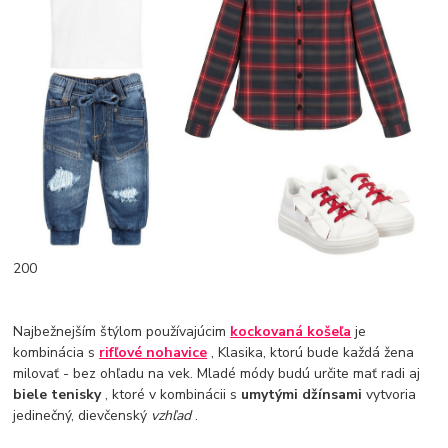
200
Najbežnejším štýlom používajúcim
kockovaná košeľa
je
kombinácia s
rifľové nohavice
, Klasika, ktorú bude každá žena
milovať - bez ohľadu na vek. Mladé módy budú určite mať radi aj
biele tenisky
, ktoré v kombinácii s
umytými džínsami
vytvoria
jedinečný, dievčenský
vzhľad
.