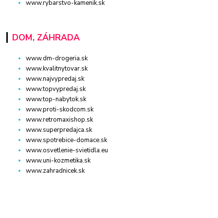
www.rybarstvo-kamenik.sk
DOM, ZÁHRADA
www.dm-drogeria.sk
www.kvalitnytovar.sk
www.najvypredaj.sk
www.topvypredaj.sk
www.top-nabytok.sk
www.proti-skodcom.sk
www.retromaxishop.sk
www.superpredajca.sk
www.spotrebice-domace.sk
www.osvetlenie-svietidla.eu
www.uni-kozmetika.sk
www.zahradnicek.sk