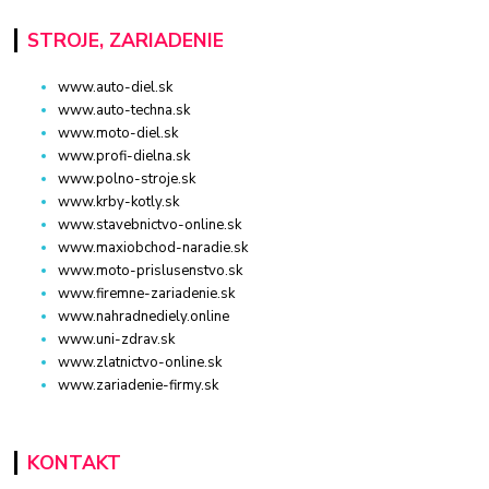
STROJE, ZARIADENIE
www.auto-diel.sk
www.auto-techna.sk
www.moto-diel.sk
www.profi-dielna.sk
www.polno-stroje.sk
www.krby-kotly.sk
www.stavebnictvo-online.sk
www.maxiobchod-naradie.sk
www.moto-prislusenstvo.sk
www.firemne-zariadenie.sk
www.nahradnediely.online
www.uni-zdrav.sk
www.zlatnictvo-online.sk
www.zariadenie-firmy.sk
KONTAKT