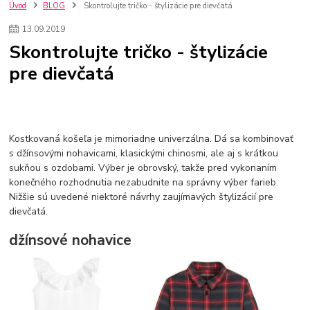
szco nakup bez dph
Smart hodinky pre deti
Úvod
BLOG
Skontrolujte tričko - štylizácie pre dievčatá
Vyberáme 11 najväčších plyšových hračiek
Plyšové hračky
13
.
09
.
2019
Plyšový macovia
10 jedinečných súprav Lego Star Wars
Skontrolujte tričko - štylizácie
Lego Star Wars
Darčeky na Vianoce 2019
pre dievčatá
Vianočný darček pre dievča do 20€
Darčeky pre dievčatá
Star Wars
Hry pre deti
Skladačky pre deti
Kedy by malo batoľa meniť posteľ?
Detské postele
Detský nábytok
L.O.L. Surprise
L.O.L. Surprise bábiky
L.O.L. Surprise autíčka
L.O.L. Surprise zvieratká
L.O.L. Surprise hračky
Kostkovaná košeľa je mimoriadne univerzálna. Dá sa kombinovať
L.O.L. Surprise domčeky
L.O.L. Surprise postavičky
s džínsovými nohavicami, klasickými chinosmi, ale aj s krátkou
sukňou s ozdobami. Výber je obrovský, takže pred vykonaním
L.O.L. Surprise zberateľské figúrky
L.O.L. OMG
L.O.L. OMG Bábiky
konečného rozhodnutia nezabudnite na správny výber farieb.
Nižšie sú uvedené niektoré návrhy zaujímavých štylizácií pre
dievčatá.
džínsové nohavice