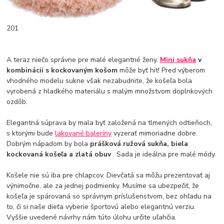
201
A teraz niečo správne pre malé elegantné ženy.
Mini sukňa
v
kombinácii s kockovaným košom
môže byť hit! Pred výberom
vhodného modelu sukne však nezabudnite, že košeľa bola
vyrobená z hladkého materiálu s malým množstvom doplnkových
ozdôb.
Elegantná súprava by mala byť založená na tlmených odtieňoch,
s ktorými bude
lakované baleríny
vyzerať mimoriadne dobre.
Dobrým nápadom by bola
prášková ružová sukňa, biela
kockovaná košeľa a zlatá obuv
. Sada je ideálna pre malé módy.
Košele nie sú iba pre chlapcov. Dievčatá sa môžu prezentovať aj
výnimočne, ale za jednej podmienky. Musíme sa ubezpečiť, že
košeľa je spárovaná so správnym príslušenstvom, bez ohľadu na
to, či si naše dieťa vyberie športovú alebo elegantnú verziu.
Vyššie uvedené návrhy nám túto úlohu určite uľahčia.