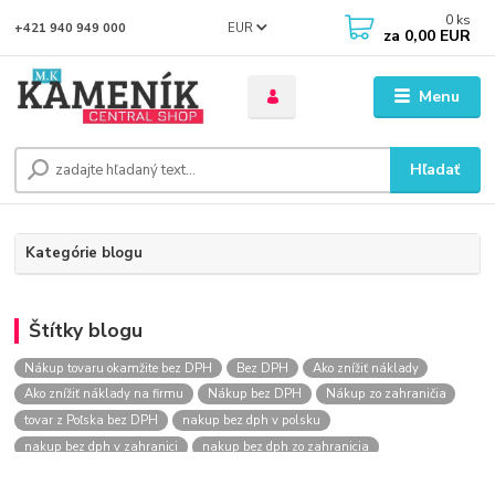
0
ks
EUR
+421 940 949 000
za
0,00 EUR
Menu
Hľadať
Kategórie blogu
Štítky blogu
Nákup tovaru okamžite bez DPH
Bez DPH
Ako znížiť náklady
Ako znížiť náklady na firmu
Nákup bez DPH
Nákup zo zahraničia
tovar z Poľska bez DPH
nakup bez dph v polsku
nakup bez dph v zahranici
nakup bez dph zo zahranicia
nákup bez dph
nákup bez dph v eu
nakupovanie na firmu bez dph