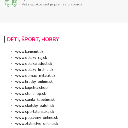
Vaša spokojnosť je pre nás prvoradá
DETI, ŠPORT, HOBBY
www.kamenik.sk
www.detsky-raj.sk
www.detskaradost.sk
www.detsky-hrdina.sk
www.domaci-milacik.sk
www.hracky-online.sk
www.kupelna.shop
www.stonshop.sk
www.sanita-kupelne.sk
www.skolsky-batoh.sk
www.sportaturistika.sk
www.potraviny-online.sk
www.zlatnictvo-online.sk