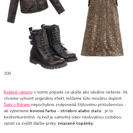
200
Kožené ramony
v tomto prípade sa ukáže ako ideálne riešenie. Ak
chceme vytvoriť originálny efekt, môžeme túto množinu doplniť.
Šaty s flitrami
nepochybne zodpovedá štýlovému príslušenstvu -
ak vyberieme
kovovú farbu - striebro alebo zlato
, je to
bezkonkurenčné. Aj keď je samotný odev neobvyklou ozdobou,
oplatí sa zvážiť ďalšie prvky.
zviazané topánky
.