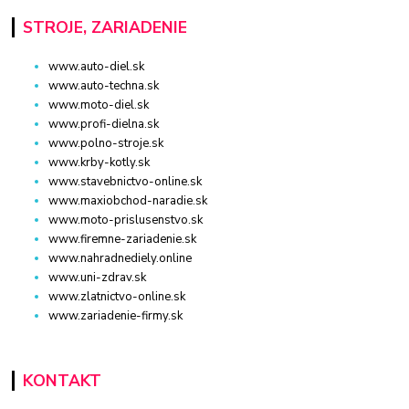
STROJE, ZARIADENIE
www.auto-diel.sk
www.auto-techna.sk
www.moto-diel.sk
www.profi-dielna.sk
www.polno-stroje.sk
www.krby-kotly.sk
www.stavebnictvo-online.sk
www.maxiobchod-naradie.sk
www.moto-prislusenstvo.sk
www.firemne-zariadenie.sk
www.nahradnediely.online
www.uni-zdrav.sk
www.zlatnictvo-online.sk
www.zariadenie-firmy.sk
KONTAKT