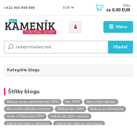
0
ks
EUR
+421 940 949 000
za
0,00 EUR
Menu
Hľadať
Kategórie blogu
Štítky blogu
Nákup tovaru okamžite bez DPH
Bez DPH
Ako znížiť náklady
Ako znížiť náklady na firmu
Nákup bez DPH
Nákup zo zahraničia
tovar z Poľska bez DPH
nakup bez dph v polsku
nakup bez dph v zahranici
nakup bez dph zo zahranicia
nákup bez dph
nákup bez dph v eu
nakupovanie na firmu bez dph