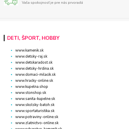
Vaša spokojnosť je pre nás prvoradá
DETI, ŠPORT, HOBBY
www.kamenik.sk
www.detsky-raj.sk
www.detskaradost.sk
www.detsky-hrdina.sk
www.domaci-milacik.sk
www.hracky-online.sk
www.kupelna.shop
www.stonshop.sk
www.sanita-kupelne.sk
www.skolsky-batoh.sk
www.sportaturistika.sk
www.potraviny-online.sk
www.zlatnictvo-online.sk
www.rybarstvo-kamenik.sk