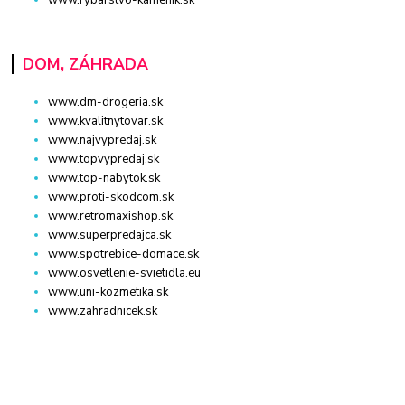
DOM, ZÁHRADA
www.dm-drogeria.sk
www.kvalitnytovar.sk
www.najvypredaj.sk
www.topvypredaj.sk
www.top-nabytok.sk
www.proti-skodcom.sk
www.retromaxishop.sk
www.superpredajca.sk
www.spotrebice-domace.sk
www.osvetlenie-svietidla.eu
www.uni-kozmetika.sk
www.zahradnicek.sk