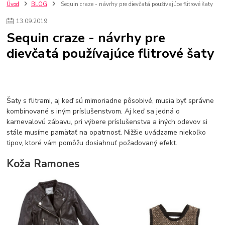
szco nakup bez dph
Smart hodinky pre deti
Úvod
BLOG
Sequin craze - návrhy pre dievčatá používajúce flitrové šaty
Vyberáme 11 najväčších plyšových hračiek
Plyšové hračky
13
.
09
.
2019
Plyšový macovia
10 jedinečných súprav Lego Star Wars
Sequin craze - návrhy pre
Lego Star Wars
Darčeky na Vianoce 2019
dievčatá používajúce flitrové šaty
Vianočný darček pre dievča do 20€
Darčeky pre dievčatá
Star Wars
Hry pre deti
Skladačky pre deti
Kedy by malo batoľa meniť posteľ?
Detské postele
Detský nábytok
L.O.L. Surprise
L.O.L. Surprise bábiky
L.O.L. Surprise autíčka
L.O.L. Surprise zvieratká
L.O.L. Surprise hračky
Šaty s flitrami, aj keď sú mimoriadne pôsobivé, musia byť správne
L.O.L. Surprise domčeky
L.O.L. Surprise postavičky
kombinované s iným príslušenstvom. Aj keď sa jedná o
karnevalovú zábavu, pri výbere príslušenstva a iných odevov si
L.O.L. Surprise zberateľské figúrky
L.O.L. OMG
L.O.L. OMG Bábiky
stále musíme pamätať na opatrnosť. Nižšie uvádzame niekoľko
tipov, ktoré vám pomôžu dosiahnuť požadovaný efekt.
Koža Ramones