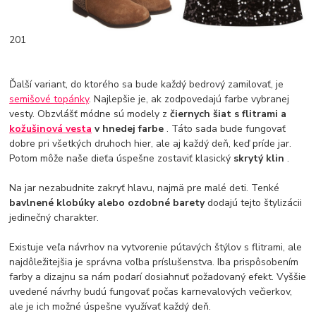
201
Ďalší variant, do ktorého sa bude každý bedrový zamilovať, je
semišové topánky
. Najlepšie je, ak zodpovedajú farbe vybranej
vesty. Obzvlášť módne sú modely z
čiernych šiat s flitrami a
kožušinová vesta
v hnedej farbe
. Táto sada bude fungovať
dobre pri všetkých druhoch hier, ale aj každý deň, keď príde jar.
Potom môže naše dieťa úspešne zostaviť klasický
skrytý klin
.
Na jar nezabudnite zakryť hlavu, najmä pre malé deti. Tenké
bavlnené klobúky alebo ozdobné barety
dodajú tejto štylizácii
jedinečný charakter.
Existuje veľa návrhov na vytvorenie pútavých štýlov s flitrami, ale
najdôležitejšia je správna voľba príslušenstva. Iba prispôsobením
farby a dizajnu sa nám podarí dosiahnuť požadovaný efekt. Vyššie
uvedené návrhy budú fungovať počas karnevalových večierkov,
ale je ich možné úspešne využívať každý deň.