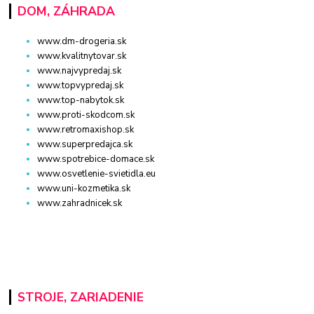
DOM, ZÁHRADA
www.dm-drogeria.sk
www.kvalitnytovar.sk
www.najvypredaj.sk
www.topvypredaj.sk
www.top-nabytok.sk
www.proti-skodcom.sk
www.retromaxishop.sk
www.superpredajca.sk
www.spotrebice-domace.sk
www.osvetlenie-svietidla.eu
www.uni-kozmetika.sk
www.zahradnicek.sk
STROJE, ZARIADENIE