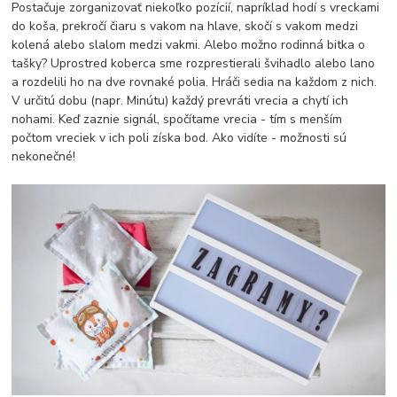
Postačuje zorganizovať niekoľko pozícií, napríklad hodí s vreckami
do koša, prekročí čiaru s vakom na hlave, skočí s vakom medzi
kolená alebo slalom medzi vakmi. Alebo možno rodinná bitka o
tašky? Uprostred koberca sme rozprestierali švihadlo alebo lano
a rozdelili ho na dve rovnaké polia. Hráči sedia na každom z nich.
V určitú dobu (napr. Minútu) každý prevráti vrecia a chytí ich
nohami. Keď zaznie signál, spočítame vrecia - tím s menším
počtom vreciek v ich poli získa bod. Ako vidíte - možnosti sú
nekonečné!