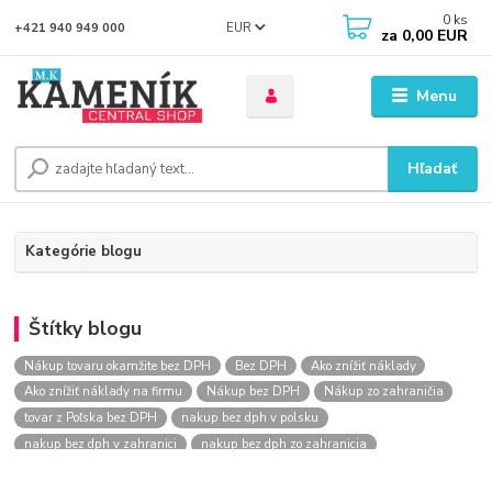
0
ks
EUR
+421 940 949 000
za
0,00 EUR
Menu
Hľadať
Kategórie blogu
Štítky blogu
Nákup tovaru okamžite bez DPH
Bez DPH
Ako znížiť náklady
Ako znížiť náklady na firmu
Nákup bez DPH
Nákup zo zahraničia
tovar z Poľska bez DPH
nakup bez dph v polsku
nakup bez dph v zahranici
nakup bez dph zo zahranicia
nákup bez dph
nákup bez dph v eu
nakupovanie na firmu bez dph