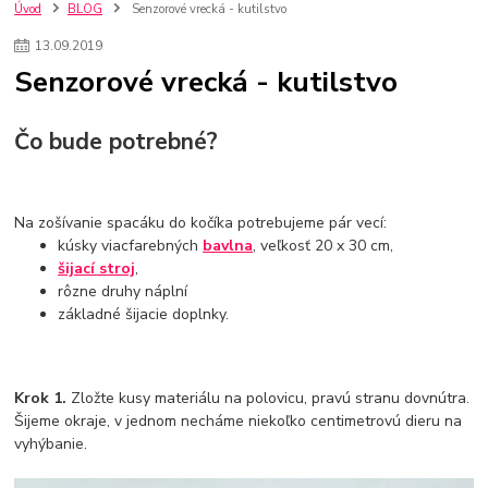
szco nakup bez dph
Smart hodinky pre deti
Úvod
BLOG
Senzorové vrecká - kutilstvo
Vyberáme 11 najväčších plyšových hračiek
Plyšové hračky
13
.
09
.
2019
Plyšový macovia
10 jedinečných súprav Lego Star Wars
Senzorové vrecká - kutilstvo
Lego Star Wars
Darčeky na Vianoce 2019
Vianočný darček pre dievča do 20€
Darčeky pre dievčatá
Star Wars
Hry pre deti
Skladačky pre deti
Kedy by malo batoľa meniť posteľ?
Čo bude potrebné?
Detské postele
Detský nábytok
L.O.L. Surprise
L.O.L. Surprise bábiky
L.O.L. Surprise autíčka
L.O.L. Surprise zvieratká
L.O.L. Surprise hračky
Na zošívanie spacáku do kočíka potrebujeme pár vecí:
L.O.L. Surprise domčeky
L.O.L. Surprise postavičky
kúsky viacfarebných
bavlna
, veľkosť 20 x 30 cm,
L.O.L. Surprise zberateľské figúrky
L.O.L. OMG
L.O.L. OMG Bábiky
šijací stroj
,
rôzne druhy náplní
základné šijacie doplnky.
Krok 1.
Zložte kusy materiálu na polovicu, pravú stranu dovnútra.
Šijeme okraje, v jednom necháme niekoľko centimetrovú dieru na
vyhýbanie.