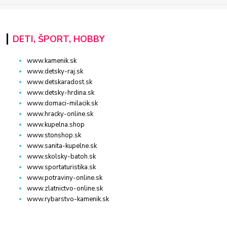
DETI, ŠPORT, HOBBY
www.kamenik.sk
www.detsky-raj.sk
www.detskaradost.sk
www.detsky-hrdina.sk
www.domaci-milacik.sk
www.hracky-online.sk
www.kupelna.shop
www.stonshop.sk
www.sanita-kupelne.sk
www.skolsky-batoh.sk
www.sportaturistika.sk
www.potraviny-online.sk
www.zlatnictvo-online.sk
www.rybarstvo-kamenik.sk