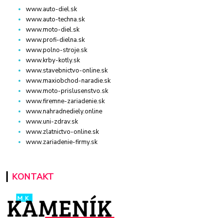
www.auto-diel.sk
www.auto-techna.sk
www.moto-diel.sk
www.profi-dielna.sk
www.polno-stroje.sk
www.krby-kotly.sk
www.stavebnictvo-online.sk
www.maxiobchod-naradie.sk
www.moto-prislusenstvo.sk
www.firemne-zariadenie.sk
www.nahradnediely.online
www.uni-zdrav.sk
www.zlatnictvo-online.sk
www.zariadenie-firmy.sk
KONTAKT