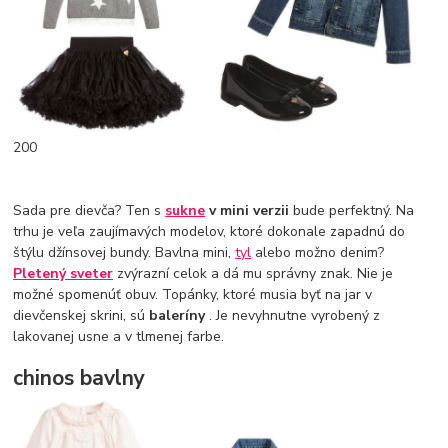
200
Sada pre dievča? Ten s
sukne
v mini verzii
bude perfektný. Na
trhu je veľa zaujímavých modelov, ktoré dokonale zapadnú do
štýlu džínsovej bundy. Bavlna mini,
tyl
alebo možno denim?
Pletený sveter
zvýrazní celok a dá mu správny znak. Nie je
možné spomenúť obuv. Topánky, ktoré musia byť na jar v
dievčenskej skrini, sú
baleríny
. Je nevyhnutne vyrobený z
lakovanej usne a v tlmenej farbe.
chinos bavlny