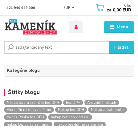
0
ks
EUR
+421 940 949 000
za
0,00 EUR
Menu
Hľadať
Kategórie blogu
Štítky blogu
Nákup tovaru okamžite bez DPH
Bez DPH
Ako znížiť náklady
Ako znížiť náklady na firmu
Nákup bez DPH
Nákup zo zahraničia
tovar z Poľska bez DPH
nakup bez dph v polsku
nakup bez dph v zahranici
nakup bez dph zo zahranicia
nákup bez dph
nákup bez dph v eu
nakupovanie na firmu bez dph