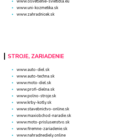
www.osvetlenie-svietidla.eu
www.uni-kozmetika.sk
www.zahradnicek.sk
STROJE, ZARIADENIE
www.auto-diel.sk
www.auto-techna.sk
www.moto-diel.sk
www.profi-dielna.sk
www.polno-stroje.sk
www.krby-kotly.sk
www.stavebnictvo-online.sk
www.maxiobchod-naradie.sk
www.moto-prislusenstvo.sk
www.firemne-zariadenie.sk
www.nahradnediely.online