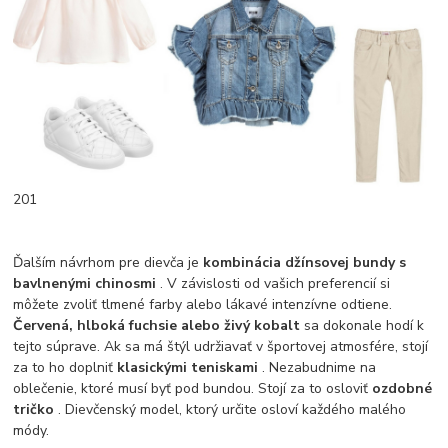
201
Ďalším návrhom pre dievča je
kombinácia džínsovej bundy s
bavlnenými chinosmi
. V závislosti od vašich preferencií si
môžete zvoliť tlmené farby alebo lákavé intenzívne odtiene.
Červená, hlboká fuchsie alebo živý kobalt
sa dokonale hodí k
tejto súprave. Ak sa má štýl udržiavať v športovej atmosfére, stojí
za to ho doplniť
klasickými teniskami
. Nezabudnime na
oblečenie, ktoré musí byť pod bundou. Stojí za to osloviť
ozdobné
tričko
. Dievčenský model, ktorý určite osloví každého malého
módy.