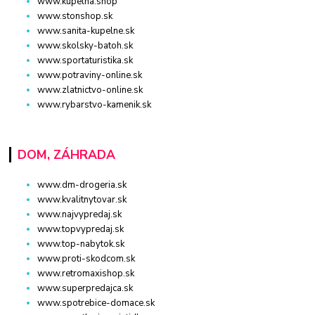
www.kupelna.shop
www.stonshop.sk
www.sanita-kupelne.sk
www.skolsky-batoh.sk
www.sportaturistika.sk
www.potraviny-online.sk
www.zlatnictvo-online.sk
www.rybarstvo-kamenik.sk
DOM, ZÁHRADA
www.dm-drogeria.sk
www.kvalitnytovar.sk
www.najvypredaj.sk
www.topvypredaj.sk
www.top-nabytok.sk
www.proti-skodcom.sk
www.retromaxishop.sk
www.superpredajca.sk
www.spotrebice-domace.sk