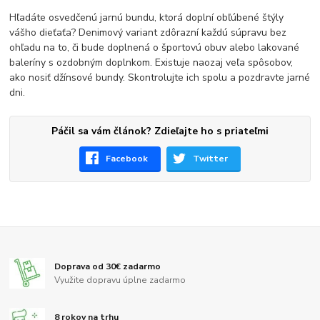
Hľadáte osvedčenú jarnú bundu, ktorá doplní obľúbené štýly
vášho dieťaťa? Denimový variant zdôrazní každú súpravu bez
ohľadu na to, či bude doplnená o športovú obuv alebo lakované
baleríny s ozdobným doplnkom. Existuje naozaj veľa spôsobov,
ako nosiť džínsové bundy. Skontrolujte ich spolu a pozdravte jarné
dni.
Páčil sa vám článok? Zdieľajte ho s priateľmi
Facebook
Twitter
Doprava od 30€ zadarmo
Využite dopravu úplne zadarmo
8 rokov na trhu