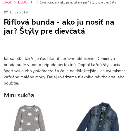
szco nakup bez dph
Smart hodinky pre deti
Úvod
BLOG
Rifľová bunda - ako ju nosiť na jar? Štýly pre dievčatá
Vyberáme 11 najväčších plyšových hračiek
Plyšové hračky
13
.
09
.
2019
Plyšový macovia
10 jedinečných súprav Lego Star Wars
Rifľová bunda - ako ju nosiť na
Lego Star Wars
Darčeky na Vianoce 2019
jar? Štýly pre dievčatá
Vianočný darček pre dievča do 20€
Darčeky pre dievčatá
Star Wars
Hry pre deti
Skladačky pre deti
Kedy by malo batoľa meniť posteľ?
Detské postele
Detský nábytok
L.O.L. Surprise
L.O.L. Surprise bábiky
L.O.L. Surprise autíčka
L.O.L. Surprise zvieratká
L.O.L. Surprise hračky
Jar sa blíži, takže je čas hľadať správne oblečenie. Denimová
L.O.L. Surprise domčeky
L.O.L. Surprise postavičky
bunda bude v tomto prípade perfektná. Doplní každú štylizáciu -
športovú alebo
príležitostnú
a čo je najdôležitejšie - osloví takmer
L.O.L. Surprise zberateľské figúrky
L.O.L. OMG
L.O.L. OMG Bábiky
každého malého módy. Ďalej uvádzame niekoľko návrhov na jeho
použitie.
Mini sukňa