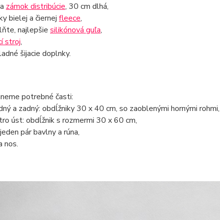
la
zámok distribúcie
, 30 cm dlhá,
ky bielej a čiernej
fleece
,
lňte, najlepšie
silikónová guľa
,
cí stroj
,
ladné šijacie doplnky.
hneme potrebné časti:
dný a zadný: obdĺžniky 30 x 40 cm, so zaoblenými hornými rohmi,
tro úst: obdĺžnik s rozmermi 30 x 60 cm,
 jeden pár bavlny a rúna,
a nos.