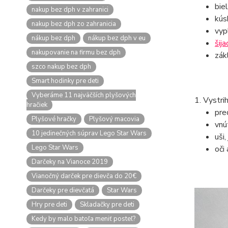
bie
nakup bez dph v zahranici
kús
nakup bez dph zo zahranicia
vyp
nákup bez dph
nákup bez dph v eu
šija
nakupovanie na firmu bez dph
zák
szco nakup bez dph
Smart hodinky pre deti
Vyberáme 11 najväčších plyšových
1. Vystri
hračiek
pre
Plyšové hračky
Plyšový macovia
vnú
10 jedinečných súprav Lego Star Wars
uši,
Lego Star Wars
oči 
Darčeky na Vianoce 2019
Vianočný darček pre dievča do 20€
Darčeky pre dievčatá
Star Wars
Hry pre deti
Skladačky pre deti
Kedy by malo batoľa meniť posteľ?