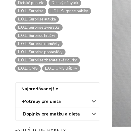
Detské postele
Detský nábytok
L.O.L. Surprise
L.O.L. Surprise bábiky
L.O.L. Surprise autíčka
L.O.L. Surprise zvieratká
L.O.L. Surprise hračky
L.O.L. Surprise domčeky
L.O.L. Surprise postavičky
L.O.L. Surprise zberateľské figúrky
L.O.L. OMG
L.O.L. OMG Bábiky
Najpredávanejšie
-Potreby pre dieťa
-Doplnky pre matku a dieťa
-AUTÁ, LODE, RAKETY