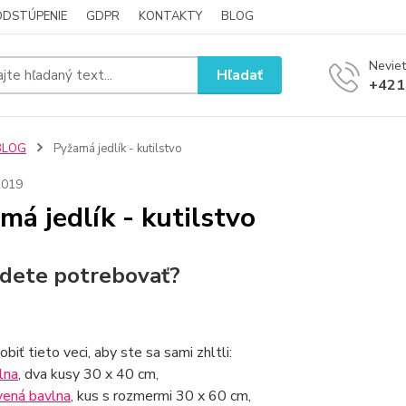
ODSTÚPENIE
GDPR
KONTAKTY
BLOG
Neviet
Hľadať
+421
BLOG
Pyžamá jedlík - kutilstvo
2019
má jedlík - kutilstvo
dete potrebovať?
biť tieto veci, aby ste sa sami zhltli:
lna
, dva kusy 30 x 40 cm,
vená bavlna
, kus s rozmermi 30 x 60 cm,