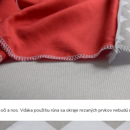
 oči a nos. Vďaka použitiu rúna sa okraje rezaných prvkov nebudú 