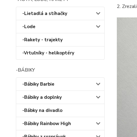
2. Zrezal
-Lietadlá a stíhačky
-Lode
-Rakety - trajekty
-Vrtuľníky - helikoptéry
-BÁBIKY
-Bábiky Barbie
-Bábiky a doplnky
-Bábky na divadlo
-Bábiky Rainbow High
-Bábiky z rozprávok