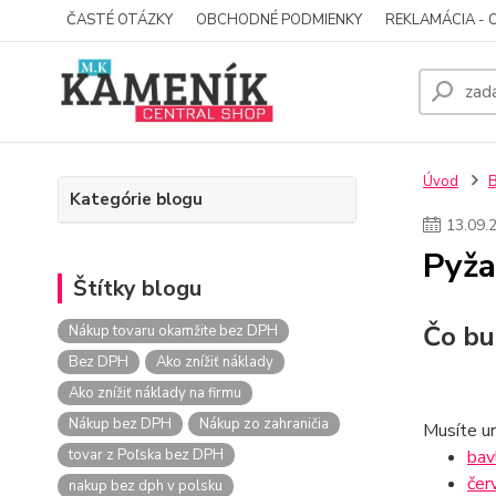
ČASTÉ OTÁZKY
OBCHODNÉ PODMIENKY
REKLAMÁCIA - 
Úvod
Kategórie blogu
13
.
09
.
Pyža
Štítky blogu
Čo bu
Nákup tovaru okamžite bez DPH
Bez DPH
Ako znížiť náklady
Ako znížiť náklady na firmu
Nákup bez DPH
Nákup zo zahraničia
Musíte uro
tovar z Poľska bez DPH
bav
čer
nakup bez dph v polsku