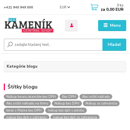
0
ks
EUR
+421 940 949 000
za
0,00 EUR
Menu
Hľadať
Kategórie blogu
Štítky blogu
Nákup tovaru okamžite bez DPH
Bez DPH
Ako znížiť náklady
Ako znížiť náklady na firmu
Nákup bez DPH
Nákup zo zahraničia
tovar z Poľska bez DPH
nakup bez dph v polsku
nakup bez dph v zahranici
nakup bez dph zo zahranicia
nákup bez dph
nákup bez dph v eu
nakupovanie na firmu bez dph