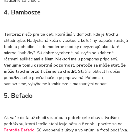
naučenie sa chodiť.
4. Bambosze
Tentoraz niečo pre tie deti, ktoré žijú v domoch, kde je trochu
chladnejšie. Nadýchaná koža s vložkou z kožušiny, papuče zaisťujú
teplo a pohodlie. Tieto moderné modely nevyzerajú ako staré,
mierne "babičky". Sú dobre vyrobené, sú zvyčajne zdobené
rôznymi aplikáciami a šitím. Niektorí majú pompoms pripojený.
Venujme tomu osobitnú pozornosť, pretože sa môže stať, že
môžu trochu brzdiť učenie sa chodiť.
Stačí si obliecť hrubšie
ponožky alebo pančucháče a je pripravená. Potom sa,
samozrejme, vyhýbame kombinéze s maznanými nohami.
5. Befado
Ak vaše dieťa už chodí s istotou a potrebujete obuv s tvrdšou
podrážkou, ktorá lepšie stabilizuje pätu a členok - pozrite sa na
Pantofle Befado
. Sú vyrobené z látky a vo vnútri je froté podšívka.