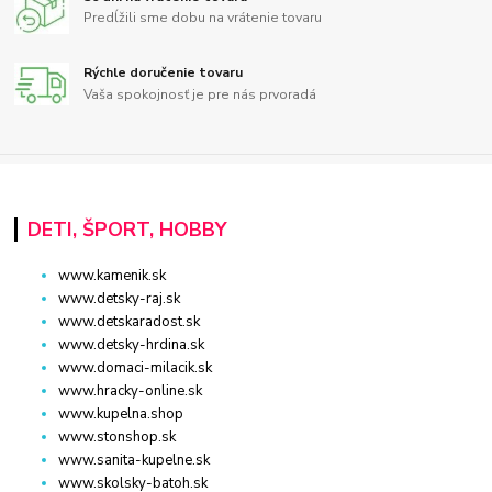
Predĺžili sme dobu na vrátenie tovaru
Rýchle doručenie tovaru
Vaša spokojnosť je pre nás prvoradá
DETI, ŠPORT, HOBBY
www.kamenik.sk
www.detsky-raj.sk
www.detskaradost.sk
www.detsky-hrdina.sk
www.domaci-milacik.sk
www.hracky-online.sk
www.kupelna.shop
www.stonshop.sk
www.sanita-kupelne.sk
www.skolsky-batoh.sk