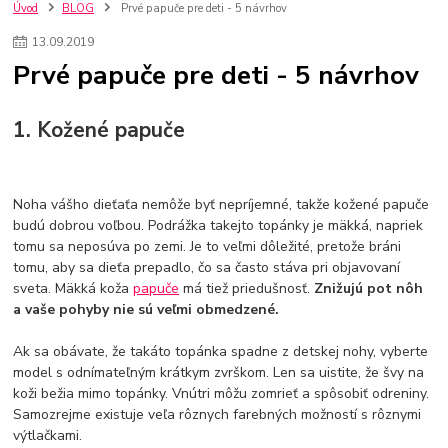
szco nakup bez dph
Smart hodinky pre deti
Úvod
BLOG
Prvé papuče pre deti - 5 návrhov
Vyberáme 11 najväčších plyšových hračiek
Plyšové hračky
13
.
09
.
2019
Plyšový macovia
10 jedinečných súprav Lego Star Wars
Prvé papuče pre deti - 5 návrhov
Lego Star Wars
Darčeky na Vianoce 2019
Vianočný darček pre dievča do 20€
Darčeky pre dievčatá
Star Wars
Hry pre deti
Skladačky pre deti
Kedy by malo batoľa meniť posteľ?
1. Kožené papuče
Detské postele
Detský nábytok
L.O.L. Surprise
L.O.L. Surprise bábiky
L.O.L. Surprise autíčka
L.O.L. Surprise zvieratká
L.O.L. Surprise hračky
Noha vášho dieťaťa nemôže byť nepríjemné, takže kožené papuče
L.O.L. Surprise domčeky
L.O.L. Surprise postavičky
budú dobrou voľbou. Podrážka takejto topánky je mäkká, napriek
L.O.L. Surprise zberateľské figúrky
L.O.L. OMG
L.O.L. OMG Bábiky
tomu sa neposúva po zemi. Je to veľmi dôležité, pretože bráni
tomu, aby sa dieťa prepadlo, čo sa často stáva pri objavovaní
sveta. Mäkká koža
papuče
má tiež priedušnosť.
Znižujú pot nôh
a vaše pohyby nie sú veľmi obmedzené.
Ak sa obávate, že takáto topánka spadne z detskej nohy, vyberte
model s odnímateľným krátkym zvrškom. Len sa uistite, že švy na
koži bežia mimo topánky. Vnútri môžu zomrieť a spôsobiť odreniny.
Samozrejme existuje veľa rôznych farebných možností s rôznymi
výtlačkami.