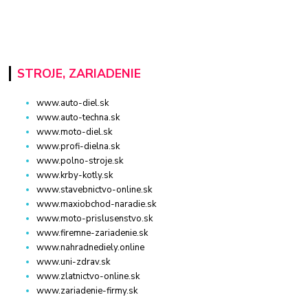
STROJE, ZARIADENIE
www.auto-diel.sk
www.auto-techna.sk
www.moto-diel.sk
www.profi-dielna.sk
www.polno-stroje.sk
www.krby-kotly.sk
www.stavebnictvo-online.sk
www.maxiobchod-naradie.sk
www.moto-prislusenstvo.sk
www.firemne-zariadenie.sk
www.nahradnediely.online
www.uni-zdrav.sk
www.zlatnictvo-online.sk
www.zariadenie-firmy.sk