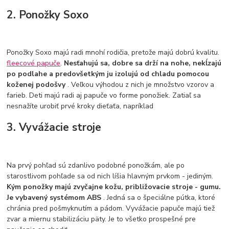
2. Ponožky Soxo
Ponožky Soxo majú radi mnohí rodičia, pretože majú dobrú kvalitu.
fleecové papuče
.
Nesťahujú sa, dobre sa drží na nohe, nekĺzajú
po podlahe a predovšetkým ju izolujú od chladu pomocou
koženej podošvy
. Veľkou výhodou z nich je množstvo vzorov a
farieb. Deti majú radi aj papuče vo forme ponožiek. Zatiaľ sa
nesnažíte urobiť prvé kroky dieťaťa, napríklad
3. Vyvážacie stroje
Na prvý pohľad sú zdanlivo podobné ponožkám, ale po
starostlivom pohľade sa od nich líšia hlavným prvkom - jediným.
Kým ponožky majú zvyčajne kožu, približovacie stroje - gumu.
Je vybavený systémom ABS
. Jedná sa o špeciálne pútka, ktoré
chránia pred pošmyknutím a pádom. Vyvážacie papuče majú tiež
zvar a miernu stabilizáciu päty. Je to všetko prospešné pre