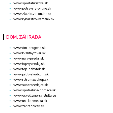
www.sportaturistika.sk
www.potraviny-online.sk
www.zlatnictvo-online.sk
www.rybarstvo-kamenik.sk
DOM, ZÁHRADA
www.dm-drogeria.sk
www.kvalitnytovar.sk
www.najvypredaj.sk
www.topvypredaj.sk
www.top-nabytok.sk
www.proti-skodcom.sk
www.retromaxishop.sk
www.superpredajca.sk
www.spotrebice-domace.sk
www.osvetlenie-svietidla.eu
www.uni-kozmetika.sk
www.zahradnicek.sk