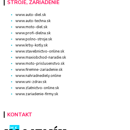
STROJE, ZARIADENIE
www.auto-diel.sk
www.auto-techna.sk
www.moto-diel.sk
www.profi-dielna.sk
www.polno-stroje.sk
www.krby-kotly.sk
www.stavebnictvo-online.sk
www.maxiobchod-naradie.sk
www.moto-prislusenstvo.sk
www.firemne-zariadenie.sk
www.nahradnediely.online
www.uni-zdrav.sk
www.zlatnictvo-online.sk
www.zariadenie-firmy.sk
KONTAKT