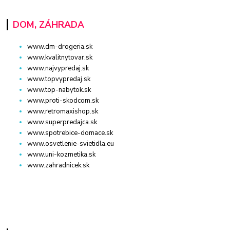
DOM, ZÁHRADA
www.dm-drogeria.sk
www.kvalitnytovar.sk
www.najvypredaj.sk
www.topvypredaj.sk
www.top-nabytok.sk
www.proti-skodcom.sk
www.retromaxishop.sk
www.superpredajca.sk
www.spotrebice-domace.sk
www.osvetlenie-svietidla.eu
www.uni-kozmetika.sk
www.zahradnicek.sk