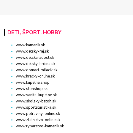
DETI, ŠPORT, HOBBY
www.kamenik.sk
www.detsky-raj.sk
www.detskaradost.sk
www.detsky-hrdina.sk
www.domaci-milacik.sk
www.hracky-online.sk
www.kupelna.shop
www.stonshop.sk
www.sanita-kupelne.sk
www.skolsky-batoh.sk
www.sportaturistika.sk
www.potraviny-online.sk
www.zlatnictvo-online.sk
www.rybarstvo-kamenik.sk