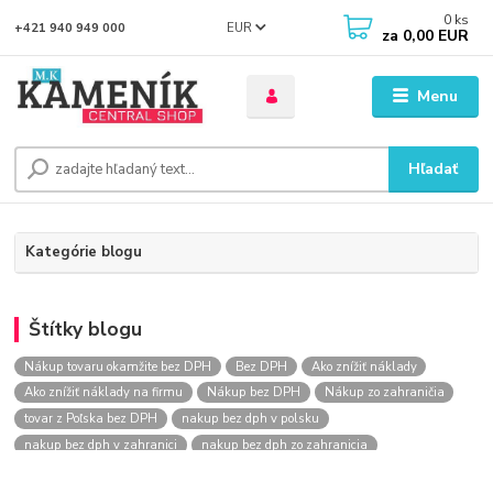
0
ks
EUR
+421 940 949 000
za
0,00 EUR
Menu
Hľadať
Kategórie blogu
Štítky blogu
Nákup tovaru okamžite bez DPH
Bez DPH
Ako znížiť náklady
Ako znížiť náklady na firmu
Nákup bez DPH
Nákup zo zahraničia
tovar z Poľska bez DPH
nakup bez dph v polsku
nakup bez dph v zahranici
nakup bez dph zo zahranicia
nákup bez dph
nákup bez dph v eu
nakupovanie na firmu bez dph