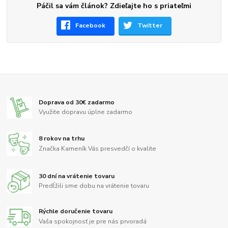
Páčil sa vám článok? Zdieľajte ho s priateľmi
Facebook
Twitter
Doprava od 30€ zadarmo
Využite dopravu úplne zadarmo
8 rokov na trhu
Značka Kameník Vás presvedčí o kvalite
30 dní na vrátenie tovaru
Predĺžili sme dobu na vrátenie tovaru
Rýchle doručenie tovaru
Vaša spokojnosť je pre nás prvoradá