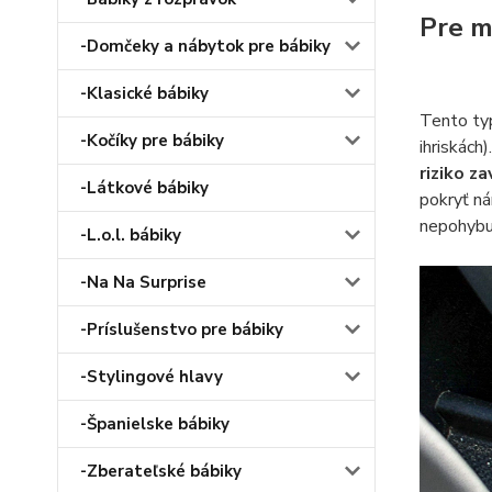
Pre m
-Domčeky a nábytok pre bábiky
-Klasické bábiky
Tento typ
-Kočíky pre bábiky
ihriskách)
riziko z
-Látkové bábiky
pokryť ná
nepohybuj
-L.o.l. bábiky
-Na Na Surprise
-Príslušenstvo pre bábiky
-Stylingové hlavy
-Španielske bábiky
-Zberateľské bábiky