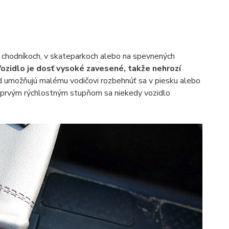
h chodníkoch, v skateparkoch alebo na spevnených
ozidlo je dosť vysoké zavesené, takže nehrozí
d umožňujú malému vodičovi rozbehnúť sa v piesku alebo
 s prvým rýchlostným stupňom sa niekedy vozidlo