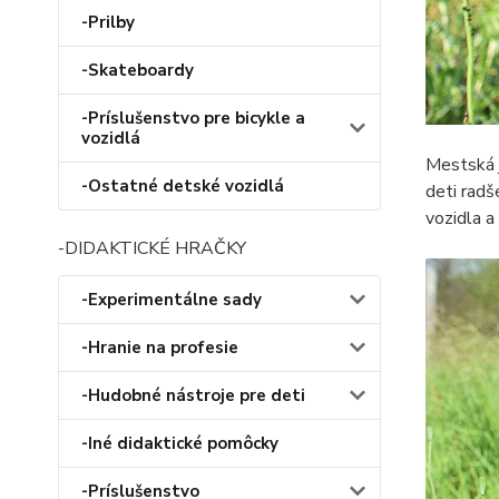
-Prilby
-Skateboardy
-Príslušenstvo pre bicykle a
vozidlá
Mestská j
-Ostatné detské vozidlá
deti radš
vozidla a
-DIDAKTICKÉ HRAČKY
-Experimentálne sady
-Hranie na profesie
-Hudobné nástroje pre deti
-Iné didaktické pomôcky
-Príslušenstvo