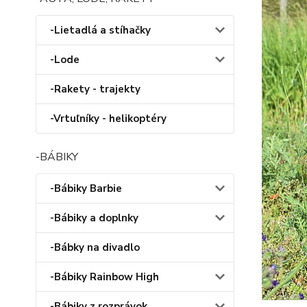
-Lietadlá a stíhačky
-Lode
-Rakety - trajekty
-Vrtuľníky - helikoptéry
-BÁBIKY
-Bábiky Barbie
-Bábiky a doplnky
-Bábky na divadlo
-Bábiky Rainbow High
-Bábiky z rozprávok