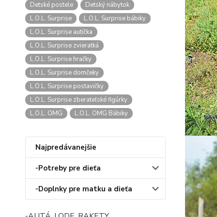
Detské postele
Detský nábytok
L.O.L. Surprise
L.O.L. Surprise bábiky
L.O.L. Surprise autíčka
L.O.L. Surprise zvieratká
L.O.L. Surprise hračky
L.O.L. Surprise domčeky
L.O.L. Surprise postavičky
L.O.L. Surprise zberateľské figúrky
L.O.L. OMG
L.O.L. OMG Bábiky
Najpredávanejšie
-Potreby pre dieťa
-Doplnky pre matku a dieťa
-AUTÁ, LODE, RAKETY