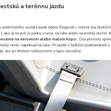
estskú a terénnu jazdu
 elektrického vozidla bude dobre fungovať v meste (na širokýc
. ), ako aj na poli (v parku, v lese, na lúke alebo na poľnej ceste).
V
avesenia na nerovnom alebo malom kopci
. Dva prevody vpre
ročný terén, napríklad na lúke. Pri jazde v ťažkých podmienkach
e, ale pri druhom rýchlostnom stupni senzačne.