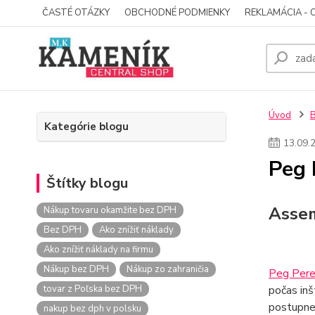
ČASTÉ OTÁZKY
OBCHODNÉ PODMIENKY
REKLAMÁCIA - 
Úvod
Kategórie blogu
13
.
09
.
Peg 
Štítky blogu
Asse
Nákup tovaru okamžite bez DPH
Bez DPH
Ako znížiť náklady
Ako znížiť náklady na firmu
Nákup bez DPH
Nákup zo zahraničia
Peg Pere
tovar z Poľska bez DPH
počas inš
postupne
nakup bez dph v polsku