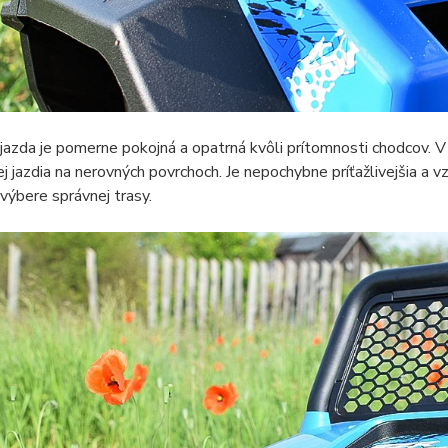
azda je pomerne pokojná a opatrná kvôli prítomnosti chodcov. V 
ej jazdia na nerovných povrchoch. Je nepochybne príťažlivejšia a vzr
 výbere správnej trasy.