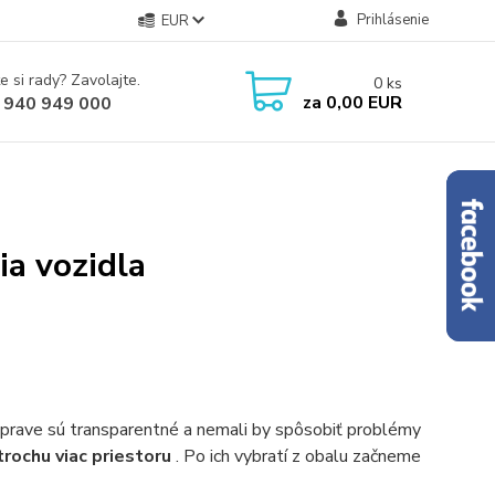
Prihlásenie
EUR
e si rady? Zavolajte.
0
ks
za
0,00 EUR
 940 949 000
ia vozidla
súprave sú transparentné a nemali by spôsobiť problémy
 trochu viac priestoru
. Po ich vybratí z obalu začneme