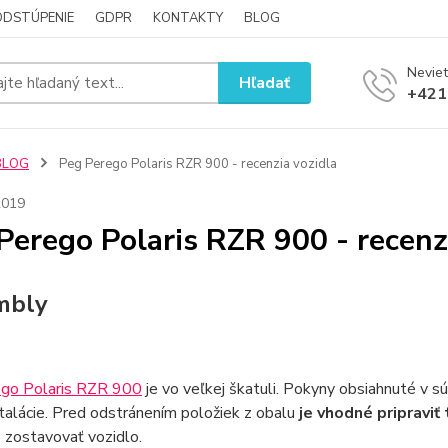
ODSTÚPENIE
GDPR
KONTAKTY
BLOG
Neviet
Hľadať
+421
BLOG
Peg Perego Polaris RZR 900 - recenzia vozidla
2019
Perego Polaris RZR 900 - recenz
mbly
go Polaris RZR 900
je vo veľkej škatuli. Pokyny obsiahnuté v 
talácie. Pred odstránením položiek z obalu
je vhodné pripraviť
 zostavovať vozidlo.