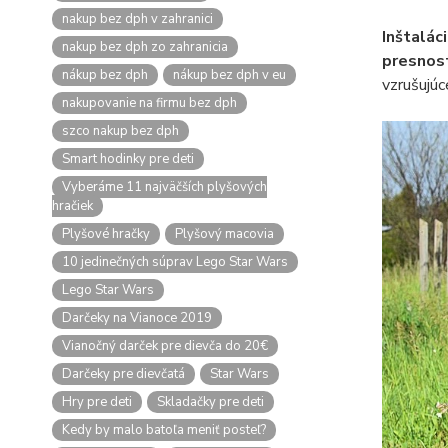
nakup bez dph v zahranici
Inštalác
nakup bez dph zo zahranicia
presnost
nákup bez dph
nákup bez dph v eu
vzrušujúc
nakupovanie na firmu bez dph
szco nakup bez dph
Smart hodinky pre deti
Vyberáme 11 najväčších plyšových
hračiek
Plyšové hračky
Plyšový macovia
10 jedinečných súprav Lego Star Wars
Lego Star Wars
Darčeky na Vianoce 2019
Vianočný darček pre dievča do 20€
Darčeky pre dievčatá
Star Wars
Hry pre deti
Skladačky pre deti
Kedy by malo batoľa meniť posteľ?