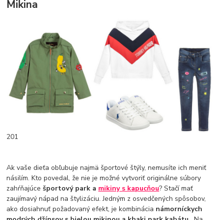
Mikina
201
Ak vaše dieťa obľubuje najmä športové štýly, nemusíte ich meniť
násilím. Kto povedal, že nie je možné vytvoriť originálne súbory
zahŕňajúce
športový park a
mikiny s kapucňou
? Stačí mať
zaujímavý nápad na štylizáciu. Jedným z osvedčených spôsobov,
ako dosiahnuť požadovaný efekt, je kombinácia
námorníckych
modrých džínsov s bielou mikinou a khaki park kabátu
. Na