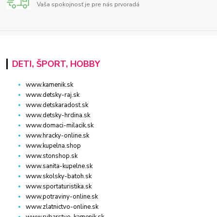
Vaša spokojnosť je pre nás prvoradá
DETI, ŠPORT, HOBBY
www.kamenik.sk
www.detsky-raj.sk
www.detskaradost.sk
www.detsky-hrdina.sk
www.domaci-milacik.sk
www.hracky-online.sk
www.kupelna.shop
www.stonshop.sk
www.sanita-kupelne.sk
www.skolsky-batoh.sk
www.sportaturistika.sk
www.potraviny-online.sk
www.zlatnictvo-online.sk
www.rybarstvo-kamenik.sk