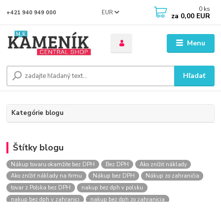
0
ks
EUR
+421 940 949 000
za
0,00 EUR
Menu
Hľadať
Kategórie blogu
Štítky blogu
Nákup tovaru okamžite bez DPH
Bez DPH
Ako znížiť náklady
Ako znížiť náklady na firmu
Nákup bez DPH
Nákup zo zahraničia
tovar z Poľska bez DPH
nakup bez dph v polsku
nakup bez dph v zahranici
nakup bez dph zo zahranicia
nákup bez dph
nákup bez dph v eu
nakupovanie na firmu bez dph