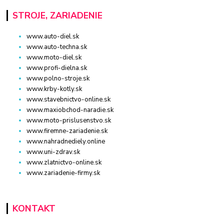
STROJE, ZARIADENIE
www.auto-diel.sk
www.auto-techna.sk
www.moto-diel.sk
www.profi-dielna.sk
www.polno-stroje.sk
www.krby-kotly.sk
www.stavebnictvo-online.sk
www.maxiobchod-naradie.sk
www.moto-prislusenstvo.sk
www.firemne-zariadenie.sk
www.nahradnediely.online
www.uni-zdrav.sk
www.zlatnictvo-online.sk
www.zariadenie-firmy.sk
KONTAKT