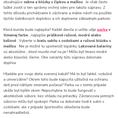
obsahujúce
sukne a blúzky s čipkou a mašľou
. Je však často
ťažké zvoliť si ten správny vrchný odev pre takúto súpravu. Z
tohto dôvodu prichádzame k záchrane a máme návrh na použitie
týchto šatníkových doplnkov a ich doplnenie základným parkom.
Ktorá bunda bude najlepšia? Každé dievča si určite užije
parka
v
tlmenej farbe
, najlepšie
práškové ružové, modré alebo
béžové
. Vyberte si
bielu sukňu s ozdobami a ružovú blúzku s
mašľou
. Nie je možné tu spomenúť topánky.
Lakované baleríny
sú absolútne
, ktoré musíte mať na jar
! Môžu byť tmavo modré
alebo klasické, čierne. Obe varianty túto súpravu dokonale
doplnia.
Hľadáte pre svoje dieťa overený kabát? Má to byť ľahké, vzdušné
a univerzálne? Okrem toho bude kapucňa užitočná na ochranu
detí pred náhlymi zmenami počasia? Parka sa v tomto prípade
ukáže byť býčím okom. Nepochybne to bude fungovať v
akomkoľvek súbore, bez ohľadu na prírastky. Zástancovia jemných
súborov môžu byť spokojní. Parka sa dokonale hodí k sukni s
ozdobami, ale v prípade športového oblečenia bude
nenahraditeľná.