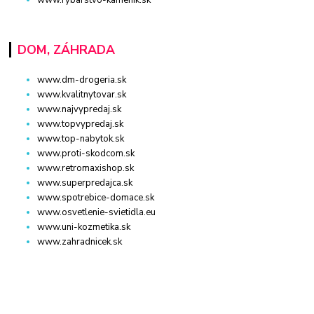
DOM, ZÁHRADA
www.dm-drogeria.sk
www.kvalitnytovar.sk
www.najvypredaj.sk
www.topvypredaj.sk
www.top-nabytok.sk
www.proti-skodcom.sk
www.retromaxishop.sk
www.superpredajca.sk
www.spotrebice-domace.sk
www.osvetlenie-svietidla.eu
www.uni-kozmetika.sk
www.zahradnicek.sk