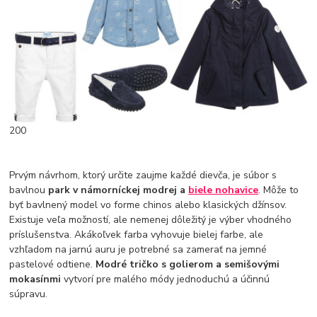
200
Prvým návrhom, ktorý určite zaujme každé dievča, je súbor s
bavlnou
park v námorníckej modrej a
biele nohavice
. Môže to
byť bavlnený model vo forme chinos alebo klasických džínsov.
Existuje veľa možností, ale nemenej dôležitý je výber vhodného
príslušenstva. Akákoľvek farba vyhovuje bielej farbe, ale
vzhľadom na jarnú auru je potrebné sa zamerať na jemné
pastelové odtiene.
Modré tričko s golierom a semišovými
mokasínmi
vytvorí pre malého módy jednoduchú a účinnú
súpravu.