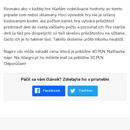
Rovnako ako v každej hre hľadám vzdelávacie hodnoty av tomto
prípade som nebol sklamaný. Hoci výsledok hry nie je určený
bodovanými bodmi, ale počtom kariet, hra vytvára príležitosť
predstaviť deti do sveta väčšieho počtu a porovnať ich. Pre staršie
deti (a tiež pre dospelých) sú tiež skvelou príležitosťou na sčítanie,
často ich je to takmer tisíc Takéto školenie určite nikomu neublíži.
Najprv vás môže odradiť cena, ktorá je približne 40 PLN. Našťastie,
napr. Na Allegro.pl ho môžete mať za približne 30 PLN.
Odporúčam!
Páčil sa vám článok? Zdieľajte ho s priateľmi
Facebook
Twitter