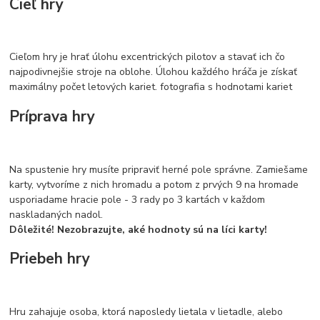
Cieľ hry
Cieľom hry je hrať úlohu excentrických pilotov a stavať ich čo
najpodivnejšie stroje na oblohe. Úlohou každého hráča je získať
maximálny počet letových kariet. fotografia s hodnotami kariet
Príprava hry
Na spustenie hry musíte pripraviť herné pole správne. Zamiešame
karty, vytvoríme z nich hromadu a potom z prvých 9 na hromade
usporiadame hracie pole - 3 rady po 3 kartách v každom
naskladaných nadol.
Dôležité! Nezobrazujte, aké hodnoty sú na líci karty!
Priebeh hry
Hru zahajuje osoba, ktorá naposledy lietala v lietadle, alebo