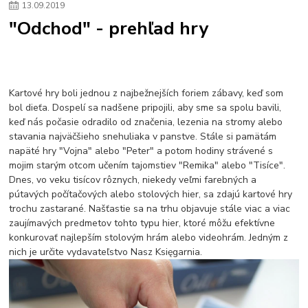
13
.
09
.
2019
Plyšový macovia
10 jedinečných súprav Lego Star Wars
"Odchod" - prehľad hry
Lego Star Wars
Darčeky na Vianoce 2019
Vianočný darček pre dievča do 20€
Darčeky pre dievčatá
Star Wars
Hry pre deti
Skladačky pre deti
Kedy by malo batoľa meniť posteľ?
Detské postele
Detský nábytok
L.O.L. Surprise
Kartové hry boli jednou z najbežnejších foriem zábavy, keď som
L.O.L. Surprise bábiky
L.O.L. Surprise autíčka
bol dieťa. Dospelí sa nadšene pripojili, aby sme sa spolu bavili,
L.O.L. Surprise zvieratká
L.O.L. Surprise hračky
keď nás počasie odradilo od značenia, lezenia na stromy alebo
L.O.L. Surprise domčeky
L.O.L. Surprise postavičky
stavania najväčšieho snehuliaka v panstve. Stále si pamätám
L.O.L. Surprise zberateľské figúrky
L.O.L. OMG
L.O.L. OMG Bábiky
napäté hry "Vojna" alebo "Peter" a potom hodiny strávené s
mojim starým otcom učením tajomstiev "Remika" alebo "Tisíce".
Dnes, vo veku tisícov rôznych, niekedy veľmi farebných a
pútavých počítačových alebo stolových hier, sa zdajú kartové hry
trochu zastarané. Našťastie sa na trhu objavuje stále viac a viac
zaujímavých predmetov tohto typu hier, ktoré môžu efektívne
konkurovať najlepším stolovým hrám alebo videohrám. Jedným z
nich je určite vydavateľstvo Nasz Księgarnia.