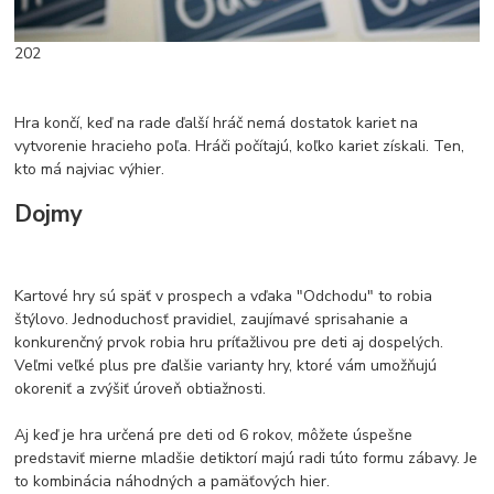
202
Hra končí, keď na rade ďalší hráč nemá dostatok kariet na
vytvorenie hracieho poľa. Hráči počítajú, koľko kariet získali. Ten,
kto má najviac výhier.
Dojmy
Kartové hry sú späť v prospech a vďaka "Odchodu" to robia
štýlovo. Jednoduchosť pravidiel, zaujímavé sprisahanie a
konkurenčný prvok robia hru príťažlivou pre deti aj dospelých.
Veľmi veľké plus pre ďalšie varianty hry, ktoré vám umožňujú
okoreniť a zvýšiť úroveň obtiažnosti.
Aj keď je hra určená pre deti od 6 rokov, môžete úspešne
predstaviť mierne mladšie detiktorí majú radi túto formu zábavy. Je
to kombinácia náhodných a pamäťových hier.