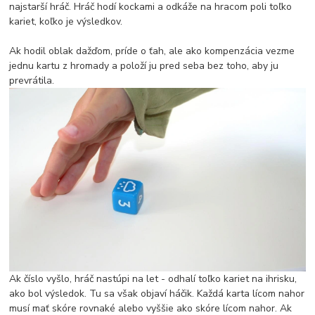
najstarší hráč. Hráč hodí kockami a odkáže na hracom poli toľko
kariet, koľko je výsledkov.
Ak hodil oblak dažďom, príde o ťah, ale ako kompenzácia vezme
jednu kartu z hromady a položí ju pred seba bez toho, aby ju
prevrátila.
Ak číslo vyšlo, hráč nastúpi na let - odhalí toľko kariet na ihrisku,
ako bol výsledok. Tu sa však objaví háčik. Každá karta lícom nahor
musí mať skóre rovnaké alebo vyššie ako skóre lícom nahor. Ak