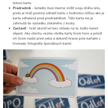
letovú kartu
Predradník
- lietadlo musí mierne znížiť svoju dráhu letu,
preto je hráč povinný odhaliť kartu s hodnotou nižšou ako je
karta odhalená pred predradníkom. Táto karta nie je
zahrnutá do výsledku získaného z kocky.
Zastaviť
- hráč ukončí let bez ohľadu na to, koľko kariet
objavil. Ako útechu vezme všetky karty lícom hore a položí
ich lícom nadol pred seba a dokončí hracie pole kartami z
hromady. fotografie špeciálnych kariet