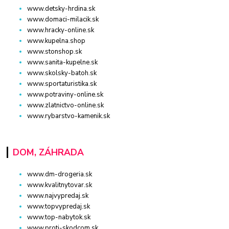
www.detsky-hrdina.sk
www.domaci-milacik.sk
www.hracky-online.sk
www.kupelna.shop
www.stonshop.sk
www.sanita-kupelne.sk
www.skolsky-batoh.sk
www.sportaturistika.sk
www.potraviny-online.sk
www.zlatnictvo-online.sk
www.rybarstvo-kamenik.sk
DOM, ZÁHRADA
www.dm-drogeria.sk
www.kvalitnytovar.sk
www.najvypredaj.sk
www.topvypredaj.sk
www.top-nabytok.sk
www.proti-skodcom.sk