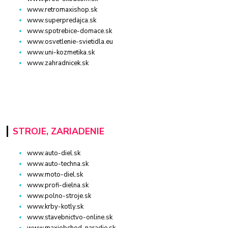
www.retromaxishop.sk
www.superpredajca.sk
www.spotrebice-domace.sk
www.osvetlenie-svietidla.eu
www.uni-kozmetika.sk
www.zahradnicek.sk
STROJE, ZARIADENIE
www.auto-diel.sk
www.auto-techna.sk
www.moto-diel.sk
www.profi-dielna.sk
www.polno-stroje.sk
www.krby-kotly.sk
www.stavebnictvo-online.sk