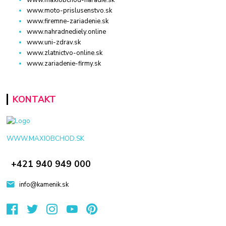
www.maxiobchod-naradie.sk
www.moto-prislusenstvo.sk
www.firemne-zariadenie.sk
www.nahradnediely.online
www.uni-zdrav.sk
www.zlatnictvo-online.sk
www.zariadenie-firmy.sk
KONTAKT
WWW.MAXIOBCHOD.SK
+421 940 949 000
info@kamenik.sk