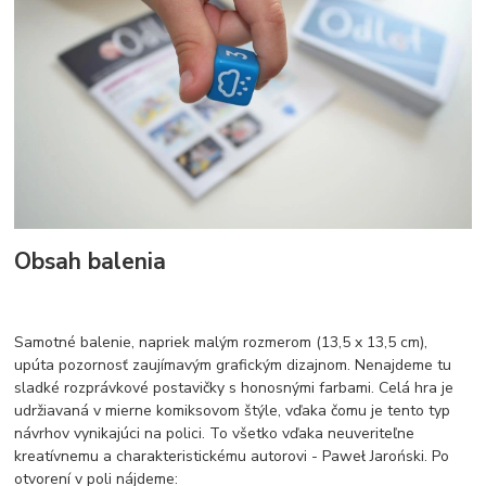
Obsah balenia
Samotné balenie, napriek malým rozmerom (13,5 x 13,5 cm),
upúta pozornosť zaujímavým grafickým dizajnom. Nenajdeme tu
sladké rozprávkové postavičky s honosnými farbami. Celá hra je
udržiavaná v mierne komiksovom štýle, vďaka čomu je tento typ
návrhov vynikajúci na polici. To všetko vďaka neuveriteľne
kreatívnemu a charakteristickému autorovi - Paweł Jaroński. Po
otvorení v poli nájdeme: