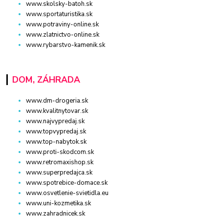
www.skolsky-batoh.sk
www.sportaturistika.sk
www.potraviny-online.sk
www.zlatnictvo-online.sk
www.rybarstvo-kamenik.sk
DOM, ZÁHRADA
www.dm-drogeria.sk
www.kvalitnytovar.sk
www.najvypredaj.sk
www.topvypredaj.sk
www.top-nabytok.sk
www.proti-skodcom.sk
www.retromaxishop.sk
www.superpredajca.sk
www.spotrebice-domace.sk
www.osvetlenie-svietidla.eu
www.uni-kozmetika.sk
www.zahradnicek.sk