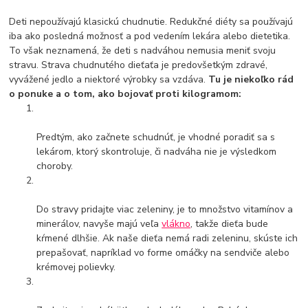
Deti nepoužívajú klasickú chudnutie. Redukčné diéty sa používajú
iba ako posledná možnosť a pod vedením lekára alebo dietetika.
To však neznamená, že deti s nadváhou nemusia meniť svoju
stravu. Strava chudnutého dieťaťa je predovšetkým zdravé,
vyvážené jedlo a niektoré výrobky sa vzdáva.
Tu je niekoľko rád
o ponuke a o tom, ako bojovať proti kilogramom:
Predtým, ako začnete schudnúť, je vhodné poradiť sa s
lekárom, ktorý skontroluje, či nadváha nie je výsledkom
choroby.
Do stravy pridajte viac zeleniny, je to množstvo vitamínov a
minerálov, navyše majú veľa
vlákno
, takže dieťa bude
kŕmené dlhšie. Ak naše dieťa nemá radi zeleninu, skúste ich
prepašovať, napríklad vo forme omáčky na sendviče alebo
krémovej polievky.