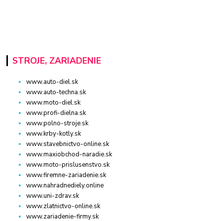
STROJE, ZARIADENIE
www.auto-diel.sk
www.auto-techna.sk
www.moto-diel.sk
www.profi-dielna.sk
www.polno-stroje.sk
www.krby-kotly.sk
www.stavebnictvo-online.sk
www.maxiobchod-naradie.sk
www.moto-prislusenstvo.sk
www.firemne-zariadenie.sk
www.nahradnediely.online
www.uni-zdrav.sk
www.zlatnictvo-online.sk
www.zariadenie-firmy.sk