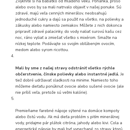
Zvyknite si na bábätko od mladého veku. Pohánka, proso
alebo ovos by sa mali natrvalo objaviť v našej ponuke. Sú
zdravé, majú veľa cenných minerálov, neobsahujú
jednoduché cukry a dajú sa použiť na všetko, na polievky a
zákusky alebo namiesto zemiakov. Môžete z nich dokonca
pripraviť zdravé palacinky, do vody naliať surovú kašu cez
noc, ráno vyliať a zmiešať všetko s mixérom. Smažte na
nízkej teplote. Podávajte so svojím obľúbeným ovocím,
medom alebo syrom ricottou.
Mali by sme z našej stravy odstrániť všetko rýchle
občerstvenie, čínske polievky alebo instantné jedlá.
Je
tiež dobré udržiavať sladkosti na minime. Namiesto toho
môžeme dieťaťu ponúknuť ovocie alebo sušené ovocie (ale
nie príliš veľa, pretože sú veľmi kalórie).
Premieňame farebné nápoje sýtené na domáce kompoty
alebo čistú vodu. Ak má dieťa problém s pitím minerálnej
vody, pridajme pár plátok citróna, jahody alebo kivi. Cola a
energetické nápoje by mali byť vynechané zo stravy, ktorú