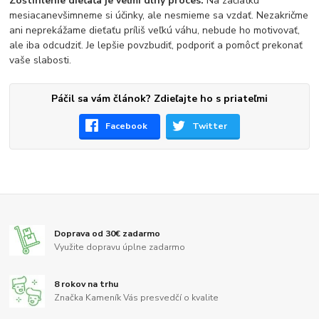
Zoštíhlenie dieťaťa je veľmi dlhý proces.
Na začiatku
mesiacanevšimneme si účinky, ale nesmieme sa vzdať. Nezakričme
ani neprekážame dieťaťu príliš veľkú váhu, nebude ho motivovať,
ale iba odcudziť. Je lepšie povzbudiť, podporiť a pomôcť prekonať
vaše slabosti.
Páčil sa vám článok? Zdieľajte ho s priateľmi
Facebook
Twitter
Doprava od 30€ zadarmo
Využite dopravu úplne zadarmo
8 rokov na trhu
Značka Kameník Vás presvedčí o kvalite