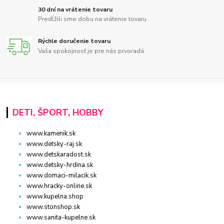
30 dní na vrátenie tovaru
Predĺžili sme dobu na vrátenie tovaru
Rýchle doručenie tovaru
Vaša spokojnosť je pre nás prvoradá
DETI, ŠPORT, HOBBY
www.kamenik.sk
www.detsky-raj.sk
www.detskaradost.sk
www.detsky-hrdina.sk
www.domaci-milacik.sk
www.hracky-online.sk
www.kupelna.shop
www.stonshop.sk
www.sanita-kupelne.sk