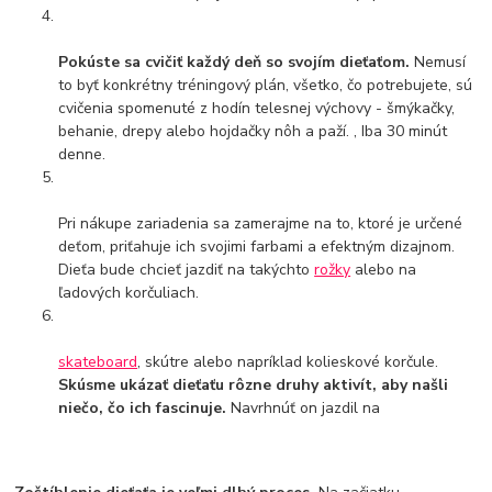
Pokúste sa cvičiť každý deň so svojím dieťaťom.
Nemusí
to byť konkrétny tréningový plán, všetko, čo potrebujete, sú
cvičenia spomenuté z hodín telesnej výchovy - šmýkačky,
behanie, drepy alebo hojdačky nôh a paží. , Iba 30 minút
denne.
Pri nákupe zariadenia sa zamerajme na to, ktoré je určené
deťom, priťahuje ich svojimi farbami a efektným dizajnom.
Dieťa bude chcieť jazdiť na takýchto
rožky
alebo na
ľadových korčuliach.
skateboard
, skútre alebo napríklad kolieskové korčule.
Skúsme ukázať dieťaťu rôzne druhy aktivít, aby našli
niečo, čo ich fascinuje.
Navrhnúť on jazdil na