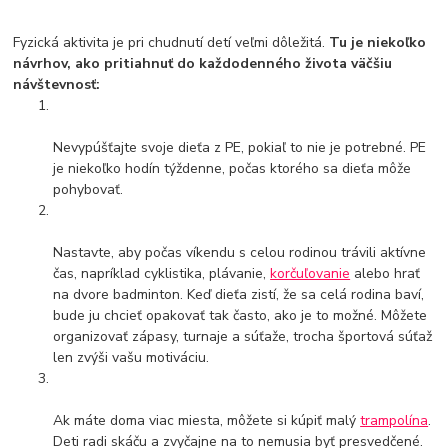
Fyzická aktivita je pri chudnutí detí veľmi dôležitá.
Tu je niekoľko
návrhov, ako pritiahnuť do každodenného života väčšiu
návštevnosť:
Nevypúšťajte svoje dieťa z PE, pokiaľ to nie je potrebné. PE
je niekoľko hodín týždenne, počas ktorého sa dieťa môže
pohybovať.
Nastavte, aby počas víkendu s celou rodinou trávili aktívne
čas, napríklad cyklistika, plávanie,
korčuľovanie
alebo hrať
na dvore badminton. Keď dieťa zistí, že sa celá rodina baví,
bude ju chcieť opakovať tak často, ako je to možné. Môžete
organizovať zápasy, turnaje a súťaže, trocha športová súťaž
len zvýši vašu motiváciu.
Ak máte doma viac miesta, môžete si kúpiť malý
trampolína
.
Deti radi skáču a zvyčajne na to nemusia byť presvedčené.