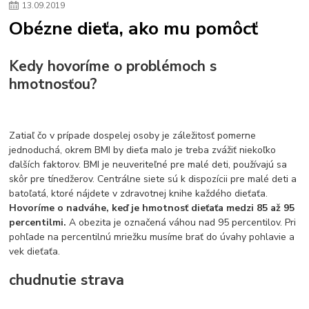
13
.
09
.
2019
Plyšový macovia
10 jedinečných súprav Lego Star Wars
Obézne dieťa, ako mu pomôcť
Lego Star Wars
Darčeky na Vianoce 2019
Vianočný darček pre dievča do 20€
Darčeky pre dievčatá
Star Wars
Hry pre deti
Skladačky pre deti
Kedy by malo batoľa meniť posteľ?
Kedy hovoríme o problémoch s
Detské postele
Detský nábytok
L.O.L. Surprise
hmotnosťou?
L.O.L. Surprise bábiky
L.O.L. Surprise autíčka
L.O.L. Surprise zvieratká
L.O.L. Surprise hračky
L.O.L. Surprise domčeky
L.O.L. Surprise postavičky
Zatiaľ čo v prípade dospelej osoby je záležitosť pomerne
L.O.L. Surprise zberateľské figúrky
L.O.L. OMG
L.O.L. OMG Bábiky
jednoduchá, okrem BMI by dieťa malo je treba zvážiť niekoľko
ďalších faktorov. BMI je neuveriteľné pre malé deti, používajú sa
skôr pre tínedžerov. Centrálne siete sú k dispozícii pre malé deti a
batoľatá, ktoré nájdete v zdravotnej knihe každého dieťaťa.
Hovoríme o nadváhe, keď je hmotnosť dieťaťa medzi 85 až 95
percentilmi.
A obezita je označená váhou nad 95 percentilov. Pri
pohľade na percentilnú mriežku musíme brať do úvahy pohlavie a
vek dieťaťa.
chudnutie strava