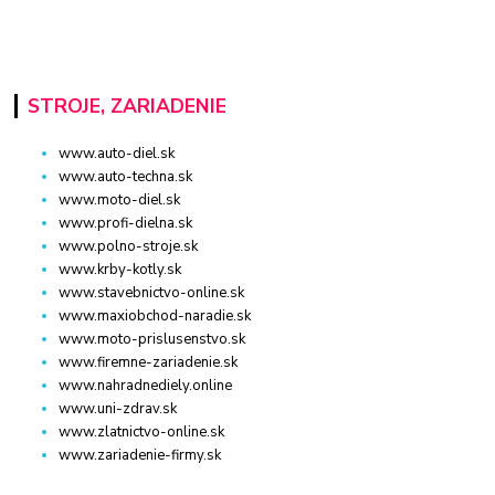
STROJE, ZARIADENIE
www.auto-diel.sk
www.auto-techna.sk
www.moto-diel.sk
www.profi-dielna.sk
www.polno-stroje.sk
www.krby-kotly.sk
www.stavebnictvo-online.sk
www.maxiobchod-naradie.sk
www.moto-prislusenstvo.sk
www.firemne-zariadenie.sk
www.nahradnediely.online
www.uni-zdrav.sk
www.zlatnictvo-online.sk
www.zariadenie-firmy.sk