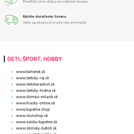
Predĺžili sme dobu na vrátenie tovaru
Rýchle doručenie tovaru
Vaša spokojnosť je pre nás prvoradá
DETI, ŠPORT, HOBBY
www.kamenik.sk
www.detsky-raj.sk
www.detskaradost.sk
www.detsky-hrdina.sk
www.domaci-milacik.sk
www.hracky-online.sk
www.kupelna.shop
www.stonshop.sk
www.sanita-kupelne.sk
www.skolsky-batoh.sk