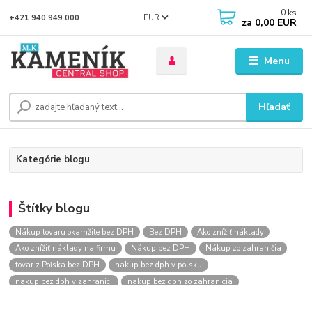
0
ks
EUR
+421 940 949 000
za
0,00 EUR
Menu
Hľadať
Kategórie blogu
Štítky blogu
Nákup tovaru okamžite bez DPH
Bez DPH
Ako znížiť náklady
Ako znížiť náklady na firmu
Nákup bez DPH
Nákup zo zahraničia
tovar z Poľska bez DPH
nakup bez dph v polsku
nakup bez dph v zahranici
nakup bez dph zo zahranicia
nákup bez dph
nákup bez dph v eu
nakupovanie na firmu bez dph