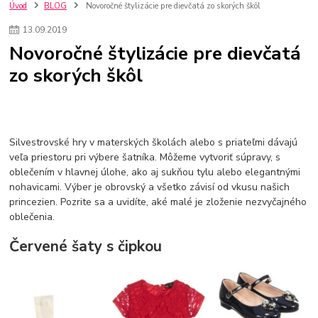
szco nakup bez dph
Smart hodinky pre deti
Úvod
BLOG
Novoročné štylizácie pre dievčatá zo skorých škôl
Vyberáme 11 najväčších plyšových hračiek
Plyšové hračky
13
.
09
.
2019
Plyšový macovia
10 jedinečných súprav Lego Star Wars
Novoročné štylizácie pre dievčatá
Lego Star Wars
Darčeky na Vianoce 2019
zo skorých škôl
Vianočný darček pre dievča do 20€
Darčeky pre dievčatá
Star Wars
Hry pre deti
Skladačky pre deti
Kedy by malo batoľa meniť posteľ?
Detské postele
Detský nábytok
L.O.L. Surprise
L.O.L. Surprise bábiky
L.O.L. Surprise autíčka
L.O.L. Surprise zvieratká
L.O.L. Surprise hračky
Silvestrovské hry v materských školách alebo s priateľmi dávajú
L.O.L. Surprise domčeky
L.O.L. Surprise postavičky
veľa priestoru pri výbere šatníka. Môžeme vytvoriť súpravy, s
oblečením v hlavnej úlohe, ako aj sukňou tylu alebo elegantnými
L.O.L. Surprise zberateľské figúrky
L.O.L. OMG
L.O.L. OMG Bábiky
nohavicami. Výber je obrovský a všetko závisí od vkusu našich
princezien. Pozrite sa a uvidíte, aké malé je zloženie nezvyčajného
oblečenia.
Červené šaty s čipkou