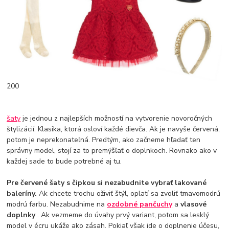
200
šaty
je jednou z najlepších možností na vytvorenie novoročných
štylizácií. Klasika, ktorá osloví každé dievča. Ak je navyše červená,
potom je neprekonateľná. Predtým, ako začneme hľadať ten
správny model, stojí za to premýšľať o doplnkoch. Rovnako ako v
každej sade to bude potrebné aj tu.
Pre červené šaty s čipkou si nezabudnite vybrať lakované
baleríny.
Ak chcete trochu oživiť štýl, oplatí sa zvoliť tmavomodrú
modrú farbu. Nezabudnime na
ozdobné pančuchy
a
vlasové
doplnky
. Ak vezmeme do úvahy prvý variant, potom sa lesklý
model v écru ukáže ako zásah. Pokiaľ však ide o doplnenie účesu,