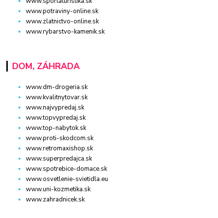
www.sportaturistika.sk
www.potraviny-online.sk
www.zlatnictvo-online.sk
www.rybarstvo-kamenik.sk
DOM, ZÁHRADA
www.dm-drogeria.sk
www.kvalitnytovar.sk
www.najvypredaj.sk
www.topvypredaj.sk
www.top-nabytok.sk
www.proti-skodcom.sk
www.retromaxishop.sk
www.superpredajca.sk
www.spotrebice-domace.sk
www.osvetlenie-svietidla.eu
www.uni-kozmetika.sk
www.zahradnicek.sk