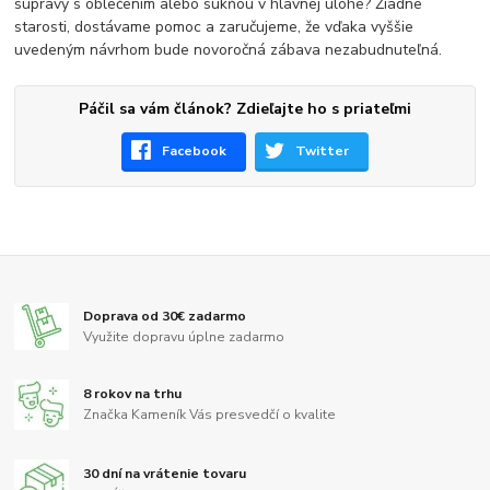
súpravy s oblečením alebo sukňou v hlavnej úlohe? Žiadne
starosti, dostávame pomoc a zaručujeme, že vďaka vyššie
uvedeným návrhom bude novoročná zábava nezabudnuteľná.
Páčil sa vám článok? Zdieľajte ho s priateľmi
Facebook
Twitter
Doprava od 30€ zadarmo
Využite dopravu úplne zadarmo
8 rokov na trhu
Značka Kameník Vás presvedčí o kvalite
30 dní na vrátenie tovaru