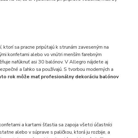
í, ktorí sa pracne pripútajú k strunám zaveseným na
nými konfetami alebo vo vnútri menším farebným
ňuje nafúknuť asi 30 balónov. V Allegro nájdete aj
ezpečné a ľahko sa používajú. S tvorbou moderných a
to rok môže mať profesionálny dekoráciu balónov
onfetami a kartami šťastia sa zapoja všetci účastníci
tne alebo v súprave s paličkou, ktorá ju rozbije, a