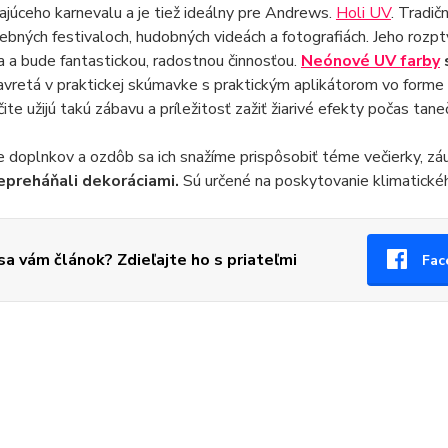
júceho karnevalu a je tiež ideálny pre Andrews.
Holi UV
. Tradič
ebných festivaloch, hudobných videách a fotografiách. Jeho rozp
 a bude fantastickou, radostnou činnosťou.
Neónové UV farby
s
zavretá v praktickej skúmavke s praktickým aplikátorom vo forme 
rčite užijú takú zábavu a príležitosť zažiť žiarivé efekty počas t
e doplnkov a ozdôb sa ich snažíme prispôsobiť téme večierky, z
epreháňali dekoráciami.
Sú určené na poskytovanie klimatickéh
 sa vám článok? Zdieľajte ho s priateľmi
Fac