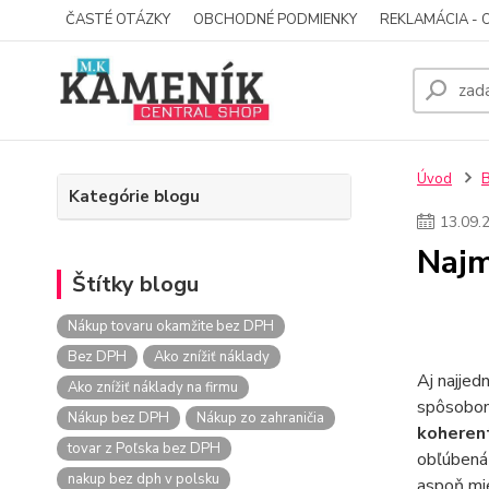
ČASTÉ OTÁZKY
OBCHODNÉ PODMIENKY
REKLAMÁCIA - 
Úvod
Kategórie blogu
13
.
09
.
Najm
Štítky blogu
Nákup tovaru okamžite bez DPH
Bez DPH
Ako znížiť náklady
Aj najjed
Ako znížiť náklady na firmu
spôsobom
Nákup bez DPH
Nákup zo zahraničia
koherent
tovar z Poľska bez DPH
obľúbená 
nakup bez dph v polsku
aspoň mie