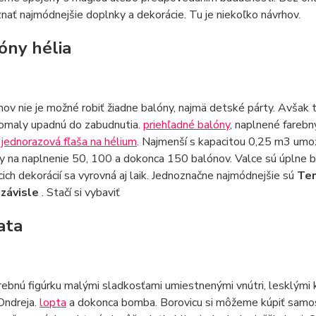
ať najmódnejšie doplnky a dekorácie. Tu je niekoľko návrhov.
lóny hélia
ov nie je možné robiť žiadne balóny, najmä detské párty. Avšak t
pomaly upadnú do zabudnutia.
priehľadné balóny
, naplnené fareb
.
jednorazová fľaša na hélium
. Najmenší s kapacitou 0,25 m3 umož
y na naplnenie 50, 100 a dokonca 150 balónov. Valce sú úplne b
ich dekorácií sa vyrovná aj laik. Jednoznačne najmódnejšie sú
Ten
ezávisle
. Stačí si vybaviť
ata
rebnú figúrku malými sladkosťami umiestnenými vnútri, lesklými k
Ondreja.
lopta
a dokonca bomba. Borovicu si môžeme kúpiť samosta