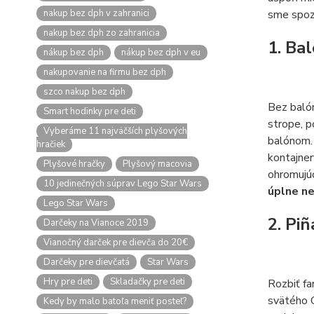
nakup bez dph v zahranici
sme spozn
nakup bez dph zo zahranicia
1. Ba
nákup bez dph
nákup bez dph v eu
nakupovanie na firmu bez dph
szco nakup bez dph
Bez balón
Smart hodinky pre deti
strope, 
Vyberáme 11 najväčších plyšových
balónom
hračiek
kontajner
Plyšové hračky
Plyšový macovia
ohromujúc
10 jedinečných súprav Lego Star Wars
úplne n
Lego Star Wars
2. Piñ
Darčeky na Vianoce 2019
Vianočný darček pre dievča do 20€
Darčeky pre dievčatá
Star Wars
Hry pre deti
Skladačky pre deti
Rozbiť fa
svätého 
Kedy by malo batoľa meniť posteľ?