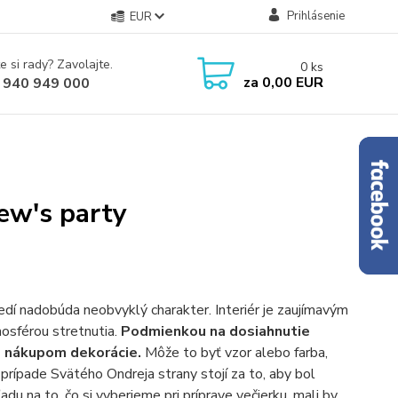
Prihlásenie
EUR
e si rady? Zavolajte.
0
ks
za
0,00 EUR
 940 949 000
ew's party
dí nadobúda neobvyklý charakter. Interiér je zaujímavým
sférou stretnutia.
Podmienkou na dosiahnutie
ed nákupom dekorácie.
Môže to byť vzor alebo farba,
prípade Svätého Ondreja strany stojí za to, aby bol
 na to, čo si vyberieme pri príprave večierku, mali by