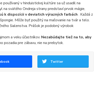
ne používaný v hinduistickej kultúre sa už usadil na
tyl na svätého Ondreja strany predstaví prvok mágie,
ú k dispozícii v deviatich výrazných farbách
. Každá z
špongie. Môže byť použitý na maľovanie na tvár a telo.
anečného šialenstva. Prášok je podobný výrobok
áujmom a veku účastníkov.
Nezabúdajte tiež na to, aby
o pozadia pre zábavu, nie na prebytok.
ebook
Twitter