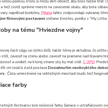
očnou páskou, ktorú si môžu deti obliecť, aby bolo ťažšie hrať.
 a tiež zvoliť správne miesto na zavesenie obalu, aby bola záb
tvary, napríklad bonbóny,
Piñata
ľahko zodpovedajú vybranej téme
ými filmovými postavami
vrátane Emotes, poníky z "My Little
doby na tému "Hviezdne vojny"
novej časti ságy sa rýchlo blíži, takže téma je aktuálna, čo určite
a stôl, zavesiť na stenu alebo zavesiť na pramene nad hlavami hraj
úcnosť a uvidieť, na ktorej strane sily by mal stáť.
C-3PO
. Predst
 48-cm lesklá zlatá postava
Dosiahnutím neobvyklého dekor
ers
, Čísla umiestnené na viditeľných miestach budú tiež fungovať
riace farby
etných festivalov boli neónové farby žiariace v ultrafialovom svet