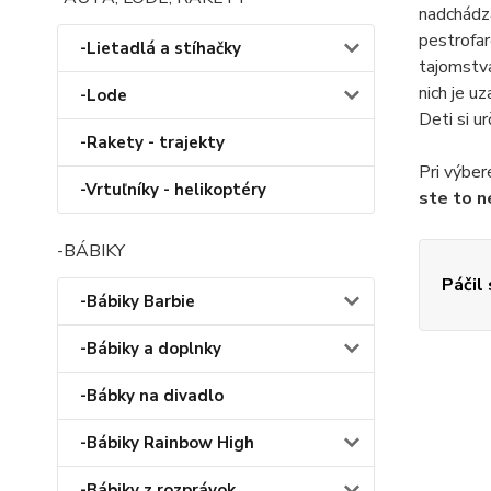
nadchádza
pestrofar
-Lietadlá a stíhačky
tajomstva
nich je u
-Lode
Deti si u
-Rakety - trajekty
Pri výber
-Vrtuľníky - helikoptéry
ste to n
-BÁBIKY
Páčil
-Bábiky Barbie
-Bábiky a doplnky
-Bábky na divadlo
-Bábiky Rainbow High
-Bábiky z rozprávok