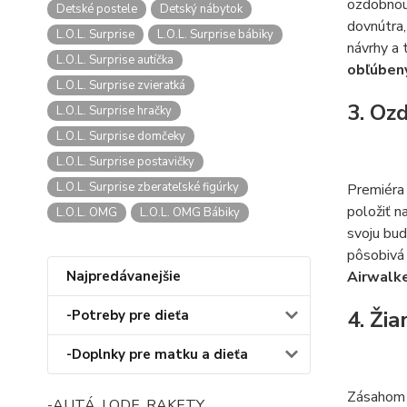
ozdobnou 
Detské postele
Detský nábytok
dovnútra,
L.O.L. Surprise
L.O.L. Surprise bábiky
návrhy a 
L.O.L. Surprise autíčka
obľúben
L.O.L. Surprise zvieratká
3. Oz
L.O.L. Surprise hračky
L.O.L. Surprise domčeky
L.O.L. Surprise postavičky
L.O.L. Surprise zberateľské figúrky
Premiéra 
položiť n
L.O.L. OMG
L.O.L. OMG Bábiky
svoju bud
pôsobivá
Najpredávanejšie
Airwalk
4. Žia
-Potreby pre dieťa
-Doplnky pre matku a dieťa
Zásahom l
-AUTÁ, LODE, RAKETY