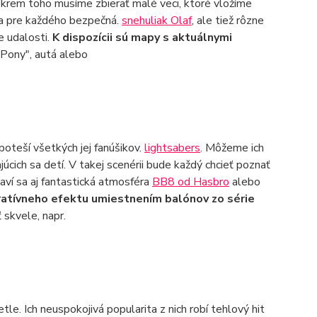
 Okrem toho musíme zbierať malé veci, ktoré vložíme
ava pre každého bezpečná.
snehuliak Olaf
, ale tiež rôzne
 udalosti.
K dispozícii sú mapy s aktuálnymi
 Pony", autá alebo
 poteší všetkých jej fanúšikov.
lightsabers
. Môžeme ich
úcich sa detí. V takej scenérii bude každý chcieť poznať
aví sa aj fantastická atmosféra
BB8 od Hasbro
alebo
atívneho efektu umiestnením balónov zo série
 skvele, napr.
le. Ich neuspokojivá popularita z nich robí tehlový hit