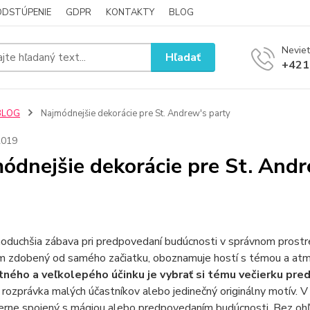
ODSTÚPENIE
GDPR
KONTAKTY
BLOG
Neviet
Hľadať
+421
BLOG
Najmódnejšie dekorácie pre St. Andrew's party
2019
ódnejšie dekorácie pre St. Andr
noduchšia zábava pri predpovedaní budúcnosti v správnom prostre
 zdobený od samého začiatku, oboznamuje hostí s témou a atmo
ného a veľkolepého účinku je vybrať si tému večierku pr
rozprávka malých účastníkov alebo jedinečný originálny motív. V 
rne spojený s mágiou alebo predpovedaním budúcnosti. Bez ohľadu